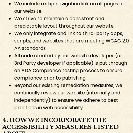
We include a skip navigation link on all pages of
our website.​​​​‌ ‍ ​‍​‍‌‍ ‌ ​‍‌‍‍‌‌‍‌ ‌‍‍‌‌‍ ‍​‍​‍​ ‍‍​‍​‍‌ ​ ‌‍​‌‌‍ ‍‌‍‍‌‌ ‌​‌ ‍‌​‍ ‍‌‍‍‌‌‍ ​‍​‍​‍ ​​‍​‍‌‍‍​‌ ​‍‌‍‌‌‌‍‌‍​‍​‍​ ‍‍​‍​‍‌‍‍​‌ ‌​‌ ‌​‌ ​​​ ‍‍​‍ ​‍ ‌‍ ​‌‍​‌​‍ ‌‌‍‌‍‌‍​‌‌‍ ‌‌‍‍‌‌‍‌ ‌‍ ​‌‍‍‌‌‍​‌​‍ ‌‌‍‌​‌‍‌‌‌‍ ​‌‍‌ ‌ ​‍‌‍ ‌ ​ ‌ ​ ‌‍ ​‍ ‍‌ ​ ‌‍​‌‌‍ ‍‌‍‍‌‌ ‌​‌ ‍‌​‍ ‍‌ ​ ‌ ‌​‌ ‌‌‌‍‌​‌‍‍‌‌‍ ​‍ ‌‍‍‌‌‍ ‍‌ ‌​‌‍‌‌‌‍ ‍‌ ‌​​‍ ‌‍‌‌‌‍‌​‌‍‍‌‌ ‌​​‍ ‌‍ ‌‌‍ ‌‍‌​‌‍‌‌​ ‌‌ ​​‌ ​‍‌‍‌‌‌ ​ ‌‍‌‌‌‍ ‍‌ ‌​‌‍​‌‌ ‌​‌‍‍‌‌‍ ‌‍ ‍​ ‍ ‌‍‍‌‌‍‌​​ ‌​ ‌‌​ ​​​ ‌​‌‍‌​‌‍​‍‌‍​‍​ ‌ ‌‍‌‌​‍ ‌​ ​ ‌‍‌​‌‍​ ​ ‌​​‍ ‌​ ‌​​ ‌‌​ ​‌​ ‍‌​‍ ‌‌‍​‍‌‍‌‍​ ‌ ​ ​​​‍ ‌​ ​ ​ ‌‌‌‍‌‍​ ‌‍‌‍​‌​ ​‌‌‍​‌​ ​​​ ​‌‌‍‌‍‌‍​‍‌‍‌‌​ ‍ ‌ ‌​‌ ‍‌‌ ​​‌‍‌‌​ ‌‌ ​​‌‍​‌‌‍‌ ‌‍‌‌​ ‍ ‌ ​​‌‍​‌‌ ‌​‌‍‍​​ ‌‌ ​​‌‍​‌‌‍‌ ‌‍‌‌‌​​‍‌ ‌‌‌‍‍‌‌‍ ​‌‍‌​‌‍‌‌‌ ​‍​‍‌‌​ ‌‌‌​​‍‌‌ ‌‍‍ ‌‍‌‌‌ ‍‌​‍‌‌​ ​ ‌​‌​​‍‌‌​ ​ ‌​‌​​‍‌‌​ ​‍​ ​‍​ ‍‌​ ‌‍​ ‌ ‌‍​‌​ ‌ ​ ​‌​ ​‌‌‍​‌‌‍​‌​ ‍‌​ ​‌​ ​​​‍‌‌​ ​‍​ ​‍​‍‌‌​ ‌‌‌​‌​​‍ ‍‌‍​‍‌‍ ‌‍‌​‌ ‍‌​‍‌‌​ ‌‌‌​​‍‌‌ ‌‍‍ ‌‍‌‌‌ ‍‌​‍‌‌​ ​ ‌​‌​​‍‌‌​ ​ ‌​‌​​‍‌‌​ ​‍​ ​‍​ ​ ​ ​​‌‍​‍​ ‌​​ ‌​‌‍‌‍​ ‍​​ ‌ ‌‍​ ‌‍​ ‌‍​‌​ ​‌​‍‌‌​ ​‍​ ​‍​‍‌‌​ ‌‌‌​‌​​‍ ‍‌‍​ ‌‍‍​‌‍‍‌‌‍ ​‌‍‌​‌ ​‍‌‍‌‌‌‍ ‍​‍‌‌​ ‌‌‌​​‍‌‌ ‌‍‍ ‌‍‌‌‌ ‍‌​‍‌‌​ ​ ‌​‌​​‍‌‌​ ​ ‌​‌​​‍‌‌​ ​‍​ ​‍​ ‌​‌‍​ ​ ​‌‌‍‌‌​ ‌‍‌‍‌‌​ ​​‌‍‌‌‌‍​‍​ ​​‌‍‌‍‌‍‌​​‍‌‌​ ​‍​ ​‍​‍‌‌​ ‌‌‌​‌​​‍ ‍‌ ‌​‌‍‌‌‌ ‍​‌ ‌​​ ‌‍​‍‌‍​‌‌ ​ ‌‍‌‌‌‌‌‌‌ ​‍‌‍ ​​ ‌‌‍‍​‌ ‌​‌ ‌​‌ ​​​‍‌‌​ ​ ‌​​‌​‍‌‌​ ​‍‌​‌‍​‍‌‌​ ​‍‌​‌‍‌‍ ​‌‍​‌​‍ ‌‌‍‌‍‌‍​‌‌‍ ‌‌‍‍‌‌‍‌ ‌‍ ​‌‍‍‌‌‍​‌​‍ ‌‌‍‌​‌‍‌‌‌‍ ​‌‍‌ ‌ ​‍‌‍ ‌ ​ ‌ ​ ‌‍ ​‍ ‍‌ ​ ‌‍​‌‌‍ ‍‌‍‍‌‌ ‌​‌ ‍‌​‍ ‍‌ ​ ‌ ‌​‌ ‌‌‌‍‌​‌‍‍‌‌‍ ​‍‌‍‌‍‍‌‌‍‌​​ ‌​ ‌‌​ ​​​ ‌​‌‍‌​‌‍​‍‌‍​‍​ ‌ ‌‍‌‌​‍ ‌​ ​ ‌‍‌​‌‍​ ​ ‌​​‍ ‌​ ‌​​ ‌‌​ ​‌​ ‍‌​‍ ‌‌‍​‍‌‍‌‍​ ‌ ​ ​​​‍ ‌​ ​ ​ ‌‌‌‍‌‍​ ‌‍‌‍​‌​ ​‌‌‍​‌​ ​​​ ​‌‌‍‌‍‌‍​‍‌‍‌‌​‍‌‍‌ ‌​‌ ‍‌‌ ​​‌‍‌‌​ ‌‌ ​​‌‍​‌‌‍‌ ‌‍‌‌​‍‌‍‌ ​​‌‍​‌‌ ‌​‌‍‍​​ ‌‌ ​​‌‍​‌‌‍‌ ‌‍‌‌‌​​‍‌ ‌‌‌‍‍‌‌‍ ​‌‍‌​‌‍‌‌‌ ​‍​‍‌‌​ ‌‌‌​​‍‌‌ ‌‍‍ ‌‍‌‌‌ ‍‌​‍‌‌​ ​ ‌​‌​​‍‌‌​ ​ ‌​‌​​‍‌‌​ ​‍​ ​‍​ ‍‌​ ‌‍​ ‌ ‌‍​‌​ ‌ ​ ​‌​ ​‌‌‍​‌‌‍​‌​ ‍‌​ ​‌​ ​​​‍‌‌​ ​‍​ ​‍​‍‌‌​ ‌‌‌​‌​​‍ ‍‌‍​‍‌‍ ‌‍‌​‌ ‍‌​‍‌‌​ ‌‌‌​​‍‌‌ ‌‍‍ ‌‍‌‌‌ ‍‌​‍‌‌​ ​ ‌​‌​​‍‌‌​ ​ ‌​‌​​‍‌‌​ ​‍​ ​‍​ ​ ​ ​​‌‍​‍​ ‌​​ ‌​‌‍‌‍​ ‍​​ ‌ ‌‍​ ‌‍​ ‌‍​‌​ ​‌​‍‌‌​ ​‍​ ​‍​‍‌‌​ ‌‌‌​‌​​‍ ‍‌‍​ ‌‍‍​‌‍‍‌‌‍ ​‌‍‌​‌ ​‍‌‍‌‌‌‍ ‍​‍‌‌​ ‌‌‌​​‍‌‌ ‌‍‍ ‌‍‌‌‌ ‍‌​‍‌‌​ ​ ‌​‌​​‍‌‌​ ​ ‌​‌​​‍‌‌​ ​‍​ ​‍​ ‌​‌‍​ ​ ​‌‌‍‌‌​ ‌‍‌‍‌‌​ ​​‌‍‌‌‌‍​‍​ ​​‌‍‌‍‌‍‌​​‍‌‌​ ​‍​ ​‍​‍‌‌​ ‌‌‌​‌​​‍ ‍‌ ‌​‌‍‌‌‌ ‍​‌ ‌​​‍‌‍‌ ​​‌‍‌‌‌ ​‍‌ ​ ‌ ​​‌‍‌‌‌‍​ ‌ ‌​‌‍‍‌‌ ‌‍‌‍‌‌​ ‌‌ ​​‌ ‌‌‌‍​‍‌‍ ​‌‍‍‌‌ ​ ‌‍‍​‌‍‌‌‌‍‌​​‍​‍‌ ‌
We strive to maintain a consistent and
predictable layout throughout our website.​​​​‌ ‍ ​‍​‍‌‍ ‌ ​‍‌‍‍‌‌‍‌ ‌‍‍‌‌‍ ‍​‍​‍​ ‍‍​‍​‍‌ ​ ‌‍​‌‌‍ ‍‌‍‍‌‌ ‌​‌ ‍‌​‍ ‍‌‍‍‌‌‍ ​‍​‍​‍ ​​‍​‍‌‍‍​‌ ​‍‌‍‌‌‌‍‌‍​‍​‍​ ‍‍​‍​‍‌‍‍​‌ ‌​‌ ‌​‌ ​​​ ‍‍​‍ ​‍ ‌‍ ​‌‍​‌​‍ ‌‌‍‌‍‌‍​‌‌‍ ‌‌‍‍‌‌‍‌ ‌‍ ​‌‍‍‌‌‍​‌​‍ ‌‌‍‌​‌‍‌‌‌‍ ​‌‍‌ ‌ ​‍‌‍ ‌ ​ ‌ ​ ‌‍ ​‍ ‍‌ ​ ‌‍​‌‌‍ ‍‌‍‍‌‌ ‌​‌ ‍‌​‍ ‍‌ ​ ‌ ‌​‌ ‌‌‌‍‌​‌‍‍‌‌‍ ​‍ ‌‍‍‌‌‍ ‍‌ ‌​‌‍‌‌‌‍ ‍‌ ‌​​‍ ‌‍‌‌‌‍‌​‌‍‍‌‌ ‌​​‍ ‌‍ ‌‌‍ ‌‍‌​‌‍‌‌​ ‌‌ ​​‌ ​‍‌‍‌‌‌ ​ ‌‍‌‌‌‍ ‍‌ ‌​‌‍​‌‌ ‌​‌‍‍‌‌‍ ‌‍ ‍​ ‍ ‌‍‍‌‌‍‌​​ ‌​ ‌‌​ ​​​ ‌​‌‍‌​‌‍​‍‌‍​‍​ ‌ ‌‍‌‌​‍ ‌​ ​ ‌‍‌​‌‍​ ​ ‌​​‍ ‌​ ‌​​ ‌‌​ ​‌​ ‍‌​‍ ‌‌‍​‍‌‍‌‍​ ‌ ​ ​​​‍ ‌​ ​ ​ ‌‌‌‍‌‍​ ‌‍‌‍​‌​ ​‌‌‍​‌​ ​​​ ​‌‌‍‌‍‌‍​‍‌‍‌‌​ ‍ ‌ ‌​‌ ‍‌‌ ​​‌‍‌‌​ ‌‌ ​​‌‍​‌‌‍‌ ‌‍‌‌​ ‍ ‌ ​​‌‍​‌‌ ‌​‌‍‍​​ ‌‌ ​​‌‍​‌‌‍‌ ‌‍‌‌‌​​‍‌ ‌‌‌‍‍‌‌‍ ​‌‍‌​‌‍‌‌‌ ​‍​‍‌‌​ ‌‌‌​​‍‌‌ ‌‍‍ ‌‍‌‌‌ ‍‌​‍‌‌​ ​ ‌​‌​​‍‌‌​ ​ ‌​‌​​‍‌‌​ ​‍​ ​‍​ ‍‌​ ‌‍​ ‌ ‌‍​‌​ ‌ ​ ​‌​ ​‌‌‍​‌‌‍​‌​ ‍‌​ ​‌​ ​​​‍‌‌​ ​‍​ ​‍​‍‌‌​ ‌‌‌​‌​​‍ ‍‌‍​‍‌‍ ‌‍‌​‌ ‍‌​‍‌‌​ ‌‌‌​​‍‌‌ ‌‍‍ ‌‍‌‌‌ ‍‌​‍‌‌​ ​ ‌​‌​​‍‌‌​ ​ ‌​‌​​‍‌‌​ ​‍​ ​‍​ ‌ ​ ​ ‌‍‌​‌‍‌‍​ ‌‌​ ‌‍​ ​‌‌‍‌‍‌‍​‌​ ​ ​ ‍​​ ‍‌​‍‌‌​ ​‍​ ​‍​‍‌‌​ ‌‌‌​‌​​‍ ‍‌‍​ ‌‍‍​‌‍‍‌‌‍ ​‌‍‌​‌ ​‍‌‍‌‌‌‍ ‍​‍‌‌​ ‌‌‌​​‍‌‌ ‌‍‍ ‌‍‌‌‌ ‍‌​‍‌‌​ ​ ‌​‌​​‍‌‌​ ​ ‌​‌​​‍‌‌​ ​‍​ ​‍​ ‌​​ ​ ​ ​‍​ ​​​ ​ ‌‍​‍​ ​‍​ ‌ ​ ‌ ‌‍​ ​ ‍‌‌‍​‍​‍‌‌​ ​‍​ ​‍​‍‌‌​ ‌‌‌​‌​​‍ ‍‌ ‌​‌‍‌‌‌ ‍​‌ ‌​​ ‌‍​‍‌‍​‌‌ ​ ‌‍‌‌‌‌‌‌‌ ​‍‌‍ ​​ ‌‌‍‍​‌ ‌​‌ ‌​‌ ​​​‍‌‌​ ​ ‌​​‌​‍‌‌​ ​‍‌​‌‍​‍‌‌​ ​‍‌​‌‍‌‍ ​‌‍​‌​‍ ‌‌‍‌‍‌‍​‌‌‍ ‌‌‍‍‌‌‍‌ ‌‍ ​‌‍‍‌‌‍​‌​‍ ‌‌‍‌​‌‍‌‌‌‍ ​‌‍‌ ‌ ​‍‌‍ ‌ ​ ‌ ​ ‌‍ ​‍ ‍‌ ​ ‌‍​‌‌‍ ‍‌‍‍‌‌ ‌​‌ ‍‌​‍ ‍‌ ​ ‌ ‌​‌ ‌‌‌‍‌​‌‍‍‌‌‍ ​‍‌‍‌‍‍‌‌‍‌​​ ‌​ ‌‌​ ​​​ ‌​‌‍‌​‌‍​‍‌‍​‍​ ‌ ‌‍‌‌​‍ ‌​ ​ ‌‍‌​‌‍​ ​ ‌​​‍ ‌​ ‌​​ ‌‌​ ​‌​ ‍‌​‍ ‌‌‍​‍‌‍‌‍​ ‌ ​ ​​​‍ ‌​ ​ ​ ‌‌‌‍‌‍​ ‌‍‌‍​‌​ ​‌‌‍​‌​ ​​​ ​‌‌‍‌‍‌‍​‍‌‍‌‌​‍‌‍‌ ‌​‌ ‍‌‌ ​​‌‍‌‌​ ‌‌ ​​‌‍​‌‌‍‌ ‌‍‌‌​‍‌‍‌ ​​‌‍​‌‌ ‌​‌‍‍​​ ‌‌ ​​‌‍​‌‌‍‌ ‌‍‌‌‌​​‍‌ ‌‌‌‍‍‌‌‍ ​‌‍‌​‌‍‌‌‌ ​‍​‍‌‌​ ‌‌‌​​‍‌‌ ‌‍‍ ‌‍‌‌‌ ‍‌​‍‌‌​ ​ ‌​‌​​‍‌‌​ ​ ‌​‌​​‍‌‌​ ​‍​ ​‍​ ‍‌​ ‌‍​ ‌ ‌‍​‌​ ‌ ​ ​‌​ ​‌‌‍​‌‌‍​‌​ ‍‌​ ​‌​ ​​​‍‌‌​ ​‍​ ​‍​‍‌‌​ ‌‌‌​‌​​‍ ‍‌‍​‍‌‍ ‌‍‌​‌ ‍‌​‍‌‌​ ‌‌‌​​‍‌‌ ‌‍‍ ‌‍‌‌‌ ‍‌​‍‌‌​ ​ ‌​‌​​‍‌‌​ ​ ‌​‌​​‍‌‌​ ​‍​ ​‍​ ‌ ​ ​ ‌‍‌​‌‍‌‍​ ‌‌​ ‌‍​ ​‌‌‍‌‍‌‍​‌​ ​ ​ ‍​​ ‍‌​‍‌‌​ ​‍​ ​‍​‍‌‌​ ‌‌‌​‌​​‍ ‍‌‍​ ‌‍‍​‌‍‍‌‌‍ ​‌‍‌​‌ ​‍‌‍‌‌‌‍ ‍​‍‌‌​ ‌‌‌​​‍‌‌ ‌‍‍ ‌‍‌‌‌ ‍‌​‍‌‌​ ​ ‌​‌​​‍‌‌​ ​ ‌​‌​​‍‌‌​ ​‍​ ​‍​ ‌​​ ​ ​ ​‍​ ​​​ ​ ‌‍​‍​ ​‍​ ‌ ​ ‌ ‌‍​ ​ ‍‌‌‍​‍​‍‌‌​ ​‍​ ​‍​‍‌‌​ ‌‌‌​‌​​‍ ‍‌ ‌​‌‍‌‌‌ ‍​‌ ‌​​‍‌‍‌ ​​‌‍‌‌‌ ​‍‌ ​ ‌ ​​‌‍‌‌‌‍​ ‌ ‌​‌‍‍‌‌ ‌‍‌‍‌‌​ ‌‌ ​​‌ ‌‌‌‍​‍‌‍ ​‌‍‍‌‌ ​ ‌‍‍​‌‍‌‌‌‍‌​​‍​‍‌ ‌
We only integrate and link to third-party apps,
scripts, and websites that are meeting WCAG 2.0
AA standards.​​​​‌ ‍ ​‍​‍‌‍ ‌ ​‍‌‍‍‌‌‍‌ ‌‍‍‌‌‍ ‍​‍​‍​ ‍‍​‍​‍‌ ​ ‌‍​‌‌‍ ‍‌‍‍‌‌ ‌​‌ ‍‌​‍ ‍‌‍‍‌‌‍ ​‍​‍​‍ ​​‍​‍‌‍‍​‌ ​‍‌‍‌‌‌‍‌‍​‍​‍​ ‍‍​‍​‍‌‍‍​‌ ‌​‌ ‌​‌ ​​​ ‍‍​‍ ​‍ ‌‍ ​‌‍​‌​‍ ‌‌‍‌‍‌‍​‌‌‍ ‌‌‍‍‌‌‍‌ ‌‍ ​‌‍‍‌‌‍​‌​‍ ‌‌‍‌​‌‍‌‌‌‍ ​‌‍‌ ‌ ​‍‌‍ ‌ ​ ‌ ​ ‌‍ ​‍ ‍‌ ​ ‌‍​‌‌‍ ‍‌‍‍‌‌ ‌​‌ ‍‌​‍ ‍‌ ​ ‌ ‌​‌ ‌‌‌‍‌​‌‍‍‌‌‍ ​‍ ‌‍‍‌‌‍ ‍‌ ‌​‌‍‌‌‌‍ ‍‌ ‌​​‍ ‌‍‌‌‌‍‌​‌‍‍‌‌ ‌​​‍ ‌‍ ‌‌‍ ‌‍‌​‌‍‌‌​ ‌‌ ​​‌ ​‍‌‍‌‌‌ ​ ‌‍‌‌‌‍ ‍‌ ‌​‌‍​‌‌ ‌​‌‍‍‌‌‍ ‌‍ ‍​ ‍ ‌‍‍‌‌‍‌​​ ‌​ ‌‌​ ​​​ ‌​‌‍‌​‌‍​‍‌‍​‍​ ‌ ‌‍‌‌​‍ ‌​ ​ ‌‍‌​‌‍​ ​ ‌​​‍ ‌​ ‌​​ ‌‌​ ​‌​ ‍‌​‍ ‌‌‍​‍‌‍‌‍​ ‌ ​ ​​​‍ ‌​ ​ ​ ‌‌‌‍‌‍​ ‌‍‌‍​‌​ ​‌‌‍​‌​ ​​​ ​‌‌‍‌‍‌‍​‍‌‍‌‌​ ‍ ‌ ‌​‌ ‍‌‌ ​​‌‍‌‌​ ‌‌ ​​‌‍​‌‌‍‌ ‌‍‌‌​ ‍ ‌ ​​‌‍​‌‌ ‌​‌‍‍​​ ‌‌ ​​‌‍​‌‌‍‌ ‌‍‌‌‌​​‍‌ ‌‌‌‍‍‌‌‍ ​‌‍‌​‌‍‌‌‌ ​‍​‍‌‌​ ‌‌‌​​‍‌‌ ‌‍‍ ‌‍‌‌‌ ‍‌​‍‌‌​ ​ ‌​‌​​‍‌‌​ ​ ‌​‌​​‍‌‌​ ​‍​ ​‍​ ‍‌​ ‌‍​ ‌ ‌‍​‌​ ‌ ​ ​‌​ ​‌‌‍​‌‌‍​‌​ ‍‌​ ​‌​ ​​​‍‌‌​ ​‍​ ​‍​‍‌‌​ ‌‌‌​‌​​‍ ‍‌‍​‍‌‍ ‌‍‌​‌ ‍‌​‍‌‌​ ‌‌‌​​‍‌‌ ‌‍‍ ‌‍‌‌‌ ‍‌​‍‌‌​ ​ ‌​‌​​‍‌‌​ ​ ‌​‌​​‍‌‌​ ​‍​ ​‍​ ‌‌‌‍‌‌‌‍‌‌​ ‌‍​ ​ ​ ​ ​ ‌​‌‍​‌​ ‌​​ ‌​‌‍​ ​ ‌‍​‍‌‌​ ​‍​ ​‍​‍‌‌​ ‌‌‌​‌​​‍ ‍‌‍​ ‌‍‍​‌‍‍‌‌‍ ​‌‍‌​‌ ​‍‌‍‌‌‌‍ ‍​‍‌‌​ ‌‌‌​​‍‌‌ ‌‍‍ ‌‍‌‌‌ ‍‌​‍‌‌​ ​ ‌​‌​​‍‌‌​ ​ ‌​‌​​‍‌‌​ ​‍​ ​‍​ ​‍‌‍‌‍​ ​ ​ ​​‌‍​‌​ ​‌​ ‌ ‌‍​‌​ ​ ​ ​ ​ ‌ ‌‍​‌​‍‌‌​ ​‍​ ​‍​‍‌‌​ ‌‌‌​‌​​‍ ‍‌ ‌​‌‍‌‌‌ ‍​‌ ‌​​ ‌‍​‍‌‍​‌‌ ​ ‌‍‌‌‌‌‌‌‌ ​‍‌‍ ​​ ‌‌‍‍​‌ ‌​‌ ‌​‌ ​​​‍‌‌​ ​ ‌​​‌​‍‌‌​ ​‍‌​‌‍​‍‌‌​ ​‍‌​‌‍‌‍ ​‌‍​‌​‍ ‌‌‍‌‍‌‍​‌‌‍ ‌‌‍‍‌‌‍‌ ‌‍ ​‌‍‍‌‌‍​‌​‍ ‌‌‍‌​‌‍‌‌‌‍ ​‌‍‌ ‌ ​‍‌‍ ‌ ​ ‌ ​ ‌‍ ​‍ ‍‌ ​ ‌‍​‌‌‍ ‍‌‍‍‌‌ ‌​‌ ‍‌​‍ ‍‌ ​ ‌ ‌​‌ ‌‌‌‍‌​‌‍‍‌‌‍ ​‍‌‍‌‍‍‌‌‍‌​​ ‌​ ‌‌​ ​​​ ‌​‌‍‌​‌‍​‍‌‍​‍​ ‌ ‌‍‌‌​‍ ‌​ ​ ‌‍‌​‌‍​ ​ ‌​​‍ ‌​ ‌​​ ‌‌​ ​‌​ ‍‌​‍ ‌‌‍​‍‌‍‌‍​ ‌ ​ ​​​‍ ‌​ ​ ​ ‌‌‌‍‌‍​ ‌‍‌‍​‌​ ​‌‌‍​‌​ ​​​ ​‌‌‍‌‍‌‍​‍‌‍‌‌​‍‌‍‌ ‌​‌ ‍‌‌ ​​‌‍‌‌​ ‌‌ ​​‌‍​‌‌‍‌ ‌‍‌‌​‍‌‍‌ ​​‌‍​‌‌ ‌​‌‍‍​​ ‌‌ ​​‌‍​‌‌‍‌ ‌‍‌‌‌​​‍‌ ‌‌‌‍‍‌‌‍ ​‌‍‌​‌‍‌‌‌ ​‍​‍‌‌​ ‌‌‌​​‍‌‌ ‌‍‍ ‌‍‌‌‌ ‍‌​‍‌‌​ ​ ‌​‌​​‍‌‌​ ​ ‌​‌​​‍‌‌​ ​‍​ ​‍​ ‍‌​ ‌‍​ ‌ ‌‍​‌​ ‌ ​ ​‌​ ​‌‌‍​‌‌‍​‌​ ‍‌​ ​‌​ ​​​‍‌‌​ ​‍​ ​‍​‍‌‌​ ‌‌‌​‌​​‍ ‍‌‍​‍‌‍ ‌‍‌​‌ ‍‌​‍‌‌​ ‌‌‌​​‍‌‌ ‌‍‍ ‌‍‌‌‌ ‍‌​‍‌‌​ ​ ‌​‌​​‍‌‌​ ​ ‌​‌​​‍‌‌​ ​‍​ ​‍​ ‌‌‌‍‌‌‌‍‌‌​ ‌‍​ ​ ​ ​ ​ ‌​‌‍​‌​ ‌​​ ‌​‌‍​ ​ ‌‍​‍‌‌​ ​‍​ ​‍​‍‌‌​ ‌‌‌​‌​​‍ ‍‌‍​ ‌‍‍​‌‍‍‌‌‍ ​‌‍‌​‌ ​‍‌‍‌‌‌‍ ‍​‍‌‌​ ‌‌‌​​‍‌‌ ‌‍‍ ‌‍‌‌‌ ‍‌​‍‌‌​ ​ ‌​‌​​‍‌‌​ ​ ‌​‌​​‍‌‌​ ​‍​ ​‍​ ​‍‌‍‌‍​ ​ ​ ​​‌‍​‌​ ​‌​ ‌ ‌‍​‌​ ​ ​ ​ ​ ‌ ‌‍​‌​‍‌‌​ ​‍​ ​‍​‍‌‌​ ‌‌‌​‌​​‍ ‍‌ ‌​‌‍‌‌‌ ‍​‌ ‌​​‍‌‍‌ ​​‌‍‌‌‌ ​‍‌ ​ ‌ ​​‌‍‌‌‌‍​ ‌ ‌​‌‍‍‌‌ ‌‍‌‍‌‌​ ‌‌ ​​‌ ‌‌‌‍​‍‌‍ ​‌‍‍‌‌ ​ ‌‍‍​‌‍‌‌‌‍‌​​‍​‍‌ ‌
All code created by our website developer (or
3rd Party developer if applicable) is put through
an ADA Compliance testing process to ensure
compliance prior to publishing.​​​​‌ ‍ ​‍​‍‌‍ ‌ ​‍‌‍‍‌‌‍‌ ‌‍‍‌‌‍ ‍​‍​‍​ ‍‍​‍​‍‌ ​ ‌‍​‌‌‍ ‍‌‍‍‌‌ ‌​‌ ‍‌​‍ ‍‌‍‍‌‌‍ ​‍​‍​‍ ​​‍​‍‌‍‍​‌ ​‍‌‍‌‌‌‍‌‍​‍​‍​ ‍‍​‍​‍‌‍‍​‌ ‌​‌ ‌​‌ ​​​ ‍‍​‍ ​‍ ‌‍ ​‌‍​‌​‍ ‌‌‍‌‍‌‍​‌‌‍ ‌‌‍‍‌‌‍‌ ‌‍ ​‌‍‍‌‌‍​‌​‍ ‌‌‍‌​‌‍‌‌‌‍ ​‌‍‌ ‌ ​‍‌‍ ‌ ​ ‌ ​ ‌‍ ​‍ ‍‌ ​ ‌‍​‌‌‍ ‍‌‍‍‌‌ ‌​‌ ‍‌​‍ ‍‌ ​ ‌ ‌​‌ ‌‌‌‍‌​‌‍‍‌‌‍ ​‍ ‌‍‍‌‌‍ ‍‌ ‌​‌‍‌‌‌‍ ‍‌ ‌​​‍ ‌‍‌‌‌‍‌​‌‍‍‌‌ ‌​​‍ ‌‍ ‌‌‍ ‌‍‌​‌‍‌‌​ ‌‌ ​​‌ ​‍‌‍‌‌‌ ​ ‌‍‌‌‌‍ ‍‌ ‌​‌‍​‌‌ ‌​‌‍‍‌‌‍ ‌‍ ‍​ ‍ ‌‍‍‌‌‍‌​​ ‌​ ‌‌​ ​​​ ‌​‌‍‌​‌‍​‍‌‍​‍​ ‌ ‌‍‌‌​‍ ‌​ ​ ‌‍‌​‌‍​ ​ ‌​​‍ ‌​ ‌​​ ‌‌​ ​‌​ ‍‌​‍ ‌‌‍​‍‌‍‌‍​ ‌ ​ ​​​‍ ‌​ ​ ​ ‌‌‌‍‌‍​ ‌‍‌‍​‌​ ​‌‌‍​‌​ ​​​ ​‌‌‍‌‍‌‍​‍‌‍‌‌​ ‍ ‌ ‌​‌ ‍‌‌ ​​‌‍‌‌​ ‌‌ ​​‌‍​‌‌‍‌ ‌‍‌‌​ ‍ ‌ ​​‌‍​‌‌ ‌​‌‍‍​​ ‌‌ ​​‌‍​‌‌‍‌ ‌‍‌‌‌​​‍‌ ‌‌‌‍‍‌‌‍ ​‌‍‌​‌‍‌‌‌ ​‍​‍‌‌​ ‌‌‌​​‍‌‌ ‌‍‍ ‌‍‌‌‌ ‍‌​‍‌‌​ ​ ‌​‌​​‍‌‌​ ​ ‌​‌​​‍‌‌​ ​‍​ ​‍​ ‍‌​ ‌‍​ ‌ ‌‍​‌​ ‌ ​ ​‌​ ​‌‌‍​‌‌‍​‌​ ‍‌​ ​‌​ ​​​‍‌‌​ ​‍​ ​‍​‍‌‌​ ‌‌‌​‌​​‍ ‍‌‍​‍‌‍ ‌‍‌​‌ ‍‌​‍‌‌​ ‌‌‌​​‍‌‌ ‌‍‍ ‌‍‌‌‌ ‍‌​‍‌‌​ ​ ‌​‌​​‍‌‌​ ​ ‌​‌​​‍‌‌​ ​‍​ ​‍​ ​‌‌‍‌‍‌‍​‍‌‍​ ‌‍​‍‌‍‌‌​ ​ ​ ‍‌​ ‍‌​ ‍‌‌‍​ ‌‍‌‍​‍‌‌​ ​‍​ ​‍​‍‌‌​ ‌‌‌​‌​​‍ ‍‌‍​ ‌‍‍​‌‍‍‌‌‍ ​‌‍‌​‌ ​‍‌‍‌‌‌‍ ‍​‍‌‌​ ‌‌‌​​‍‌‌ ‌‍‍ ‌‍‌‌‌ ‍‌​‍‌‌​ ​ ‌​‌​​‍‌‌​ ​ ‌​‌​​‍‌‌​ ​‍​ ​‍‌‍​‌‌‍​ ​ ​‌‌‍​ ​ ​‍‌‍​‍‌‍​‌​ ‌ ​ ‌‍​ ‌‍‌‍​‍‌‍​‌​‍‌‌​ ​‍​ ​‍​‍‌‌​ ‌‌‌​‌​​‍ ‍‌ ‌​‌‍‌‌‌ ‍​‌ ‌​​ ‌‍​‍‌‍​‌‌ ​ ‌‍‌‌‌‌‌‌‌ ​‍‌‍ ​​ ‌‌‍‍​‌ ‌​‌ ‌​‌ ​​​‍‌‌​ ​ ‌​​‌​‍‌‌​ ​‍‌​‌‍​‍‌‌​ ​‍‌​‌‍‌‍ ​‌‍​‌​‍ ‌‌‍‌‍‌‍​‌‌‍ ‌‌‍‍‌‌‍‌ ‌‍ ​‌‍‍‌‌‍​‌​‍ ‌‌‍‌​‌‍‌‌‌‍ ​‌‍‌ ‌ ​‍‌‍ ‌ ​ ‌ ​ ‌‍ ​‍ ‍‌ ​ ‌‍​‌‌‍ ‍‌‍‍‌‌ ‌​‌ ‍‌​‍ ‍‌ ​ ‌ ‌​‌ ‌‌‌‍‌​‌‍‍‌‌‍ ​‍‌‍‌‍‍‌‌‍‌​​ ‌​ ‌‌​ ​​​ ‌​‌‍‌​‌‍​‍‌‍​‍​ ‌ ‌‍‌‌​‍ ‌​ ​ ‌‍‌​‌‍​ ​ ‌​​‍ ‌​ ‌​​ ‌‌​ ​‌​ ‍‌​‍ ‌‌‍​‍‌‍‌‍​ ‌ ​ ​​​‍ ‌​ ​ ​ ‌‌‌‍‌‍​ ‌‍‌‍​‌​ ​‌‌‍​‌​ ​​​ ​‌‌‍‌‍‌‍​‍‌‍‌‌​‍‌‍‌ ‌​‌ ‍‌‌ ​​‌‍‌‌​ ‌‌ ​​‌‍​‌‌‍‌ ‌‍‌‌​‍‌‍‌ ​​‌‍​‌‌ ‌​‌‍‍​​ ‌‌ ​​‌‍​‌‌‍‌ ‌‍‌‌‌​​‍‌ ‌‌‌‍‍‌‌‍ ​‌‍‌​‌‍‌‌‌ ​‍​‍‌‌​ ‌‌‌​​‍‌‌ ‌‍‍ ‌‍‌‌‌ ‍‌​‍‌‌​ ​ ‌​‌​​‍‌‌​ ​ ‌​‌​​‍‌‌​ ​‍​ ​‍​ ‍‌​ ‌‍​ ‌ ‌‍​‌​ ‌ ​ ​‌​ ​‌‌‍​‌‌‍​‌​ ‍‌​ ​‌​ ​​​‍‌‌​ ​‍​ ​‍​‍‌‌​ ‌‌‌​‌​​‍ ‍‌‍​‍‌‍ ‌‍‌​‌ ‍‌​‍‌‌​ ‌‌‌​​‍‌‌ ‌‍‍ ‌‍‌‌‌ ‍‌​‍‌‌​ ​ ‌​‌​​‍‌‌​ ​ ‌​‌​​‍‌‌​ ​‍​ ​‍​ ​‌‌‍‌‍‌‍​‍‌‍​ ‌‍​‍‌‍‌‌​ ​ ​ ‍‌​ ‍‌​ ‍‌‌‍​ ‌‍‌‍​‍‌‌​ ​‍​ ​‍​‍‌‌​ ‌‌‌​‌​​‍ ‍‌‍​ ‌‍‍​‌‍‍‌‌‍ ​‌‍‌​‌ ​‍‌‍‌‌‌‍ ‍​‍‌‌​ ‌‌‌​​‍‌‌ ‌‍‍ ‌‍‌‌‌ ‍‌​‍‌‌​ ​ ‌​‌​​‍‌‌​ ​ ‌​‌​​‍‌‌​ ​‍​ ​‍‌‍​‌‌‍​ ​ ​‌‌‍​ ​ ​‍‌‍​‍‌‍​‌​ ‌ ​ ‌‍​ ‌‍‌‍​‍‌‍​‌​‍‌‌​ ​‍​ ​‍​‍‌‌​ ‌‌‌​‌​​‍ ‍‌ ‌​‌‍‌‌‌ ‍​‌ ‌​​‍‌‍‌ ​​‌‍‌‌‌ ​‍‌ ​ ‌ ​​‌‍‌‌‌‍​ ‌ ‌​‌‍‍‌‌ ‌‍‌‍‌‌​ ‌‌ ​​‌ ‌‌‌‍​‍‌‍ ​‌‍‍‌‌ ​ ‌‍‍​‌‍‌‌‌‍‌​​‍​‍‌ ‌
Beyond our existing remediation measures, we
continually review our website (internally and
independently) to ensure we adhere to best
practices in web accessibility.​​​​‌ ‍ ​‍​‍‌‍ ‌ ​‍‌‍‍‌‌‍‌ ‌‍‍‌‌‍ ‍​‍​‍​ ‍‍​‍​‍‌ ​ ‌‍​‌‌‍ ‍‌‍‍‌‌ ‌​‌ ‍‌​‍ ‍‌‍‍‌‌‍ ​‍​‍​‍ ​​‍​‍‌‍‍​‌ ​‍‌‍‌‌‌‍‌‍​‍​‍​ ‍‍​‍​‍‌‍‍​‌ ‌​‌ ‌​‌ ​​​ ‍‍​‍ ​‍ ‌‍ ​‌‍​‌​‍ ‌‌‍‌‍‌‍​‌‌‍ ‌‌‍‍‌‌‍‌ ‌‍ ​‌‍‍‌‌‍​‌​‍ ‌‌‍‌​‌‍‌‌‌‍ ​‌‍‌ ‌ ​‍‌‍ ‌ ​ ‌ ​ ‌‍ ​‍ ‍‌ ​ ‌‍​‌‌‍ ‍‌‍‍‌‌ ‌​‌ ‍‌​‍ ‍‌ ​ ‌ ‌​‌ ‌‌‌‍‌​‌‍‍‌‌‍ ​‍ ‌‍‍‌‌‍ ‍‌ ‌​‌‍‌‌‌‍ ‍‌ ‌​​‍ ‌‍‌‌‌‍‌​‌‍‍‌‌ ‌​​‍ ‌‍ ‌‌‍ ‌‍‌​‌‍‌‌​ ‌‌ ​​‌ ​‍‌‍‌‌‌ ​ ‌‍‌‌‌‍ ‍‌ ‌​‌‍​‌‌ ‌​‌‍‍‌‌‍ ‌‍ ‍​ ‍ ‌‍‍‌‌‍‌​​ ‌​ ‌‌​ ​​​ ‌​‌‍‌​‌‍​‍‌‍​‍​ ‌ ‌‍‌‌​‍ ‌​ ​ ‌‍‌​‌‍​ ​ ‌​​‍ ‌​ ‌​​ ‌‌​ ​‌​ ‍‌​‍ ‌‌‍​‍‌‍‌‍​ ‌ ​ ​​​‍ ‌​ ​ ​ ‌‌‌‍‌‍​ ‌‍‌‍​‌​ ​‌‌‍​‌​ ​​​ ​‌‌‍‌‍‌‍​‍‌‍‌‌​ ‍ ‌ ‌​‌ ‍‌‌ ​​‌‍‌‌​ ‌‌ ​​‌‍​‌‌‍‌ ‌‍‌‌​ ‍ ‌ ​​‌‍​‌‌ ‌​‌‍‍​​ ‌‌ ​​‌‍​‌‌‍‌ ‌‍‌‌‌​​‍‌ ‌‌‌‍‍‌‌‍ ​‌‍‌​‌‍‌‌‌ ​‍​‍‌‌​ ‌‌‌​​‍‌‌ ‌‍‍ ‌‍‌‌‌ ‍‌​‍‌‌​ ​ ‌​‌​​‍‌‌​ ​ ‌​‌​​‍‌‌​ ​‍​ ​‍​ ‍‌​ ‌‍​ ‌ ‌‍​‌​ ‌ ​ ​‌​ ​‌‌‍​‌‌‍​‌​ ‍‌​ ​‌​ ​​​‍‌‌​ ​‍​ ​‍​‍‌‌​ ‌‌‌​‌​​‍ ‍‌‍​‍‌‍ ‌‍‌​‌ ‍‌​‍‌‌​ ‌‌‌​​‍‌‌ ‌‍‍ ‌‍‌‌‌ ‍‌​‍‌‌​ ​ ‌​‌​​‍‌‌​ ​ ‌​‌​​‍‌‌​ ​‍​ ​‍​ ‌‍‌‍‌‌‌‍​‍​ ​ ​ ‌‍​ ​​‌‍​ ‌‍‌‍​ ‌‌‌‍‌‌‌‍‌‍‌‍‌‍​‍‌‌​ ​‍​ ​‍​‍‌‌​ ‌‌‌​‌​​‍ ‍‌‍​ ‌‍‍​‌‍‍‌‌‍ ​‌‍‌​‌ ​‍‌‍‌‌‌‍ ‍​‍‌‌​ ‌‌‌​​‍‌‌ ‌‍‍ ‌‍‌‌‌ ‍‌​‍‌‌​ ​ ‌​‌​​‍‌‌​ ​ ‌​‌​​‍‌‌​ ​‍​ ​‍​ ‍​‌‍​ ​ ​​​ ​‌​ ​‍​ ‌​​ ​‌​ ​‍​ ​ ​ ‌ ​ ​ ‌‍​‌​‍‌‌​ ​‍​ ​‍​‍‌‌​ ‌‌‌​‌​​‍ ‍‌ ‌​‌‍‌‌‌ ‍​‌ ‌​​ ‌‍​‍‌‍​‌‌ ​ ‌‍‌‌‌‌‌‌‌ ​‍‌‍ ​​ ‌‌‍‍​‌ ‌​‌ ‌​‌ ​​​‍‌‌​ ​ ‌​​‌​‍‌‌​ ​‍‌​‌‍​‍‌‌​ ​‍‌​‌‍‌‍ ​‌‍​‌​‍ ‌‌‍‌‍‌‍​‌‌‍ ‌‌‍‍‌‌‍‌ ‌‍ ​‌‍‍‌‌‍​‌​‍ ‌‌‍‌​‌‍‌‌‌‍ ​‌‍‌ ‌ ​‍‌‍ ‌ ​ ‌ ​ ‌‍ ​‍ ‍‌ ​ ‌‍​‌‌‍ ‍‌‍‍‌‌ ‌​‌ ‍‌​‍ ‍‌ ​ ‌ ‌​‌ ‌‌‌‍‌​‌‍‍‌‌‍ ​‍‌‍‌‍‍‌‌‍‌​​ ‌​ ‌‌​ ​​​ ‌​‌‍‌​‌‍​‍‌‍​‍​ ‌ ‌‍‌‌​‍ ‌​ ​ ‌‍‌​‌‍​ ​ ‌​​‍ ‌​ ‌​​ ‌‌​ ​‌​ ‍‌​‍ ‌‌‍​‍‌‍‌‍​ ‌ ​ ​​​‍ ‌​ ​ ​ ‌‌‌‍‌‍​ ‌‍‌‍​‌​ ​‌‌‍​‌​ ​​​ ​‌‌‍‌‍‌‍​‍‌‍‌‌​‍‌‍‌ ‌​‌ ‍‌‌ ​​‌‍‌‌​ ‌‌ ​​‌‍​‌‌‍‌ ‌‍‌‌​‍‌‍‌ ​​‌‍​‌‌ ‌​‌‍‍​​ ‌‌ ​​‌‍​‌‌‍‌ ‌‍‌‌‌​​‍‌ ‌‌‌‍‍‌‌‍ ​‌‍‌​‌‍‌‌‌ ​‍​‍‌‌​ ‌‌‌​​‍‌‌ ‌‍‍ ‌‍‌‌‌ ‍‌​‍‌‌​ ​ ‌​‌​​‍‌‌​ ​ ‌​‌​​‍‌‌​ ​‍​ ​‍​ ‍‌​ ‌‍​ ‌ ‌‍​‌​ ‌ ​ ​‌​ ​‌‌‍​‌‌‍​‌​ ‍‌​ ​‌​ ​​​‍‌‌​ ​‍​ ​‍​‍‌‌​ ‌‌‌​‌​​‍ ‍‌‍​‍‌‍ ‌‍‌​‌ ‍‌​‍‌‌​ ‌‌‌​​‍‌‌ ‌‍‍ ‌‍‌‌‌ ‍‌​‍‌‌​ ​ ‌​‌​​‍‌‌​ ​ ‌​‌​​‍‌‌​ ​‍​ ​‍​ ‌‍‌‍‌‌‌‍​‍​ ​ ​ ‌‍​ ​​‌‍​ ‌‍‌‍​ ‌‌‌‍‌‌‌‍‌‍‌‍‌‍​‍‌‌​ ​‍​ ​‍​‍‌‌​ ‌‌‌​‌​​‍ ‍‌‍​ ‌‍‍​‌‍‍‌‌‍ ​‌‍‌​‌ ​‍‌‍‌‌‌‍ ‍​‍‌‌​ ‌‌‌​​‍‌‌ ‌‍‍ ‌‍‌‌‌ ‍‌​‍‌‌​ ​ ‌​‌​​‍‌‌​ ​ ‌​‌​​‍‌‌​ ​‍​ ​‍​ ‍​‌‍​ ​ ​​​ ​‌​ ​‍​ ‌​​ ​‌​ ​‍​ ​ ​ ‌ ​ ​ ‌‍​‌​‍‌‌​ ​‍​ ​‍​‍‌‌​ ‌‌‌​‌​​‍ ‍‌ ‌​‌‍‌‌‌ ‍​‌ ‌​​‍‌‍‌ ​​‌‍‌‌‌ ​‍‌ ​ ‌ ​​‌‍‌‌‌‍​ ‌ ‌​‌‍‍‌‌ ‌‍‌‍‌‌​ ‌‌ ​​‌ ‌‌‌‍​‍‌‍ ​‌‍‍‌‌ ​ ‌‍‍​‌‍‌‌‌‍‌​​‍​‍‌ ‌
4. HOW WE INCORPORATE THE
ACCESSIBILITY MEASURES LISTED