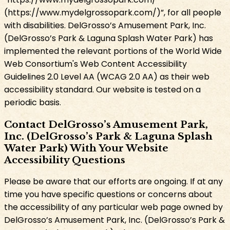
(https://www.mydelgrossopark.com/)”, for all people
with disabilities. DelGrosso’s Amusement Park, Inc.
(DelGrosso’s Park & Laguna Splash Water Park) has
implemented the relevant portions of the World Wide
Web Consortium's Web Content Accessibility
Guidelines 2.0 Level AA (WCAG 2.0 AA) as their web
accessibility standard. Our website is tested on a
periodic basis.​​​​‌ ‍ ​‍​‍‌‍ ‌ ​‍‌‍‍‌‌‍‌ ‌‍‍‌‌‍ ‍​‍​‍​ ‍‍​‍​‍‌ ​ ‌‍​‌‌‍ ‍‌‍‍‌‌ ‌​‌ ‍‌​‍ ‍‌‍‍‌‌‍ ​‍​‍​‍ ​​‍​‍‌‍‍​‌ ​‍‌‍‌‌‌‍‌‍​‍​‍​ ‍‍​‍​‍‌‍‍​‌ ‌​‌ ‌​‌ ​​​ ‍‍​‍ ​‍ ‌‍ ​‌‍​‌​‍ ‌‌‍‌‍‌‍​‌‌‍ ‌‌‍‍‌‌‍‌ ‌‍ ​‌‍‍‌‌‍​‌​‍ ‌‌‍‌​‌‍‌‌‌‍ ​‌‍‌ ‌ ​‍‌‍ ‌ ​ ‌ ​ ‌‍ ​‍ ‍‌ ​ ‌‍​‌‌‍ ‍‌‍‍‌‌ ‌​‌ ‍‌​‍ ‍‌ ​ ‌ ‌​‌ ‌‌‌‍‌​‌‍‍‌‌‍ ​‍ ‌‍‍‌‌‍ ‍‌ ‌​‌‍‌‌‌‍ ‍‌ ‌​​‍ ‌‍‌‌‌‍‌​‌‍‍‌‌ ‌​​‍ ‌‍ ‌‌‍ ‌‍‌​‌‍‌‌​ ‌‌ ​​‌ ​‍‌‍‌‌‌ ​ ‌‍‌‌‌‍ ‍‌ ‌​‌‍​‌‌ ‌​‌‍‍‌‌‍ ‌‍ ‍​ ‍ ‌‍‍‌‌‍‌​​ ‌​ ‌‌​ ​​​ ‌​‌‍‌​‌‍​‍‌‍​‍​ ‌ ‌‍‌‌​‍ ‌​ ​ ‌‍‌​‌‍​ ​ ‌​​‍ ‌​ ‌​​ ‌‌​ ​‌​ ‍‌​‍ ‌‌‍​‍‌‍‌‍​ ‌ ​ ​​​‍ ‌​ ​ ​ ‌‌‌‍‌‍​ ‌‍‌‍​‌​ ​‌‌‍​‌​ ​​​ ​‌‌‍‌‍‌‍​‍‌‍‌‌​ ‍ ‌ ‌​‌ ‍‌‌ ​​‌‍‌‌​ ‌‌ ​​‌‍​‌‌‍‌ ‌‍‌‌​ ‍ ‌ ​​‌‍​‌‌ ‌​‌‍‍​​ ‌‌ ​​‌‍​‌‌‍‌ ‌‍‌‌‌​​‍‌ ‌‌‌‍‍‌‌‍ ​‌‍‌​‌‍‌‌‌ ​‍​‍‌‌​ ‌‌‌​​‍‌‌ ‌‍‍ ‌‍‌‌‌ ‍‌​‍‌‌​ ​ ‌​‌​​‍‌‌​ ​ ‌​‌​​‍‌‌​ ​‍​ ​‍​ ‍‌​ ‌‍​ ‌ ‌‍​‌​ ‌ ​ ​‌​ ​‌‌‍​‌‌‍​‌​ ‍‌​ ​‌​ ​​​‍‌‌​ ​‍​ ​‍​‍‌‌​ ‌‌‌​‌​​‍ ‍‌‍‍‌‌‍ ‍‌ ‌​‌ ​‍‌‍ ​‍‌‌​ ‌‌‌​​‍‌‌ ‌‍‍ ‌‍‌‌‌ ‍‌​‍‌‌​ ​ ‌​‌​​‍‌‌​ ​ ‌​‌​​‍‌‌​ ​‍​ ​‍​ ​ ​ ‌​​ ‍‌‌‍​‍​ ​ ‌‍‌​‌‍‌‌​ ‌​​ ‌‍‌‍​ ‌‍​ ​ ‌ ​‍‌‌​ ​‍​ ​‍​‍‌‌​ ‌‌‌​‌​​‍ ‍‌‍​ ‌‍‍​‌‍‍‌‌‍ ​‌‍‌​‌ ​‍‌‍‌‌‌‍ ‍​‍‌‌​ ‌‌‌​​‍‌‌ ‌‍‍ ‌‍‌‌‌ ‍‌​‍‌‌​ ​ ‌​‌​​‍‌‌​ ​ ‌​‌​​‍‌‌​ ​‍​ ​‍‌‍‌‍‌‍‌​​ ‌‌​ ‌ ‌‍‌​​ ‌​​ ‌​‌‍‌​‌‍​ ‌‍​ ‌‍​ ​ ​‌​‍‌‌​ ​‍​ ​‍​‍‌‌​ ‌‌‌​‌​​‍ ‍‌ ‌​‌‍‌‌‌ ‍​‌ ‌​​ ‌‍​‍‌‍​‌‌ ​ ‌‍‌‌‌‌‌‌‌ ​‍‌‍ ​​ ‌‌‍‍​‌ ‌​‌ ‌​‌ ​​​‍‌‌​ ​ ‌​​‌​‍‌‌​ ​‍‌​‌‍​‍‌‌​ ​‍‌​‌‍‌‍ ​‌‍​‌​‍ ‌‌‍‌‍‌‍​‌‌‍ ‌‌‍‍‌‌‍‌ ‌‍ ​‌‍‍‌‌‍​‌​‍ ‌‌‍‌​‌‍‌‌‌‍ ​‌‍‌ ‌ ​‍‌‍ ‌ ​ ‌ ​ ‌‍ ​‍ ‍‌ ​ ‌‍​‌‌‍ ‍‌‍‍‌‌ ‌​‌ ‍‌​‍ ‍‌ ​ ‌ ‌​‌ ‌‌‌‍‌​‌‍‍‌‌‍ ​‍‌‍‌‍‍‌‌‍‌​​ ‌​ ‌‌​ ​​​ ‌​‌‍‌​‌‍​‍‌‍​‍​ ‌ ‌‍‌‌​‍ ‌​ ​ ‌‍‌​‌‍​ ​ ‌​​‍ ‌​ ‌​​ ‌‌​ ​‌​ ‍‌​‍ ‌‌‍​‍‌‍‌‍​ ‌ ​ ​​​‍ ‌​ ​ ​ ‌‌‌‍‌‍​ ‌‍‌‍​‌​ ​‌‌‍​‌​ ​​​ ​‌‌‍‌‍‌‍​‍‌‍‌‌​‍‌‍‌ ‌​‌ ‍‌‌ ​​‌‍‌‌​ ‌‌ ​​‌‍​‌‌‍‌ ‌‍‌‌​‍‌‍‌ ​​‌‍​‌‌ ‌​‌‍‍​​ ‌‌ ​​‌‍​‌‌‍‌ ‌‍‌‌‌​​‍‌ ‌‌‌‍‍‌‌‍ ​‌‍‌​‌‍‌‌‌ ​‍​‍‌‌​ ‌‌‌​​‍‌‌ ‌‍‍ ‌‍‌‌‌ ‍‌​‍‌‌​ ​ ‌​‌​​‍‌‌​ ​ ‌​‌​​‍‌‌​ ​‍​ ​‍​ ‍‌​ ‌‍​ ‌ ‌‍​‌​ ‌ ​ ​‌​ ​‌‌‍​‌‌‍​‌​ ‍‌​ ​‌​ ​​​‍‌‌​ ​‍​ ​‍​‍‌‌​ ‌‌‌​‌​​‍ ‍‌‍‍‌‌‍ ‍‌ ‌​‌ ​‍‌‍ ​‍‌‌​ ‌‌‌​​‍‌‌ ‌‍‍ ‌‍‌‌‌ ‍‌​‍‌‌​ ​ ‌​‌​​‍‌‌​ ​ ‌​‌​​‍‌‌​ ​‍​ ​‍​ ​ ​ ‌​​ ‍‌‌‍​‍​ ​ ‌‍‌​‌‍‌‌​ ‌​​ ‌‍‌‍​ ‌‍​ ​ ‌ ​‍‌‌​ ​‍​ ​‍​‍‌‌​ ‌‌‌​‌​​‍ ‍‌‍​ ‌‍‍​‌‍‍‌‌‍ ​‌‍‌​‌ ​‍‌‍‌‌‌‍ ‍​‍‌‌​ ‌‌‌​​‍‌‌ ‌‍‍ ‌‍‌‌‌ ‍‌​‍‌‌​ ​ ‌​‌​​‍‌‌​ ​ ‌​‌​​‍‌‌​ ​‍​ ​‍‌‍‌‍‌‍‌​​ ‌‌​ ‌ ‌‍‌​​ ‌​​ ‌​‌‍‌​‌‍​ ‌‍​ ‌‍​ ​ ​‌​‍‌‌​ ​‍​ ​‍​‍‌‌​ ‌‌‌​‌​​‍ ‍‌ ‌​‌‍‌‌‌ ‍​‌ ‌​​‍‌‍‌ ​​‌‍‌‌‌ ​‍‌ ​ ‌ ​​‌‍‌‌‌‍​ ‌ ‌​‌‍‍‌‌ ‌‍‌‍‌‌​ ‌‌ ​​‌ ‌‌‌‍​‍‌‍ ​‌‍‍‌‌ ​ ‌‍‍​‌‍‌‌‌‍‌​​‍​‍‌ ‌
Contact DelGrosso’s Amusement Park,
Inc. (DelGrosso’s Park & Laguna Splash
Water Park) With Your Website
Accessibility Questions​​​​‌ ‍ ​‍​‍‌‍ ‌ ​‍‌‍‍‌‌‍‌ ‌‍‍‌‌‍ ‍​‍​‍​ ‍‍​‍​‍‌ ​ ‌‍​‌‌‍ ‍‌‍‍‌‌ ‌​‌ ‍‌​‍ ‍‌‍‍‌‌‍ ​‍​‍​‍ ​​‍​‍‌‍‍​‌ ​‍‌‍‌‌‌‍‌‍​‍​‍​ ‍‍​‍​‍‌‍‍​‌ ‌​‌ ‌​‌ ​​​ ‍‍​‍ ​‍ ‌‍ ​‌‍​‌​‍ ‌‌‍‌‍‌‍​‌‌‍ ‌‌‍‍‌‌‍‌ ‌‍ ​‌‍‍‌‌‍​‌​‍ ‌‌‍‌​‌‍‌‌‌‍ ​‌‍‌ ‌ ​‍‌‍ ‌ ​ ‌ ​ ‌‍ ​‍ ‍‌ ​ ‌‍​‌‌‍ ‍‌‍‍‌‌ ‌​‌ ‍‌​‍ ‍‌ ​ ‌ ‌​‌ ‌‌‌‍‌​‌‍‍‌‌‍ ​‍ ‌‍‍‌‌‍ ‍‌ ‌​‌‍‌‌‌‍ ‍‌ ‌​​‍ ‌‍‌‌‌‍‌​‌‍‍‌‌ ‌​​‍ ‌‍ ‌‌‍ ‌‍‌​‌‍‌‌​ ‌‌ ​​‌ ​‍‌‍‌‌‌ ​ ‌‍‌‌‌‍ ‍‌ ‌​‌‍​‌‌ ‌​‌‍‍‌‌‍ ‌‍ ‍​ ‍ ‌‍‍‌‌‍‌​​ ‌​ ‌‌​ ​​​ ‌​‌‍‌​‌‍​‍‌‍​‍​ ‌ ‌‍‌‌​‍ ‌​ ​ ‌‍‌​‌‍​ ​ ‌​​‍ ‌​ ‌​​ ‌‌​ ​‌​ ‍‌​‍ ‌‌‍​‍‌‍‌‍​ ‌ ​ ​​​‍ ‌​ ​ ​ ‌‌‌‍‌‍​ ‌‍‌‍​‌​ ​‌‌‍​‌​ ​​​ ​‌‌‍‌‍‌‍​‍‌‍‌‌​ ‍ ‌ ‌​‌ ‍‌‌ ​​‌‍‌‌​ ‌‌ ​​‌‍​‌‌‍‌ ‌‍‌‌​ ‍ ‌ ​​‌‍​‌‌ ‌​‌‍‍​​ ‌‌ ​​‌‍​‌‌‍‌ ‌‍‌‌‌​​‍‌ ‌‌‌‍‍‌‌‍ ​‌‍‌​‌‍‌‌‌ ​‍​‍‌‌​ ‌‌‌​​‍‌‌ ‌‍‍ ‌‍‌‌‌ ‍‌​‍‌‌​ ​ ‌​‌​​‍‌‌​ ​ ‌​‌​​‍‌‌​ ​‍​ ​‍​ ‍‌​ ‌‍​ ‌ ‌‍​‌​ ‌ ​ ​‌​ ​‌‌‍​‌‌‍​‌​ ‍‌​ ​‌​ ​​​‍‌‌​ ​‍​ ​‍​‍‌‌​ ‌‌‌​‌​​‍ ‍‌‍‍‌‌‍ ‍‌ ‌​‌ ​‍‌‍ ​‍‌‌​ ‌‌‌​​‍‌‌ ‌‍‍ ‌‍‌‌‌ ‍‌​‍‌‌​ ​ ‌​‌​​‍‌‌​ ​ ‌​‌​​‍‌‌​ ​‍​ ​‍‌‍​ ​ ‌​​ ‌‌​ ​‌‌‍​‍‌‍‌‍‌‍​‍‌‍‌‍‌‍‌‌‌‍‌​​ ​‍‌‍‌‍​‍‌‌​ ​‍​ ​‍​‍‌‌​ ‌‌‌​‌​​‍ ‍‌‍​ ‌‍‍​‌‍‍‌‌‍ ​‌‍‌​‌ ​‍‌‍‌‌‌‍ ‍​‍‌‌​ ‌‌‌​​‍‌‌ ‌‍‍ ‌‍‌‌‌ ‍‌​‍‌‌​ ​ ‌​‌​​‍‌‌​ ​ ‌​‌​​‍‌‌​ ​‍​ ​‍‌‍‌‌​ ​​‌‍​‌‌‍‌‍‌‍​‍​ ‍‌‌‍​‍​ ​ ‌‍‌‌​ ​‌​ ​ ‌‍‌​​‍‌‌​ ​‍​ ​‍​‍‌‌​ ‌‌‌​‌​​‍ ‍‌ ‌​‌‍‌‌‌ ‍​‌ ‌​​ ‌‍​‍‌‍​‌‌ ​ ‌‍‌‌‌‌‌‌‌ ​‍‌‍ ​​ ‌‌‍‍​‌ ‌​‌ ‌​‌ ​​​‍‌‌​ ​ ‌​​‌​‍‌‌​ ​‍‌​‌‍​‍‌‌​ ​‍‌​‌‍‌‍ ​‌‍​‌​‍ ‌‌‍‌‍‌‍​‌‌‍ ‌‌‍‍‌‌‍‌ ‌‍ ​‌‍‍‌‌‍​‌​‍ ‌‌‍‌​‌‍‌‌‌‍ ​‌‍‌ ‌ ​‍‌‍ ‌ ​ ‌ ​ ‌‍ ​‍ ‍‌ ​ ‌‍​‌‌‍ ‍‌‍‍‌‌ ‌​‌ ‍‌​‍ ‍‌ ​ ‌ ‌​‌ ‌‌‌‍‌​‌‍‍‌‌‍ ​‍‌‍‌‍‍‌‌‍‌​​ ‌​ ‌‌​ ​​​ ‌​‌‍‌​‌‍​‍‌‍​‍​ ‌ ‌‍‌‌​‍ ‌​ ​ ‌‍‌​‌‍​ ​ ‌​​‍ ‌​ ‌​​ ‌‌​ ​‌​ ‍‌​‍ ‌‌‍​‍‌‍‌‍​ ‌ ​ ​​​‍ ‌​ ​ ​ ‌‌‌‍‌‍​ ‌‍‌‍​‌​ ​‌‌‍​‌​ ​​​ ​‌‌‍‌‍‌‍​‍‌‍‌‌​‍‌‍‌ ‌​‌ ‍‌‌ ​​‌‍‌‌​ ‌‌ ​​‌‍​‌‌‍‌ ‌‍‌‌​‍‌‍‌ ​​‌‍​‌‌ ‌​‌‍‍​​ ‌‌ ​​‌‍​‌‌‍‌ ‌‍‌‌‌​​‍‌ ‌‌‌‍‍‌‌‍ ​‌‍‌​‌‍‌‌‌ ​‍​‍‌‌​ ‌‌‌​​‍‌‌ ‌‍‍ ‌‍‌‌‌ ‍‌​‍‌‌​ ​ ‌​‌​​‍‌‌​ ​ ‌​‌​​‍‌‌​ ​‍​ ​‍​ ‍‌​ ‌‍​ ‌ ‌‍​‌​ ‌ ​ ​‌​ ​‌‌‍​‌‌‍​‌​ ‍‌​ ​‌​ ​​​‍‌‌​ ​‍​ ​‍​‍‌‌​ ‌‌‌​‌​​‍ ‍‌‍‍‌‌‍ ‍‌ ‌​‌ ​‍‌‍ ​‍‌‌​ ‌‌‌​​‍‌‌ ‌‍‍ ‌‍‌‌‌ ‍‌​‍‌‌​ ​ ‌​‌​​‍‌‌​ ​ ‌​‌​​‍‌‌​ ​‍​ ​‍‌‍​ ​ ‌​​ ‌‌​ ​‌‌‍​‍‌‍‌‍‌‍​‍‌‍‌‍‌‍‌‌‌‍‌​​ ​‍‌‍‌‍​‍‌‌​ ​‍​ ​‍​‍‌‌​ ‌‌‌​‌​​‍ ‍‌‍​ ‌‍‍​‌‍‍‌‌‍ ​‌‍‌​‌ ​‍‌‍‌‌‌‍ ‍​‍‌‌​ ‌‌‌​​‍‌‌ ‌‍‍ ‌‍‌‌‌ ‍‌​‍‌‌​ ​ ‌​‌​​‍‌‌​ ​ ‌​‌​​‍‌‌​ ​‍​ ​‍‌‍‌‌​ ​​‌‍​‌‌‍‌‍‌‍​‍​ ‍‌‌‍​‍​ ​ ‌‍‌‌​ ​‌​ ​ ‌‍‌​​‍‌‌​ ​‍​ ​‍​‍‌‌​ ‌‌‌​‌​​‍ ‍‌ ‌​‌‍‌‌‌ ‍​‌ ‌​​‍‌‍‌ ​​‌‍‌‌‌ ​‍‌ ​ ‌ ​​‌‍‌‌‌‍​ ‌ ‌​‌‍‍‌‌ ‌‍‌‍‌‌​ ‌‌ ​​‌ ‌‌‌‍​‍‌‍ ​‌‍‍‌‌ ​ ‌‍‍​‌‍‌‌‌‍‌​​‍​‍‌ ‌
Please be aware that our efforts are ongoing. If at any
time you have specific questions or concerns about
the accessibility of any particular web page owned by
DelGrosso’s Amusement Park, Inc. (DelGrosso’s Park &