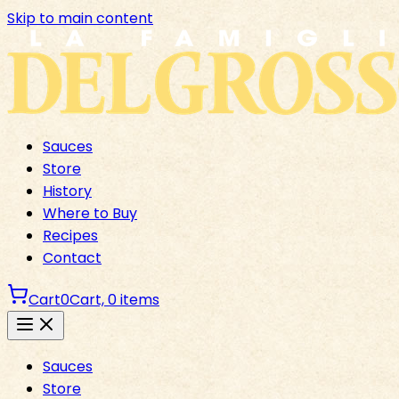
Skip to main content
Sauces
Store
History
Where to Buy
Recipes
Contact
Cart
0
Cart,
0
items
Sauces
Store