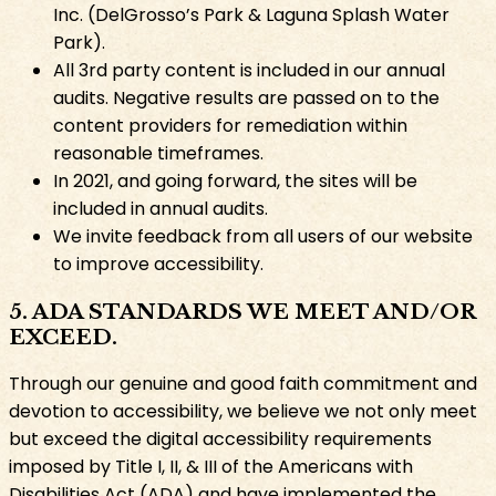
Inc. (DelGrosso’s Park & Laguna Splash Water
Park).​​​​‌ ‍ ​‍​‍‌‍ ‌ ​‍‌‍‍‌‌‍‌ ‌‍‍‌‌‍ ‍​‍​‍​ ‍‍​‍​‍‌ ​ ‌‍​‌‌‍ ‍‌‍‍‌‌ ‌​‌ ‍‌​‍ ‍‌‍‍‌‌‍ ​‍​‍​‍ ​​‍​‍‌‍‍​‌ ​‍‌‍‌‌‌‍‌‍​‍​‍​ ‍‍​‍​‍‌‍‍​‌ ‌​‌ ‌​‌ ​​​ ‍‍​‍ ​‍ ‌‍ ​‌‍​‌​‍ ‌‌‍‌‍‌‍​‌‌‍ ‌‌‍‍‌‌‍‌ ‌‍ ​‌‍‍‌‌‍​‌​‍ ‌‌‍‌​‌‍‌‌‌‍ ​‌‍‌ ‌ ​‍‌‍ ‌ ​ ‌ ​ ‌‍ ​‍ ‍‌ ​ ‌‍​‌‌‍ ‍‌‍‍‌‌ ‌​‌ ‍‌​‍ ‍‌ ​ ‌ ‌​‌ ‌‌‌‍‌​‌‍‍‌‌‍ ​‍ ‌‍‍‌‌‍ ‍‌ ‌​‌‍‌‌‌‍ ‍‌ ‌​​‍ ‌‍‌‌‌‍‌​‌‍‍‌‌ ‌​​‍ ‌‍ ‌‌‍ ‌‍‌​‌‍‌‌​ ‌‌ ​​‌ ​‍‌‍‌‌‌ ​ ‌‍‌‌‌‍ ‍‌ ‌​‌‍​‌‌ ‌​‌‍‍‌‌‍ ‌‍ ‍​ ‍ ‌‍‍‌‌‍‌​​ ‌​ ‌‌​ ​​​ ‌​‌‍‌​‌‍​‍‌‍​‍​ ‌ ‌‍‌‌​‍ ‌​ ​ ‌‍‌​‌‍​ ​ ‌​​‍ ‌​ ‌​​ ‌‌​ ​‌​ ‍‌​‍ ‌‌‍​‍‌‍‌‍​ ‌ ​ ​​​‍ ‌​ ​ ​ ‌‌‌‍‌‍​ ‌‍‌‍​‌​ ​‌‌‍​‌​ ​​​ ​‌‌‍‌‍‌‍​‍‌‍‌‌​ ‍ ‌ ‌​‌ ‍‌‌ ​​‌‍‌‌​ ‌‌ ​​‌‍​‌‌‍‌ ‌‍‌‌​ ‍ ‌ ​​‌‍​‌‌ ‌​‌‍‍​​ ‌‌ ​​‌‍​‌‌‍‌ ‌‍‌‌‌​​‍‌ ‌‌‌‍‍‌‌‍ ​‌‍‌​‌‍‌‌‌ ​‍​‍‌‌​ ‌‌‌​​‍‌‌ ‌‍‍ ‌‍‌‌‌ ‍‌​‍‌‌​ ​ ‌​‌​​‍‌‌​ ​ ‌​‌​​‍‌‌​ ​‍​ ​‍​ ‍‌​ ‌‍​ ‌ ‌‍​‌​ ‌ ​ ​‌​ ​‌‌‍​‌‌‍​‌​ ‍‌​ ​‌​ ​​​‍‌‌​ ​‍​ ​‍​‍‌‌​ ‌‌‌​‌​​‍ ‍‌‍​‍‌‍ ‌‍‌​‌ ‍‌​‍‌‌​ ‌‌‌​​‍‌‌ ‌‍‍ ‌‍‌‌‌ ‍‌​‍‌‌​ ​ ‌​‌​​‍‌‌​ ​ ‌​‌​​‍‌‌​ ​‍​ ​‍​ ‌‌‌‍​ ​ ‌ ​ ​‍​ ‌‍​ ‍‌‌‍​‍‌‍‌‌​ ‌​‌‍​‌​ ‌​​ ‌ ​‍‌‌​ ​‍​ ​‍​‍‌‌​ ‌‌‌​‌​​‍ ‍‌‍​ ‌‍‍​‌‍‍‌‌‍ ​‌‍‌​‌ ​‍‌‍‌‌‌‍ ‍​‍‌‌​ ‌‌‌​​‍‌‌ ‌‍‍ ‌‍‌‌‌ ‍‌​‍‌‌​ ​ ‌​‌​​‍‌‌​ ​ ‌​‌​​‍‌‌​ ​‍​ ​‍​ ​‌​ ‌​​ ​‌‌‍‌​​ ‌‍​ ‌‍​ ​‌​ ‌ ​ ​ ​ ‌​​ ‌‍‌‍​‍​‍‌‌​ ​‍​ ​‍​‍‌‌​ ‌‌‌​‌​​‍ ‍‌ ‌​‌‍‌‌‌ ‍​‌ ‌​​ ‌‍​‍‌‍​‌‌ ​ ‌‍‌‌‌‌‌‌‌ ​‍‌‍ ​​ ‌‌‍‍​‌ ‌​‌ ‌​‌ ​​​‍‌‌​ ​ ‌​​‌​‍‌‌​ ​‍‌​‌‍​‍‌‌​ ​‍‌​‌‍‌‍ ​‌‍​‌​‍ ‌‌‍‌‍‌‍​‌‌‍ ‌‌‍‍‌‌‍‌ ‌‍ ​‌‍‍‌‌‍​‌​‍ ‌‌‍‌​‌‍‌‌‌‍ ​‌‍‌ ‌ ​‍‌‍ ‌ ​ ‌ ​ ‌‍ ​‍ ‍‌ ​ ‌‍​‌‌‍ ‍‌‍‍‌‌ ‌​‌ ‍‌​‍ ‍‌ ​ ‌ ‌​‌ ‌‌‌‍‌​‌‍‍‌‌‍ ​‍‌‍‌‍‍‌‌‍‌​​ ‌​ ‌‌​ ​​​ ‌​‌‍‌​‌‍​‍‌‍​‍​ ‌ ‌‍‌‌​‍ ‌​ ​ ‌‍‌​‌‍​ ​ ‌​​‍ ‌​ ‌​​ ‌‌​ ​‌​ ‍‌​‍ ‌‌‍​‍‌‍‌‍​ ‌ ​ ​​​‍ ‌​ ​ ​ ‌‌‌‍‌‍​ ‌‍‌‍​‌​ ​‌‌‍​‌​ ​​​ ​‌‌‍‌‍‌‍​‍‌‍‌‌​‍‌‍‌ ‌​‌ ‍‌‌ ​​‌‍‌‌​ ‌‌ ​​‌‍​‌‌‍‌ ‌‍‌‌​‍‌‍‌ ​​‌‍​‌‌ ‌​‌‍‍​​ ‌‌ ​​‌‍​‌‌‍‌ ‌‍‌‌‌​​‍‌ ‌‌‌‍‍‌‌‍ ​‌‍‌​‌‍‌‌‌ ​‍​‍‌‌​ ‌‌‌​​‍‌‌ ‌‍‍ ‌‍‌‌‌ ‍‌​‍‌‌​ ​ ‌​‌​​‍‌‌​ ​ ‌​‌​​‍‌‌​ ​‍​ ​‍​ ‍‌​ ‌‍​ ‌ ‌‍​‌​ ‌ ​ ​‌​ ​‌‌‍​‌‌‍​‌​ ‍‌​ ​‌​ ​​​‍‌‌​ ​‍​ ​‍​‍‌‌​ ‌‌‌​‌​​‍ ‍‌‍​‍‌‍ ‌‍‌​‌ ‍‌​‍‌‌​ ‌‌‌​​‍‌‌ ‌‍‍ ‌‍‌‌‌ ‍‌​‍‌‌​ ​ ‌​‌​​‍‌‌​ ​ ‌​‌​​‍‌‌​ ​‍​ ​‍​ ‌‌‌‍​ ​ ‌ ​ ​‍​ ‌‍​ ‍‌‌‍​‍‌‍‌‌​ ‌​‌‍​‌​ ‌​​ ‌ ​‍‌‌​ ​‍​ ​‍​‍‌‌​ ‌‌‌​‌​​‍ ‍‌‍​ ‌‍‍​‌‍‍‌‌‍ ​‌‍‌​‌ ​‍‌‍‌‌‌‍ ‍​‍‌‌​ ‌‌‌​​‍‌‌ ‌‍‍ ‌‍‌‌‌ ‍‌​‍‌‌​ ​ ‌​‌​​‍‌‌​ ​ ‌​‌​​‍‌‌​ ​‍​ ​‍​ ​‌​ ‌​​ ​‌‌‍‌​​ ‌‍​ ‌‍​ ​‌​ ‌ ​ ​ ​ ‌​​ ‌‍‌‍​‍​‍‌‌​ ​‍​ ​‍​‍‌‌​ ‌‌‌​‌​​‍ ‍‌ ‌​‌‍‌‌‌ ‍​‌ ‌​​‍‌‍‌ ​​‌‍‌‌‌ ​‍‌ ​ ‌ ​​‌‍‌‌‌‍​ ‌ ‌​‌‍‍‌‌ ‌‍‌‍‌‌​ ‌‌ ​​‌ ‌‌‌‍​‍‌‍ ​‌‍‍‌‌ ​ ‌‍‍​‌‍‌‌‌‍‌​​‍​‍‌ ‌
All 3rd party content is included in our annual
audits. Negative results are passed on to the
content providers for remediation within
reasonable timeframes.​​​​‌ ‍ ​‍​‍‌‍ ‌ ​‍‌‍‍‌‌‍‌ ‌‍‍‌‌‍ ‍​‍​‍​ ‍‍​‍​‍‌ ​ ‌‍​‌‌‍ ‍‌‍‍‌‌ ‌​‌ ‍‌​‍ ‍‌‍‍‌‌‍ ​‍​‍​‍ ​​‍​‍‌‍‍​‌ ​‍‌‍‌‌‌‍‌‍​‍​‍​ ‍‍​‍​‍‌‍‍​‌ ‌​‌ ‌​‌ ​​​ ‍‍​‍ ​‍ ‌‍ ​‌‍​‌​‍ ‌‌‍‌‍‌‍​‌‌‍ ‌‌‍‍‌‌‍‌ ‌‍ ​‌‍‍‌‌‍​‌​‍ ‌‌‍‌​‌‍‌‌‌‍ ​‌‍‌ ‌ ​‍‌‍ ‌ ​ ‌ ​ ‌‍ ​‍ ‍‌ ​ ‌‍​‌‌‍ ‍‌‍‍‌‌ ‌​‌ ‍‌​‍ ‍‌ ​ ‌ ‌​‌ ‌‌‌‍‌​‌‍‍‌‌‍ ​‍ ‌‍‍‌‌‍ ‍‌ ‌​‌‍‌‌‌‍ ‍‌ ‌​​‍ ‌‍‌‌‌‍‌​‌‍‍‌‌ ‌​​‍ ‌‍ ‌‌‍ ‌‍‌​‌‍‌‌​ ‌‌ ​​‌ ​‍‌‍‌‌‌ ​ ‌‍‌‌‌‍ ‍‌ ‌​‌‍​‌‌ ‌​‌‍‍‌‌‍ ‌‍ ‍​ ‍ ‌‍‍‌‌‍‌​​ ‌​ ‌‌​ ​​​ ‌​‌‍‌​‌‍​‍‌‍​‍​ ‌ ‌‍‌‌​‍ ‌​ ​ ‌‍‌​‌‍​ ​ ‌​​‍ ‌​ ‌​​ ‌‌​ ​‌​ ‍‌​‍ ‌‌‍​‍‌‍‌‍​ ‌ ​ ​​​‍ ‌​ ​ ​ ‌‌‌‍‌‍​ ‌‍‌‍​‌​ ​‌‌‍​‌​ ​​​ ​‌‌‍‌‍‌‍​‍‌‍‌‌​ ‍ ‌ ‌​‌ ‍‌‌ ​​‌‍‌‌​ ‌‌ ​​‌‍​‌‌‍‌ ‌‍‌‌​ ‍ ‌ ​​‌‍​‌‌ ‌​‌‍‍​​ ‌‌ ​​‌‍​‌‌‍‌ ‌‍‌‌‌​​‍‌ ‌‌‌‍‍‌‌‍ ​‌‍‌​‌‍‌‌‌ ​‍​‍‌‌​ ‌‌‌​​‍‌‌ ‌‍‍ ‌‍‌‌‌ ‍‌​‍‌‌​ ​ ‌​‌​​‍‌‌​ ​ ‌​‌​​‍‌‌​ ​‍​ ​‍​ ‍‌​ ‌‍​ ‌ ‌‍​‌​ ‌ ​ ​‌​ ​‌‌‍​‌‌‍​‌​ ‍‌​ ​‌​ ​​​‍‌‌​ ​‍​ ​‍​‍‌‌​ ‌‌‌​‌​​‍ ‍‌‍​‍‌‍ ‌‍‌​‌ ‍‌​‍‌‌​ ‌‌‌​​‍‌‌ ‌‍‍ ‌‍‌‌‌ ‍‌​‍‌‌​ ​ ‌​‌​​‍‌‌​ ​ ‌​‌​​‍‌‌​ ​‍​ ​‍​ ​ ​ ​​​ ​‍​ ‌‍​ ​​‌‍​‌​ ‌ ​ ‌ ​ ​ ​ ​​​ ​‍​ ‍​​‍‌‌​ ​‍​ ​‍​‍‌‌​ ‌‌‌​‌​​‍ ‍‌‍​ ‌‍‍​‌‍‍‌‌‍ ​‌‍‌​‌ ​‍‌‍‌‌‌‍ ‍​‍‌‌​ ‌‌‌​​‍‌‌ ‌‍‍ ‌‍‌‌‌ ‍‌​‍‌‌​ ​ ‌​‌​​‍‌‌​ ​ ‌​‌​​‍‌‌​ ​‍​ ​‍​ ‌​​ ‌​‌‍‌‌‌‍‌​​ ​ ‌‍​‌​ ​‌‌‍​‌​ ‌‍​ ‌​​ ‌‍​ ‌‌​‍‌‌​ ​‍​ ​‍​‍‌‌​ ‌‌‌​‌​​‍ ‍‌ ‌​‌‍‌‌‌ ‍​‌ ‌​​ ‌‍​‍‌‍​‌‌ ​ ‌‍‌‌‌‌‌‌‌ ​‍‌‍ ​​ ‌‌‍‍​‌ ‌​‌ ‌​‌ ​​​‍‌‌​ ​ ‌​​‌​‍‌‌​ ​‍‌​‌‍​‍‌‌​ ​‍‌​‌‍‌‍ ​‌‍​‌​‍ ‌‌‍‌‍‌‍​‌‌‍ ‌‌‍‍‌‌‍‌ ‌‍ ​‌‍‍‌‌‍​‌​‍ ‌‌‍‌​‌‍‌‌‌‍ ​‌‍‌ ‌ ​‍‌‍ ‌ ​ ‌ ​ ‌‍ ​‍ ‍‌ ​ ‌‍​‌‌‍ ‍‌‍‍‌‌ ‌​‌ ‍‌​‍ ‍‌ ​ ‌ ‌​‌ ‌‌‌‍‌​‌‍‍‌‌‍ ​‍‌‍‌‍‍‌‌‍‌​​ ‌​ ‌‌​ ​​​ ‌​‌‍‌​‌‍​‍‌‍​‍​ ‌ ‌‍‌‌​‍ ‌​ ​ ‌‍‌​‌‍​ ​ ‌​​‍ ‌​ ‌​​ ‌‌​ ​‌​ ‍‌​‍ ‌‌‍​‍‌‍‌‍​ ‌ ​ ​​​‍ ‌​ ​ ​ ‌‌‌‍‌‍​ ‌‍‌‍​‌​ ​‌‌‍​‌​ ​​​ ​‌‌‍‌‍‌‍​‍‌‍‌‌​‍‌‍‌ ‌​‌ ‍‌‌ ​​‌‍‌‌​ ‌‌ ​​‌‍​‌‌‍‌ ‌‍‌‌​‍‌‍‌ ​​‌‍​‌‌ ‌​‌‍‍​​ ‌‌ ​​‌‍​‌‌‍‌ ‌‍‌‌‌​​‍‌ ‌‌‌‍‍‌‌‍ ​‌‍‌​‌‍‌‌‌ ​‍​‍‌‌​ ‌‌‌​​‍‌‌ ‌‍‍ ‌‍‌‌‌ ‍‌​‍‌‌​ ​ ‌​‌​​‍‌‌​ ​ ‌​‌​​‍‌‌​ ​‍​ ​‍​ ‍‌​ ‌‍​ ‌ ‌‍​‌​ ‌ ​ ​‌​ ​‌‌‍​‌‌‍​‌​ ‍‌​ ​‌​ ​​​‍‌‌​ ​‍​ ​‍​‍‌‌​ ‌‌‌​‌​​‍ ‍‌‍​‍‌‍ ‌‍‌​‌ ‍‌​‍‌‌​ ‌‌‌​​‍‌‌ ‌‍‍ ‌‍‌‌‌ ‍‌​‍‌‌​ ​ ‌​‌​​‍‌‌​ ​ ‌​‌​​‍‌‌​ ​‍​ ​‍​ ​ ​ ​​​ ​‍​ ‌‍​ ​​‌‍​‌​ ‌ ​ ‌ ​ ​ ​ ​​​ ​‍​ ‍​​‍‌‌​ ​‍​ ​‍​‍‌‌​ ‌‌‌​‌​​‍ ‍‌‍​ ‌‍‍​‌‍‍‌‌‍ ​‌‍‌​‌ ​‍‌‍‌‌‌‍ ‍​‍‌‌​ ‌‌‌​​‍‌‌ ‌‍‍ ‌‍‌‌‌ ‍‌​‍‌‌​ ​ ‌​‌​​‍‌‌​ ​ ‌​‌​​‍‌‌​ ​‍​ ​‍​ ‌​​ ‌​‌‍‌‌‌‍‌​​ ​ ‌‍​‌​ ​‌‌‍​‌​ ‌‍​ ‌​​ ‌‍​ ‌‌​‍‌‌​ ​‍​ ​‍​‍‌‌​ ‌‌‌​‌​​‍ ‍‌ ‌​‌‍‌‌‌ ‍​‌ ‌​​‍‌‍‌ ​​‌‍‌‌‌ ​‍‌ ​ ‌ ​​‌‍‌‌‌‍​ ‌ ‌​‌‍‍‌‌ ‌‍‌‍‌‌​ ‌‌ ​​‌ ‌‌‌‍​‍‌‍ ​‌‍‍‌‌ ​ ‌‍‍​‌‍‌‌‌‍‌​​‍​‍‌ ‌
In 2021, and going forward, the sites will be
included in annual audits.​​​​‌ ‍ ​‍​‍‌‍ ‌ ​‍‌‍‍‌‌‍‌ ‌‍‍‌‌‍ ‍​‍​‍​ ‍‍​‍​‍‌ ​ ‌‍​‌‌‍ ‍‌‍‍‌‌ ‌​‌ ‍‌​‍ ‍‌‍‍‌‌‍ ​‍​‍​‍ ​​‍​‍‌‍‍​‌ ​‍‌‍‌‌‌‍‌‍​‍​‍​ ‍‍​‍​‍‌‍‍​‌ ‌​‌ ‌​‌ ​​​ ‍‍​‍ ​‍ ‌‍ ​‌‍​‌​‍ ‌‌‍‌‍‌‍​‌‌‍ ‌‌‍‍‌‌‍‌ ‌‍ ​‌‍‍‌‌‍​‌​‍ ‌‌‍‌​‌‍‌‌‌‍ ​‌‍‌ ‌ ​‍‌‍ ‌ ​ ‌ ​ ‌‍ ​‍ ‍‌ ​ ‌‍​‌‌‍ ‍‌‍‍‌‌ ‌​‌ ‍‌​‍ ‍‌ ​ ‌ ‌​‌ ‌‌‌‍‌​‌‍‍‌‌‍ ​‍ ‌‍‍‌‌‍ ‍‌ ‌​‌‍‌‌‌‍ ‍‌ ‌​​‍ ‌‍‌‌‌‍‌​‌‍‍‌‌ ‌​​‍ ‌‍ ‌‌‍ ‌‍‌​‌‍‌‌​ ‌‌ ​​‌ ​‍‌‍‌‌‌ ​ ‌‍‌‌‌‍ ‍‌ ‌​‌‍​‌‌ ‌​‌‍‍‌‌‍ ‌‍ ‍​ ‍ ‌‍‍‌‌‍‌​​ ‌​ ‌‌​ ​​​ ‌​‌‍‌​‌‍​‍‌‍​‍​ ‌ ‌‍‌‌​‍ ‌​ ​ ‌‍‌​‌‍​ ​ ‌​​‍ ‌​ ‌​​ ‌‌​ ​‌​ ‍‌​‍ ‌‌‍​‍‌‍‌‍​ ‌ ​ ​​​‍ ‌​ ​ ​ ‌‌‌‍‌‍​ ‌‍‌‍​‌​ ​‌‌‍​‌​ ​​​ ​‌‌‍‌‍‌‍​‍‌‍‌‌​ ‍ ‌ ‌​‌ ‍‌‌ ​​‌‍‌‌​ ‌‌ ​​‌‍​‌‌‍‌ ‌‍‌‌​ ‍ ‌ ​​‌‍​‌‌ ‌​‌‍‍​​ ‌‌ ​​‌‍​‌‌‍‌ ‌‍‌‌‌​​‍‌ ‌‌‌‍‍‌‌‍ ​‌‍‌​‌‍‌‌‌ ​‍​‍‌‌​ ‌‌‌​​‍‌‌ ‌‍‍ ‌‍‌‌‌ ‍‌​‍‌‌​ ​ ‌​‌​​‍‌‌​ ​ ‌​‌​​‍‌‌​ ​‍​ ​‍​ ‍‌​ ‌‍​ ‌ ‌‍​‌​ ‌ ​ ​‌​ ​‌‌‍​‌‌‍​‌​ ‍‌​ ​‌​ ​​​‍‌‌​ ​‍​ ​‍​‍‌‌​ ‌‌‌​‌​​‍ ‍‌‍​‍‌‍ ‌‍‌​‌ ‍‌​‍‌‌​ ‌‌‌​​‍‌‌ ‌‍‍ ‌‍‌‌‌ ‍‌​‍‌‌​ ​ ‌​‌​​‍‌‌​ ​ ‌​‌​​‍‌‌​ ​‍​ ​‍‌‍‌‌​ ‍‌​ ​​‌‍​‌​ ‌ ‌‍‌‌‌‍‌​‌‍‌‍‌‍‌‍‌‍‌‌​ ‍​​ ‍‌​‍‌‌​ ​‍​ ​‍​‍‌‌​ ‌‌‌​‌​​‍ ‍‌‍​ ‌‍‍​‌‍‍‌‌‍ ​‌‍‌​‌ ​‍‌‍‌‌‌‍ ‍​‍‌‌​ ‌‌‌​​‍‌‌ ‌‍‍ ‌‍‌‌‌ ‍‌​‍‌‌​ ​ ‌​‌​​‍‌‌​ ​ ‌​‌​​‍‌‌​ ​‍​ ​‍‌‍​‍​ ​‌​ ‌‍​ ‍‌‌‍‌​​ ‌‍​ ​ ​ ​ ‌‍‌‌​ ‌​​ ​ ​ ‍​​‍‌‌​ ​‍​ ​‍​‍‌‌​ ‌‌‌​‌​​‍ ‍‌ ‌​‌‍‌‌‌ ‍​‌ ‌​​ ‌‍​‍‌‍​‌‌ ​ ‌‍‌‌‌‌‌‌‌ ​‍‌‍ ​​ ‌‌‍‍​‌ ‌​‌ ‌​‌ ​​​‍‌‌​ ​ ‌​​‌​‍‌‌​ ​‍‌​‌‍​‍‌‌​ ​‍‌​‌‍‌‍ ​‌‍​‌​‍ ‌‌‍‌‍‌‍​‌‌‍ ‌‌‍‍‌‌‍‌ ‌‍ ​‌‍‍‌‌‍​‌​‍ ‌‌‍‌​‌‍‌‌‌‍ ​‌‍‌ ‌ ​‍‌‍ ‌ ​ ‌ ​ ‌‍ ​‍ ‍‌ ​ ‌‍​‌‌‍ ‍‌‍‍‌‌ ‌​‌ ‍‌​‍ ‍‌ ​ ‌ ‌​‌ ‌‌‌‍‌​‌‍‍‌‌‍ ​‍‌‍‌‍‍‌‌‍‌​​ ‌​ ‌‌​ ​​​ ‌​‌‍‌​‌‍​‍‌‍​‍​ ‌ ‌‍‌‌​‍ ‌​ ​ ‌‍‌​‌‍​ ​ ‌​​‍ ‌​ ‌​​ ‌‌​ ​‌​ ‍‌​‍ ‌‌‍​‍‌‍‌‍​ ‌ ​ ​​​‍ ‌​ ​ ​ ‌‌‌‍‌‍​ ‌‍‌‍​‌​ ​‌‌‍​‌​ ​​​ ​‌‌‍‌‍‌‍​‍‌‍‌‌​‍‌‍‌ ‌​‌ ‍‌‌ ​​‌‍‌‌​ ‌‌ ​​‌‍​‌‌‍‌ ‌‍‌‌​‍‌‍‌ ​​‌‍​‌‌ ‌​‌‍‍​​ ‌‌ ​​‌‍​‌‌‍‌ ‌‍‌‌‌​​‍‌ ‌‌‌‍‍‌‌‍ ​‌‍‌​‌‍‌‌‌ ​‍​‍‌‌​ ‌‌‌​​‍‌‌ ‌‍‍ ‌‍‌‌‌ ‍‌​‍‌‌​ ​ ‌​‌​​‍‌‌​ ​ ‌​‌​​‍‌‌​ ​‍​ ​‍​ ‍‌​ ‌‍​ ‌ ‌‍​‌​ ‌ ​ ​‌​ ​‌‌‍​‌‌‍​‌​ ‍‌​ ​‌​ ​​​‍‌‌​ ​‍​ ​‍​‍‌‌​ ‌‌‌​‌​​‍ ‍‌‍​‍‌‍ ‌‍‌​‌ ‍‌​‍‌‌​ ‌‌‌​​‍‌‌ ‌‍‍ ‌‍‌‌‌ ‍‌​‍‌‌​ ​ ‌​‌​​‍‌‌​ ​ ‌​‌​​‍‌‌​ ​‍​ ​‍‌‍‌‌​ ‍‌​ ​​‌‍​‌​ ‌ ‌‍‌‌‌‍‌​‌‍‌‍‌‍‌‍‌‍‌‌​ ‍​​ ‍‌​‍‌‌​ ​‍​ ​‍​‍‌‌​ ‌‌‌​‌​​‍ ‍‌‍​ ‌‍‍​‌‍‍‌‌‍ ​‌‍‌​‌ ​‍‌‍‌‌‌‍ ‍​‍‌‌​ ‌‌‌​​‍‌‌ ‌‍‍ ‌‍‌‌‌ ‍‌​‍‌‌​ ​ ‌​‌​​‍‌‌​ ​ ‌​‌​​‍‌‌​ ​‍​ ​‍‌‍​‍​ ​‌​ ‌‍​ ‍‌‌‍‌​​ ‌‍​ ​ ​ ​ ‌‍‌‌​ ‌​​ ​ ​ ‍​​‍‌‌​ ​‍​ ​‍​‍‌‌​ ‌‌‌​‌​​‍ ‍‌ ‌​‌‍‌‌‌ ‍​‌ ‌​​‍‌‍‌ ​​‌‍‌‌‌ ​‍‌ ​ ‌ ​​‌‍‌‌‌‍​ ‌ ‌​‌‍‍‌‌ ‌‍‌‍‌‌​ ‌‌ ​​‌ ‌‌‌‍​‍‌‍ ​‌‍‍‌‌ ​ ‌‍‍​‌‍‌‌‌‍‌​​‍​‍‌ ‌
We invite feedback from all users of our website
to improve accessibility.​​​​‌ ‍ ​‍​‍‌‍ ‌ ​‍‌‍‍‌‌‍‌ ‌‍‍‌‌‍ ‍​‍​‍​ ‍‍​‍​‍‌ ​ ‌‍​‌‌‍ ‍‌‍‍‌‌ ‌​‌ ‍‌​‍ ‍‌‍‍‌‌‍ ​‍​‍​‍ ​​‍​‍‌‍‍​‌ ​‍‌‍‌‌‌‍‌‍​‍​‍​ ‍‍​‍​‍‌‍‍​‌ ‌​‌ ‌​‌ ​​​ ‍‍​‍ ​‍ ‌‍ ​‌‍​‌​‍ ‌‌‍‌‍‌‍​‌‌‍ ‌‌‍‍‌‌‍‌ ‌‍ ​‌‍‍‌‌‍​‌​‍ ‌‌‍‌​‌‍‌‌‌‍ ​‌‍‌ ‌ ​‍‌‍ ‌ ​ ‌ ​ ‌‍ ​‍ ‍‌ ​ ‌‍​‌‌‍ ‍‌‍‍‌‌ ‌​‌ ‍‌​‍ ‍‌ ​ ‌ ‌​‌ ‌‌‌‍‌​‌‍‍‌‌‍ ​‍ ‌‍‍‌‌‍ ‍‌ ‌​‌‍‌‌‌‍ ‍‌ ‌​​‍ ‌‍‌‌‌‍‌​‌‍‍‌‌ ‌​​‍ ‌‍ ‌‌‍ ‌‍‌​‌‍‌‌​ ‌‌ ​​‌ ​‍‌‍‌‌‌ ​ ‌‍‌‌‌‍ ‍‌ ‌​‌‍​‌‌ ‌​‌‍‍‌‌‍ ‌‍ ‍​ ‍ ‌‍‍‌‌‍‌​​ ‌​ ‌‌​ ​​​ ‌​‌‍‌​‌‍​‍‌‍​‍​ ‌ ‌‍‌‌​‍ ‌​ ​ ‌‍‌​‌‍​ ​ ‌​​‍ ‌​ ‌​​ ‌‌​ ​‌​ ‍‌​‍ ‌‌‍​‍‌‍‌‍​ ‌ ​ ​​​‍ ‌​ ​ ​ ‌‌‌‍‌‍​ ‌‍‌‍​‌​ ​‌‌‍​‌​ ​​​ ​‌‌‍‌‍‌‍​‍‌‍‌‌​ ‍ ‌ ‌​‌ ‍‌‌ ​​‌‍‌‌​ ‌‌ ​​‌‍​‌‌‍‌ ‌‍‌‌​ ‍ ‌ ​​‌‍​‌‌ ‌​‌‍‍​​ ‌‌ ​​‌‍​‌‌‍‌ ‌‍‌‌‌​​‍‌ ‌‌‌‍‍‌‌‍ ​‌‍‌​‌‍‌‌‌ ​‍​‍‌‌​ ‌‌‌​​‍‌‌ ‌‍‍ ‌‍‌‌‌ ‍‌​‍‌‌​ ​ ‌​‌​​‍‌‌​ ​ ‌​‌​​‍‌‌​ ​‍​ ​‍​ ‍‌​ ‌‍​ ‌ ‌‍​‌​ ‌ ​ ​‌​ ​‌‌‍​‌‌‍​‌​ ‍‌​ ​‌​ ​​​‍‌‌​ ​‍​ ​‍​‍‌‌​ ‌‌‌​‌​​‍ ‍‌‍​‍‌‍ ‌‍‌​‌ ‍‌​‍‌‌​ ‌‌‌​​‍‌‌ ‌‍‍ ‌‍‌‌‌ ‍‌​‍‌‌​ ​ ‌​‌​​‍‌‌​ ​ ‌​‌​​‍‌‌​ ​‍​ ​‍‌‍​‌​ ‍​‌‍​‌​ ​​​ ‍​​ ‌‌‌‍‌​​ ​‌​ ​​​ ‌ ​ ‍​​ ‍‌​‍‌‌​ ​‍​ ​‍​‍‌‌​ ‌‌‌​‌​​‍ ‍‌‍​ ‌‍‍​‌‍‍‌‌‍ ​‌‍‌​‌ ​‍‌‍‌‌‌‍ ‍​‍‌‌​ ‌‌‌​​‍‌‌ ‌‍‍ ‌‍‌‌‌ ‍‌​‍‌‌​ ​ ‌​‌​​‍‌‌​ ​ ‌​‌​​‍‌‌​ ​‍​ ​‍​ ​‍​ ​‍​ ‌ ​ ‌‌​ ​​​ ‌​​ ‌‌​ ‍‌​ ‌ ‌‍​‍​ ‌‌​ ‍‌​‍‌‌​ ​‍​ ​‍​‍‌‌​ ‌‌‌​‌​​‍ ‍‌ ‌​‌‍‌‌‌ ‍​‌ ‌​​ ‌‍​‍‌‍​‌‌ ​ ‌‍‌‌‌‌‌‌‌ ​‍‌‍ ​​ ‌‌‍‍​‌ ‌​‌ ‌​‌ ​​​‍‌‌​ ​ ‌​​‌​‍‌‌​ ​‍‌​‌‍​‍‌‌​ ​‍‌​‌‍‌‍ ​‌‍​‌​‍ ‌‌‍‌‍‌‍​‌‌‍ ‌‌‍‍‌‌‍‌ ‌‍ ​‌‍‍‌‌‍​‌​‍ ‌‌‍‌​‌‍‌‌‌‍ ​‌‍‌ ‌ ​‍‌‍ ‌ ​ ‌ ​ ‌‍ ​‍ ‍‌ ​ ‌‍​‌‌‍ ‍‌‍‍‌‌ ‌​‌ ‍‌​‍ ‍‌ ​ ‌ ‌​‌ ‌‌‌‍‌​‌‍‍‌‌‍ ​‍‌‍‌‍‍‌‌‍‌​​ ‌​ ‌‌​ ​​​ ‌​‌‍‌​‌‍​‍‌‍​‍​ ‌ ‌‍‌‌​‍ ‌​ ​ ‌‍‌​‌‍​ ​ ‌​​‍ ‌​ ‌​​ ‌‌​ ​‌​ ‍‌​‍ ‌‌‍​‍‌‍‌‍​ ‌ ​ ​​​‍ ‌​ ​ ​ ‌‌‌‍‌‍​ ‌‍‌‍​‌​ ​‌‌‍​‌​ ​​​ ​‌‌‍‌‍‌‍​‍‌‍‌‌​‍‌‍‌ ‌​‌ ‍‌‌ ​​‌‍‌‌​ ‌‌ ​​‌‍​‌‌‍‌ ‌‍‌‌​‍‌‍‌ ​​‌‍​‌‌ ‌​‌‍‍​​ ‌‌ ​​‌‍​‌‌‍‌ ‌‍‌‌‌​​‍‌ ‌‌‌‍‍‌‌‍ ​‌‍‌​‌‍‌‌‌ ​‍​‍‌‌​ ‌‌‌​​‍‌‌ ‌‍‍ ‌‍‌‌‌ ‍‌​‍‌‌​ ​ ‌​‌​​‍‌‌​ ​ ‌​‌​​‍‌‌​ ​‍​ ​‍​ ‍‌​ ‌‍​ ‌ ‌‍​‌​ ‌ ​ ​‌​ ​‌‌‍​‌‌‍​‌​ ‍‌​ ​‌​ ​​​‍‌‌​ ​‍​ ​‍​‍‌‌​ ‌‌‌​‌​​‍ ‍‌‍​‍‌‍ ‌‍‌​‌ ‍‌​‍‌‌​ ‌‌‌​​‍‌‌ ‌‍‍ ‌‍‌‌‌ ‍‌​‍‌‌​ ​ ‌​‌​​‍‌‌​ ​ ‌​‌​​‍‌‌​ ​‍​ ​‍‌‍​‌​ ‍​‌‍​‌​ ​​​ ‍​​ ‌‌‌‍‌​​ ​‌​ ​​​ ‌ ​ ‍​​ ‍‌​‍‌‌​ ​‍​ ​‍​‍‌‌​ ‌‌‌​‌​​‍ ‍‌‍​ ‌‍‍​‌‍‍‌‌‍ ​‌‍‌​‌ ​‍‌‍‌‌‌‍ ‍​‍‌‌​ ‌‌‌​​‍‌‌ ‌‍‍ ‌‍‌‌‌ ‍‌​‍‌‌​ ​ ‌​‌​​‍‌‌​ ​ ‌​‌​​‍‌‌​ ​‍​ ​‍​ ​‍​ ​‍​ ‌ ​ ‌‌​ ​​​ ‌​​ ‌‌​ ‍‌​ ‌ ‌‍​‍​ ‌‌​ ‍‌​‍‌‌​ ​‍​ ​‍​‍‌‌​ ‌‌‌​‌​​‍ ‍‌ ‌​‌‍‌‌‌ ‍​‌ ‌​​‍‌‍‌ ​​‌‍‌‌‌ ​‍‌ ​ ‌ ​​‌‍‌‌‌‍​ ‌ ‌​‌‍‍‌‌ ‌‍‌‍‌‌​ ‌‌ ​​‌ ‌‌‌‍​‍‌‍ ​‌‍‍‌‌ ​ ‌‍‍​‌‍‌‌‌‍‌​​‍​‍‌ ‌
5. ADA STANDARDS WE MEET AND/OR
EXCEED.​​​​‌ ‍ ​‍​‍‌‍ ‌ ​‍‌‍‍‌‌‍‌ ‌‍‍‌‌‍ ‍​‍​‍​ ‍‍​‍​‍‌ ​ ‌‍​‌‌‍ ‍‌‍‍‌‌ ‌​‌ ‍‌​‍ ‍‌‍‍‌‌‍ ​‍​‍​‍ ​​‍​‍‌‍‍​‌ ​‍‌‍‌‌‌‍‌‍​‍​‍​ ‍‍​‍​‍‌‍‍​‌ ‌​‌ ‌​‌ ​​​ ‍‍​‍ ​‍ ‌‍ ​‌‍​‌​‍ ‌‌‍‌‍‌‍​‌‌‍ ‌‌‍‍‌‌‍‌ ‌‍ ​‌‍‍‌‌‍​‌​‍ ‌‌‍‌​‌‍‌‌‌‍ ​‌‍‌ ‌ ​‍‌‍ ‌ ​ ‌ ​ ‌‍ ​‍ ‍‌ ​ ‌‍​‌‌‍ ‍‌‍‍‌‌ ‌​‌ ‍‌​‍ ‍‌ ​ ‌ ‌​‌ ‌‌‌‍‌​‌‍‍‌‌‍ ​‍ ‌‍‍‌‌‍ ‍‌ ‌​‌‍‌‌‌‍ ‍‌ ‌​​‍ ‌‍‌‌‌‍‌​‌‍‍‌‌ ‌​​‍ ‌‍ ‌‌‍ ‌‍‌​‌‍‌‌​ ‌‌ ​​‌ ​‍‌‍‌‌‌ ​ ‌‍‌‌‌‍ ‍‌ ‌​‌‍​‌‌ ‌​‌‍‍‌‌‍ ‌‍ ‍​ ‍ ‌‍‍‌‌‍‌​​ ‌​ ‌‌​ ​​​ ‌​‌‍‌​‌‍​‍‌‍​‍​ ‌ ‌‍‌‌​‍ ‌​ ​ ‌‍‌​‌‍​ ​ ‌​​‍ ‌​ ‌​​ ‌‌​ ​‌​ ‍‌​‍ ‌‌‍​‍‌‍‌‍​ ‌ ​ ​​​‍ ‌​ ​ ​ ‌‌‌‍‌‍​ ‌‍‌‍​‌​ ​‌‌‍​‌​ ​​​ ​‌‌‍‌‍‌‍​‍‌‍‌‌​ ‍ ‌ ‌​‌ ‍‌‌ ​​‌‍‌‌​ ‌‌ ​​‌‍​‌‌‍‌ ‌‍‌‌​ ‍ ‌ ​​‌‍​‌‌ ‌​‌‍‍​​ ‌‌ ​​‌‍​‌‌‍‌ ‌‍‌‌‌​​‍‌ ‌‌‌‍‍‌‌‍ ​‌‍‌​‌‍‌‌‌ ​‍​‍‌‌​ ‌‌‌​​‍‌‌ ‌‍‍ ‌‍‌‌‌ ‍‌​‍‌‌​ ​ ‌​‌​​‍‌‌​ ​ ‌​‌​​‍‌‌​ ​‍​ ​‍​ ‍‌​ ‌‍​ ‌ ‌‍​‌​ ‌ ​ ​‌​ ​‌‌‍​‌‌‍​‌​ ‍‌​ ​‌​ ​​​‍‌‌​ ​‍​ ​‍​‍‌‌​ ‌‌‌​‌​​‍ ‍‌‍​‍‌‍ ‌‍‌​‌ ‍‌​‍‌‌​ ‌‌‌​​‍‌‌ ‌‍‍ ‌‍‌‌‌ ‍‌​‍‌‌​ ​ ‌​‌​​‍‌‌​ ​ ‌​‌​​‍‌‌​ ​‍​ ​‍‌‍​‌​ ‌‍‌‍​ ​ ‌‌​ ​‌​ ‌‌​ ​‌‌‍‌​​ ‌​‌‍‌‍​ ‍​​ ​‌​‍‌‌​ ​‍​ ​‍​‍‌‌​ ‌‌‌​‌​​‍ ‍‌‍​ ‌‍‍​‌‍‍‌‌‍ ​‌‍‌​‌ ​‍‌‍‌‌‌‍ ‍​‍‌‌​ ‌‌‌​​‍‌‌ ‌‍‍ ‌‍‌‌‌ ‍‌​‍‌‌​ ​ ‌​‌​​‍‌‌​ ​ ‌​‌​​‍‌‌​ ​‍​ ​‍​ ‍​​ ‍​‌‍‌​​ ‍​​ ​ ​ ‌​​ ​ ​ ‌‍​ ‍​‌‍‌‍​ ‌​‌‍​‍​‍‌‌​ ​‍​ ​‍​‍‌‌​ ‌‌‌​‌​​‍ ‍‌ ‌​‌‍‌‌‌ ‍​‌ ‌​​ ‌‍​‍‌‍​‌‌ ​ ‌‍‌‌‌‌‌‌‌ ​‍‌‍ ​​ ‌‌‍‍​‌ ‌​‌ ‌​‌ ​​​‍‌‌​ ​ ‌​​‌​‍‌‌​ ​‍‌​‌‍​‍‌‌​ ​‍‌​‌‍‌‍ ​‌‍​‌​‍ ‌‌‍‌‍‌‍​‌‌‍ ‌‌‍‍‌‌‍‌ ‌‍ ​‌‍‍‌‌‍​‌​‍ ‌‌‍‌​‌‍‌‌‌‍ ​‌‍‌ ‌ ​‍‌‍ ‌ ​ ‌ ​ ‌‍ ​‍ ‍‌ ​ ‌‍​‌‌‍ ‍‌‍‍‌‌ ‌​‌ ‍‌​‍ ‍‌ ​ ‌ ‌​‌ ‌‌‌‍‌​‌‍‍‌‌‍ ​‍‌‍‌‍‍‌‌‍‌​​ ‌​ ‌‌​ ​​​ ‌​‌‍‌​‌‍​‍‌‍​‍​ ‌ ‌‍‌‌​‍ ‌​ ​ ‌‍‌​‌‍​ ​ ‌​​‍ ‌​ ‌​​ ‌‌​ ​‌​ ‍‌​‍ ‌‌‍​‍‌‍‌‍​ ‌ ​ ​​​‍ ‌​ ​ ​ ‌‌‌‍‌‍​ ‌‍‌‍​‌​ ​‌‌‍​‌​ ​​​ ​‌‌‍‌‍‌‍​‍‌‍‌‌​‍‌‍‌ ‌​‌ ‍‌‌ ​​‌‍‌‌​ ‌‌ ​​‌‍​‌‌‍‌ ‌‍‌‌​‍‌‍‌ ​​‌‍​‌‌ ‌​‌‍‍​​ ‌‌ ​​‌‍​‌‌‍‌ ‌‍‌‌‌​​‍‌ ‌‌‌‍‍‌‌‍ ​‌‍‌​‌‍‌‌‌ ​‍​‍‌‌​ ‌‌‌​​‍‌‌ ‌‍‍ ‌‍‌‌‌ ‍‌​‍‌‌​ ​ ‌​‌​​‍‌‌​ ​ ‌​‌​​‍‌‌​ ​‍​ ​‍​ ‍‌​ ‌‍​ ‌ ‌‍​‌​ ‌ ​ ​‌​ ​‌‌‍​‌‌‍​‌​ ‍‌​ ​‌​ ​​​‍‌‌​ ​‍​ ​‍​‍‌‌​ ‌‌‌​‌​​‍ ‍‌‍​‍‌‍ ‌‍‌​‌ ‍‌​‍‌‌​ ‌‌‌​​‍‌‌ ‌‍‍ ‌‍‌‌‌ ‍‌​‍‌‌​ ​ ‌​‌​​‍‌‌​ ​ ‌​‌​​‍‌‌​ ​‍​ ​‍‌‍​‌​ ‌‍‌‍​ ​ ‌‌​ ​‌​ ‌‌​ ​‌‌‍‌​​ ‌​‌‍‌‍​ ‍​​ ​‌​‍‌‌​ ​‍​ ​‍​‍‌‌​ ‌‌‌​‌​​‍ ‍‌‍​ ‌‍‍​‌‍‍‌‌‍ ​‌‍‌​‌ ​‍‌‍‌‌‌‍ ‍​‍‌‌​ ‌‌‌​​‍‌‌ ‌‍‍ ‌‍‌‌‌ ‍‌​‍‌‌​ ​ ‌​‌​​‍‌‌​ ​ ‌​‌​​‍‌‌​ ​‍​ ​‍​ ‍​​ ‍​‌‍‌​​ ‍​​ ​ ​ ‌​​ ​ ​ ‌‍​ ‍​‌‍‌‍​ ‌​‌‍​‍​‍‌‌​ ​‍​ ​‍​‍‌‌​ ‌‌‌​‌​​‍ ‍‌ ‌​‌‍‌‌‌ ‍​‌ ‌​​‍‌‍‌ ​​‌‍‌‌‌ ​‍‌ ​ ‌ ​​‌‍‌‌‌‍​ ‌ ‌​‌‍‍‌‌ ‌‍‌‍‌‌​ ‌‌ ​​‌ ‌‌‌‍​‍‌‍ ​‌‍‍‌‌ ​ ‌‍‍​‌‍‌‌‌‍‌​​‍​‍‌ ‌
Through our genuine and good faith commitment and
devotion to accessibility, we believe we not only meet
but exceed the digital accessibility requirements
imposed by Title I, II, & III of the Americans with
Disabilities Act (ADA) and have implemented the