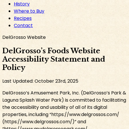
History
Where to Buy
Recipes
Contact
DelGrosso Website​​​​‌ ‍ ​‍​‍‌‍ ‌ ​‍‌‍‍‌‌‍‌ ‌‍‍‌‌‍ ‍​‍​‍​ ‍‍​‍​‍‌ ​ ‌‍​‌‌‍ ‍‌‍‍‌‌ ‌​‌ ‍‌​‍ ‍‌‍‍‌‌‍ ​‍​‍​‍ ​​‍​‍‌‍‍​‌ ​‍‌‍‌‌‌‍‌‍​‍​‍​ ‍‍​‍​‍‌‍‍​‌ ‌​‌ ‌​‌ ​​​ ‍‍​‍ ​‍ ‌‍ ​‌‍​‌​‍ ‌‌‍‌‍‌‍​‌‌‍ ‌‌‍‍‌‌‍‌ ‌‍ ​‌‍‍‌‌‍​‌​‍ ‌‌‍‌​‌‍‌‌‌‍ ​‌‍‌ ‌ ​‍‌‍ ‌ ​ ‌ ​ ‌‍ ​‍ ‍‌ ​ ‌‍​‌‌‍ ‍‌‍‍‌‌ ‌​‌ ‍‌​‍ ‍‌ ​ ‌ ‌​‌ ‌‌‌‍‌​‌‍‍‌‌‍ ​‍ ‌‍‍‌‌‍ ‍‌ ‌​‌‍‌‌‌‍ ‍‌ ‌​​‍ ‌‍‌‌‌‍‌​‌‍‍‌‌ ‌​​‍ ‌‍ ‌‌‍ ‌‍‌​‌‍‌‌​ ‌‌ ​​‌ ​‍‌‍‌‌‌ ​ ‌‍‌‌‌‍ ‍‌ ‌​‌‍​‌‌ ‌​‌‍‍‌‌‍ ‌‍ ‍​ ‍ ‌‍‍‌‌‍‌​​ ‌​ ‌‌​ ​​​ ‌​‌‍‌​‌‍​‍‌‍​‍​ ‌ ‌‍‌‌​‍ ‌​ ​ ‌‍‌​‌‍​ ​ ‌​​‍ ‌​ ‌​​ ‌‌​ ​‌​ ‍‌​‍ ‌‌‍​‍‌‍‌‍​ ‌ ​ ​​​‍ ‌​ ​ ​ ‌‌‌‍‌‍​ ‌‍‌‍​‌​ ​‌‌‍​‌​ ​​​ ​‌‌‍‌‍‌‍​‍‌‍‌‌​ ‍ ‌ ‌​‌ ‍‌‌ ​​‌‍‌‌​ ‌‌ ​​‌‍​‌‌‍‌ ‌‍‌‌​ ‍ ‌ ​​‌‍​‌‌ ‌​‌‍‍​​ ‌‌ ​​‌‍​‌‌‍‌ ‌‍‌‌‌​​‍‌ ‌‌‌‍‍‌‌‍ ​‌‍‌​‌‍‌‌‌ ​‍​‍‌‌​ ‌‌‌​​‍‌‌ ‌‍‍ ‌‍‌‌‌ ‍‌​‍‌‌​ ​ ‌​‌​​‍‌‌​ ​ ‌​‌​​‍‌‌​ ​‍​ ​‍​ ‍‌​ ‌‍​ ‌ ‌‍​‌​ ‌ ​ ​‌​ ​‌‌‍​‌‌‍​‌​ ‍‌​ ​‌​ ​​​‍‌‌​ ​‍​ ​‍​‍‌‌​ ‌‌‌​‌​​‍ ‍‌‍‌‌‌ ‍‌‌‍‌‌‌‍​‍‌ ​‍‌‍ ‌ ‌ ​ ‌‍​‍‌‍​‌‌ ​ ‌‍‌‌‌‌‌‌‌ ​‍‌‍ ​​ ‌‌‍‍​‌ ‌​‌ ‌​‌ ​​​‍‌‌​ ​ ‌​​‌​‍‌‌​ ​‍‌​‌‍​‍‌‌​ ​‍‌​‌‍‌‍ ​‌‍​‌​‍ ‌‌‍‌‍‌‍​‌‌‍ ‌‌‍‍‌‌‍‌ ‌‍ ​‌‍‍‌‌‍​‌​‍ ‌‌‍‌​‌‍‌‌‌‍ ​‌‍‌ ‌ ​‍‌‍ ‌ ​ ‌ ​ ‌‍ ​‍ ‍‌ ​ ‌‍​‌‌‍ ‍‌‍‍‌‌ ‌​‌ ‍‌​‍ ‍‌ ​ ‌ ‌​‌ ‌‌‌‍‌​‌‍‍‌‌‍ ​‍‌‍‌‍‍‌‌‍‌​​ ‌​ ‌‌​ ​​​ ‌​‌‍‌​‌‍​‍‌‍​‍​ ‌ ‌‍‌‌​‍ ‌​ ​ ‌‍‌​‌‍​ ​ ‌​​‍ ‌​ ‌​​ ‌‌​ ​‌​ ‍‌​‍ ‌‌‍​‍‌‍‌‍​ ‌ ​ ​​​‍ ‌​ ​ ​ ‌‌‌‍‌‍​ ‌‍‌‍​‌​ ​‌‌‍​‌​ ​​​ ​‌‌‍‌‍‌‍​‍‌‍‌‌​‍‌‍‌ ‌​‌ ‍‌‌ ​​‌‍‌‌​ ‌‌ ​​‌‍​‌‌‍‌ ‌‍‌‌​‍‌‍‌ ​​‌‍​‌‌ ‌​‌‍‍​​ ‌‌ ​​‌‍​‌‌‍‌ ‌‍‌‌‌​​‍‌ ‌‌‌‍‍‌‌‍ ​‌‍‌​‌‍‌‌‌ ​‍​‍‌‌​ ‌‌‌​​‍‌‌ ‌‍‍ ‌‍‌‌‌ ‍‌​‍‌‌​ ​ ‌​‌​​‍‌‌​ ​ ‌​‌​​‍‌‌​ ​‍​ ​‍​ ‍‌​ ‌‍​ ‌ ‌‍​‌​ ‌ ​ ​‌​ ​‌‌‍​‌‌‍​‌​ ‍‌​ ​‌​ ​​​‍‌‌​ ​‍​ ​‍​‍‌‌​ ‌‌‌​‌​​‍ ‍‌‍‌‌‌ ‍‌‌‍‌‌‌‍​‍‌ ​‍‌‍ ‌ ‌ ​‍‌‍‌ ​​‌‍‌‌‌ ​‍‌ ​ ‌ ​​‌‍‌‌‌‍​ ‌ ‌​‌‍‍‌‌ ‌‍‌‍‌‌​ ‌‌ ​​‌ ‌‌‌‍​‍‌‍ ​‌‍‍‌‌ ​ ‌‍‍​‌‍‌‌‌‍‌​​‍​‍‌ ‌
DelGrosso’s Foods Website
Accessibility Statement and
Policy​​​​‌ ‍ ​‍​‍‌‍ ‌ ​‍‌‍‍‌‌‍‌ ‌‍‍‌‌‍ ‍​‍​‍​ ‍‍​‍​‍‌ ​ ‌‍​‌‌‍ ‍‌‍‍‌‌ ‌​‌ ‍‌​‍ ‍‌‍‍‌‌‍ ​‍​‍​‍ ​​‍​‍‌‍‍​‌ ​‍‌‍‌‌‌‍‌‍​‍​‍​ ‍‍​‍​‍‌‍‍​‌ ‌​‌ ‌​‌ ​​​ ‍‍​‍ ​‍ ‌‍ ​‌‍​‌​‍ ‌‌‍‌‍‌‍​‌‌‍ ‌‌‍‍‌‌‍‌ ‌‍ ​‌‍‍‌‌‍​‌​‍ ‌‌‍‌​‌‍‌‌‌‍ ​‌‍‌ ‌ ​‍‌‍ ‌ ​ ‌ ​ ‌‍ ​‍ ‍‌ ​ ‌‍​‌‌‍ ‍‌‍‍‌‌ ‌​‌ ‍‌​‍ ‍‌ ​ ‌ ‌​‌ ‌‌‌‍‌​‌‍‍‌‌‍ ​‍ ‌‍‍‌‌‍ ‍‌ ‌​‌‍‌‌‌‍ ‍‌ ‌​​‍ ‌‍‌‌‌‍‌​‌‍‍‌‌ ‌​​‍ ‌‍ ‌‌‍ ‌‍‌​‌‍‌‌​ ‌‌ ​​‌ ​‍‌‍‌‌‌ ​ ‌‍‌‌‌‍ ‍‌ ‌​‌‍​‌‌ ‌​‌‍‍‌‌‍ ‌‍ ‍​ ‍ ‌‍‍‌‌‍‌​​ ‌​ ‌‌​ ​​​ ‌​‌‍‌​‌‍​‍‌‍​‍​ ‌ ‌‍‌‌​‍ ‌​ ​ ‌‍‌​‌‍​ ​ ‌​​‍ ‌​ ‌​​ ‌‌​ ​‌​ ‍‌​‍ ‌‌‍​‍‌‍‌‍​ ‌ ​ ​​​‍ ‌​ ​ ​ ‌‌‌‍‌‍​ ‌‍‌‍​‌​ ​‌‌‍​‌​ ​​​ ​‌‌‍‌‍‌‍​‍‌‍‌‌​ ‍ ‌ ‌​‌ ‍‌‌ ​​‌‍‌‌​ ‌‌ ​​‌‍​‌‌‍‌ ‌‍‌‌​ ‍ ‌ ​​‌‍​‌‌ ‌​‌‍‍​​ ‌‌ ​​‌‍​‌‌‍‌ ‌‍‌‌‌​​‍‌ ‌‌‌‍‍‌‌‍ ​‌‍‌​‌‍‌‌‌ ​‍​‍‌‌​ ‌‌‌​​‍‌‌ ‌‍‍ ‌‍‌‌‌ ‍‌​‍‌‌​ ​ ‌​‌​​‍‌‌​ ​ ‌​‌​​‍‌‌​ ​‍​ ​‍​ ‍‌​ ‌‍​ ‌ ‌‍​‌​ ‌ ​ ​‌​ ​‌‌‍​‌‌‍​‌​ ‍‌​ ​‌​ ​​​‍‌‌​ ​‍​ ​‍​‍‌‌​ ‌‌‌​‌​​‍ ‍‌ ‌​‌‍‍‌‌ ‌​‌‍ ​‌‍‌‌​ ‌‍​‍‌‍​‌‌ ​ ‌‍‌‌‌‌‌‌‌ ​‍‌‍ ​​ ‌‌‍‍​‌ ‌​‌ ‌​‌ ​​​‍‌‌​ ​ ‌​​‌​‍‌‌​ ​‍‌​‌‍​‍‌‌​ ​‍‌​‌‍‌‍ ​‌‍​‌​‍ ‌‌‍‌‍‌‍​‌‌‍ ‌‌‍‍‌‌‍‌ ‌‍ ​‌‍‍‌‌‍​‌​‍ ‌‌‍‌​‌‍‌‌‌‍ ​‌‍‌ ‌ ​‍‌‍ ‌ ​ ‌ ​ ‌‍ ​‍ ‍‌ ​ ‌‍​‌‌‍ ‍‌‍‍‌‌ ‌​‌ ‍‌​‍ ‍‌ ​ ‌ ‌​‌ ‌‌‌‍‌​‌‍‍‌‌‍ ​‍‌‍‌‍‍‌‌‍‌​​ ‌​ ‌‌​ ​​​ ‌​‌‍‌​‌‍​‍‌‍​‍​ ‌ ‌‍‌‌​‍ ‌​ ​ ‌‍‌​‌‍​ ​ ‌​​‍ ‌​ ‌​​ ‌‌​ ​‌​ ‍‌​‍ ‌‌‍​‍‌‍‌‍​ ‌ ​ ​​​‍ ‌​ ​ ​ ‌‌‌‍‌‍​ ‌‍‌‍​‌​ ​‌‌‍​‌​ ​​​ ​‌‌‍‌‍‌‍​‍‌‍‌‌​‍‌‍‌ ‌​‌ ‍‌‌ ​​‌‍‌‌​ ‌‌ ​​‌‍​‌‌‍‌ ‌‍‌‌​‍‌‍‌ ​​‌‍​‌‌ ‌​‌‍‍​​ ‌‌ ​​‌‍​‌‌‍‌ ‌‍‌‌‌​​‍‌ ‌‌‌‍‍‌‌‍ ​‌‍‌​‌‍‌‌‌ ​‍​‍‌‌​ ‌‌‌​​‍‌‌ ‌‍‍ ‌‍‌‌‌ ‍‌​‍‌‌​ ​ ‌​‌​​‍‌‌​ ​ ‌​‌​​‍‌‌​ ​‍​ ​‍​ ‍‌​ ‌‍​ ‌ ‌‍​‌​ ‌ ​ ​‌​ ​‌‌‍​‌‌‍​‌​ ‍‌​ ​‌​ ​​​‍‌‌​ ​‍​ ​‍​‍‌‌​ ‌‌‌​‌​​‍ ‍‌ ‌​‌‍‍‌‌ ‌​‌‍ ​‌‍‌‌​‍‌‍‌ ​​‌‍‌‌‌ ​‍‌ ​ ‌ ​​‌‍‌‌‌‍​ ‌ ‌​‌‍‍‌‌ ‌‍‌‍‌‌​ ‌‌ ​​‌ ‌‌‌‍​‍‌‍ ​‌‍‍‌‌ ​ ‌‍‍​‌‍‌‌‌‍‌​​‍​‍‌ ‌
Last Updated: October 23rd, 2025​​​​‌ ‍ ​‍​‍‌‍ ‌ ​‍‌‍‍‌‌‍‌ ‌‍‍‌‌‍ ‍​‍​‍​ ‍‍​‍​‍‌ ​ ‌‍​‌‌‍ ‍‌‍‍‌‌ ‌​‌ ‍‌​‍ ‍‌‍‍‌‌‍ ​‍​‍​‍ ​​‍​‍‌‍‍​‌ ​‍‌‍‌‌‌‍‌‍​‍​‍​ ‍‍​‍​‍‌‍‍​‌ ‌​‌ ‌​‌ ​​​ ‍‍​‍ ​‍ ‌‍ ​‌‍​‌​‍ ‌‌‍‌‍‌‍​‌‌‍ ‌‌‍‍‌‌‍‌ ‌‍ ​‌‍‍‌‌‍​‌​‍ ‌‌‍‌​‌‍‌‌‌‍ ​‌‍‌ ‌ ​‍‌‍ ‌ ​ ‌ ​ ‌‍ ​‍ ‍‌ ​ ‌‍​‌‌‍ ‍‌‍‍‌‌ ‌​‌ ‍‌​‍ ‍‌ ​ ‌ ‌​‌ ‌‌‌‍‌​‌‍‍‌‌‍ ​‍ ‌‍‍‌‌‍ ‍‌ ‌​‌‍‌‌‌‍ ‍‌ ‌​​‍ ‌‍‌‌‌‍‌​‌‍‍‌‌ ‌​​‍ ‌‍ ‌‌‍ ‌‍‌​‌‍‌‌​ ‌‌ ​​‌ ​‍‌‍‌‌‌ ​ ‌‍‌‌‌‍ ‍‌ ‌​‌‍​‌‌ ‌​‌‍‍‌‌‍ ‌‍ ‍​ ‍ ‌‍‍‌‌‍‌​​ ‌​ ‌‌​ ​​​ ‌​‌‍‌​‌‍​‍‌‍​‍​ ‌ ‌‍‌‌​‍ ‌​ ​ ‌‍‌​‌‍​ ​ ‌​​‍ ‌​ ‌​​ ‌‌​ ​‌​ ‍‌​‍ ‌‌‍​‍‌‍‌‍​ ‌ ​ ​​​‍ ‌​ ​ ​ ‌‌‌‍‌‍​ ‌‍‌‍​‌​ ​‌‌‍​‌​ ​​​ ​‌‌‍‌‍‌‍​‍‌‍‌‌​ ‍ ‌ ‌​‌ ‍‌‌ ​​‌‍‌‌​ ‌‌ ​​‌‍​‌‌‍‌ ‌‍‌‌​ ‍ ‌ ​​‌‍​‌‌ ‌​‌‍‍​​ ‌‌ ​​‌‍​‌‌‍‌ ‌‍‌‌‌​​‍‌ ‌‌‌‍‍‌‌‍ ​‌‍‌​‌‍‌‌‌ ​‍​‍‌‌​ ‌‌‌​​‍‌‌ ‌‍‍ ‌‍‌‌‌ ‍‌​‍‌‌​ ​ ‌​‌​​‍‌‌​ ​ ‌​‌​​‍‌‌​ ​‍​ ​‍​ ‍‌​ ‌‍​ ‌ ‌‍​‌​ ‌ ​ ​‌​ ​‌‌‍​‌‌‍​‌​ ‍‌​ ​‌​ ​​​‍‌‌​ ​‍​ ​‍​‍‌‌​ ‌‌‌​‌​​‍ ‍‌‍‍‌‌‍ ‍‌ ‌​‌ ​‍‌‍ ​‍‌‌​ ‌‌‌​​‍‌‌ ‌‍‍ ‌‍‌‌‌ ‍‌​‍‌‌​ ​ ‌​‌​​‍‌‌​ ​ ‌​‌​​‍‌‌​ ​‍​ ​‍​ ​‌​ ‌​​ ‍‌​ ‍‌‌‍​‍​ ​‌​ ​‍‌‍​ ​ ​‌​ ‌ ‌‍‌‍​ ​​​‍‌‌​ ​‍​ ​‍​‍‌‌​ ‌‌‌​‌​​‍ ‍‌‍​ ‌‍‍​‌‍‍‌‌‍ ​‌‍‌​‌ ​‍‌‍‌‌‌‍ ‍​‍‌‌​ ‌‌‌​​‍‌‌ ‌‍‍ ‌‍‌‌‌ ‍‌​‍‌‌​ ​ ‌​‌​​‍‌‌​ ​ ‌​‌​​‍‌‌​ ​‍​ ​‍​ ‌‍​ ‍​​ ​‌​ ‌​​ ‌‌​ ‌‌​ ​​‌‍‌‍​ ​​​ ‌ ‌‍‌‍​ ​‍​‍‌‌​ ​‍​ ​‍​‍‌‌​ ‌‌‌​‌​​‍ ‍‌ ‌​‌‍‌‌‌ ‍​‌ ‌​​ ‌‍​‍‌‍​‌‌ ​ ‌‍‌‌‌‌‌‌‌ ​‍‌‍ ​​ ‌‌‍‍​‌ ‌​‌ ‌​‌ ​​​‍‌‌​ ​ ‌​​‌​‍‌‌​ ​‍‌​‌‍​‍‌‌​ ​‍‌​‌‍‌‍ ​‌‍​‌​‍ ‌‌‍‌‍‌‍​‌‌‍ ‌‌‍‍‌‌‍‌ ‌‍ ​‌‍‍‌‌‍​‌​‍ ‌‌‍‌​‌‍‌‌‌‍ ​‌‍‌ ‌ ​‍‌‍ ‌ ​ ‌ ​ ‌‍ ​‍ ‍‌ ​ ‌‍​‌‌‍ ‍‌‍‍‌‌ ‌​‌ ‍‌​‍ ‍‌ ​ ‌ ‌​‌ ‌‌‌‍‌​‌‍‍‌‌‍ ​‍‌‍‌‍‍‌‌‍‌​​ ‌​ ‌‌​ ​​​ ‌​‌‍‌​‌‍​‍‌‍​‍​ ‌ ‌‍‌‌​‍ ‌​ ​ ‌‍‌​‌‍​ ​ ‌​​‍ ‌​ ‌​​ ‌‌​ ​‌​ ‍‌​‍ ‌‌‍​‍‌‍‌‍​ ‌ ​ ​​​‍ ‌​ ​ ​ ‌‌‌‍‌‍​ ‌‍‌‍​‌​ ​‌‌‍​‌​ ​​​ ​‌‌‍‌‍‌‍​‍‌‍‌‌​‍‌‍‌ ‌​‌ ‍‌‌ ​​‌‍‌‌​ ‌‌ ​​‌‍​‌‌‍‌ ‌‍‌‌​‍‌‍‌ ​​‌‍​‌‌ ‌​‌‍‍​​ ‌‌ ​​‌‍​‌‌‍‌ ‌‍‌‌‌​​‍‌ ‌‌‌‍‍‌‌‍ ​‌‍‌​‌‍‌‌‌ ​‍​‍‌‌​ ‌‌‌​​‍‌‌ ‌‍‍ ‌‍‌‌‌ ‍‌​‍‌‌​ ​ ‌​‌​​‍‌‌​ ​ ‌​‌​​‍‌‌​ ​‍​ ​‍​ ‍‌​ ‌‍​ ‌ ‌‍​‌​ ‌ ​ ​‌​ ​‌‌‍​‌‌‍​‌​ ‍‌​ ​‌​ ​​​‍‌‌​ ​‍​ ​‍​‍‌‌​ ‌‌‌​‌​​‍ ‍‌‍‍‌‌‍ ‍‌ ‌​‌ ​‍‌‍ ​‍‌‌​ ‌‌‌​​‍‌‌ ‌‍‍ ‌‍‌‌‌ ‍‌​‍‌‌​ ​ ‌​‌​​‍‌‌​ ​ ‌​‌​​‍‌‌​ ​‍​ ​‍​ ​‌​ ‌​​ ‍‌​ ‍‌‌‍​‍​ ​‌​ ​‍‌‍​ ​ ​‌​ ‌ ‌‍‌‍​ ​​​‍‌‌​ ​‍​ ​‍​‍‌‌​ ‌‌‌​‌​​‍ ‍‌‍​ ‌‍‍​‌‍‍‌‌‍ ​‌‍‌​‌ ​‍‌‍‌‌‌‍ ‍​‍‌‌​ ‌‌‌​​‍‌‌ ‌‍‍ ‌‍‌‌‌ ‍‌​‍‌‌​ ​ ‌​‌​​‍‌‌​ ​ ‌​‌​​‍‌‌​ ​‍​ ​‍​ ‌‍​ ‍​​ ​‌​ ‌​​ ‌‌​ ‌‌​ ​​‌‍‌‍​ ​​​ ‌ ‌‍‌‍​ ​‍​‍‌‌​ ​‍​ ​‍​‍‌‌​ ‌‌‌​‌​​‍ ‍‌ ‌​‌‍‌‌‌ ‍​‌ ‌​​‍‌‍‌ ​​‌‍‌‌‌ ​‍‌ ​ ‌ ​​‌‍‌‌‌‍​ ‌ ‌​‌‍‍‌‌ ‌‍‌‍‌‌​ ‌‌ ​​‌ ‌‌‌‍​‍‌‍ ​‌‍‍‌‌ ​ ‌‍‍​‌‍‌‌‌‍‌​​‍​‍‌ ‌
DelGrosso’s Amusement Park, Inc. (DelGrosso’s Park &
Laguna Splash Water Park) is committed to facilitating
the accessibility and usability of all of its digital
properties, including “https://www.delgrossos.com/
(https://www.delgrossos.com/)” and
“https://www.mydelgrossopark.com/