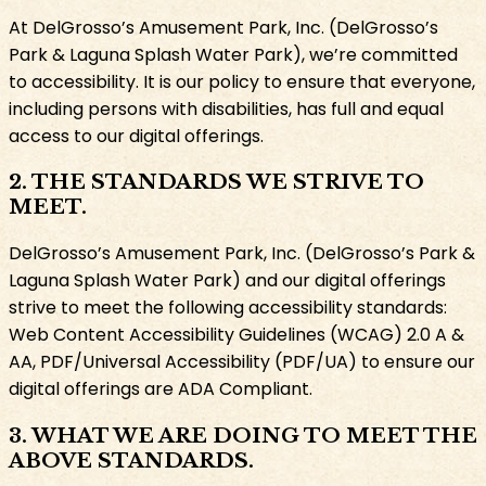
At DelGrosso’s Amusement Park, Inc. (DelGrosso’s
Park & Laguna Splash Water Park), we’re committed
to accessibility. It is our policy to ensure that everyone,
including persons with disabilities, has full and equal
access to our digital offerings.​​​​‌ ‍ ​‍​‍‌‍ ‌ ​‍‌‍‍‌‌‍‌ ‌‍‍‌‌‍ ‍​‍​‍​ ‍‍​‍​‍‌ ​ ‌‍​‌‌‍ ‍‌‍‍‌‌ ‌​‌ ‍‌​‍ ‍‌‍‍‌‌‍ ​‍​‍​‍ ​​‍​‍‌‍‍​‌ ​‍‌‍‌‌‌‍‌‍​‍​‍​ ‍‍​‍​‍‌‍‍​‌ ‌​‌ ‌​‌ ​​​ ‍‍​‍ ​‍ ‌‍ ​‌‍​‌​‍ ‌‌‍‌‍‌‍​‌‌‍ ‌‌‍‍‌‌‍‌ ‌‍ ​‌‍‍‌‌‍​‌​‍ ‌‌‍‌​‌‍‌‌‌‍ ​‌‍‌ ‌ ​‍‌‍ ‌ ​ ‌ ​ ‌‍ ​‍ ‍‌ ​ ‌‍​‌‌‍ ‍‌‍‍‌‌ ‌​‌ ‍‌​‍ ‍‌ ​ ‌ ‌​‌ ‌‌‌‍‌​‌‍‍‌‌‍ ​‍ ‌‍‍‌‌‍ ‍‌ ‌​‌‍‌‌‌‍ ‍‌ ‌​​‍ ‌‍‌‌‌‍‌​‌‍‍‌‌ ‌​​‍ ‌‍ ‌‌‍ ‌‍‌​‌‍‌‌​ ‌‌ ​​‌ ​‍‌‍‌‌‌ ​ ‌‍‌‌‌‍ ‍‌ ‌​‌‍​‌‌ ‌​‌‍‍‌‌‍ ‌‍ ‍​ ‍ ‌‍‍‌‌‍‌​​ ‌​ ‌‌​ ​​​ ‌​‌‍‌​‌‍​‍‌‍​‍​ ‌ ‌‍‌‌​‍ ‌​ ​ ‌‍‌​‌‍​ ​ ‌​​‍ ‌​ ‌​​ ‌‌​ ​‌​ ‍‌​‍ ‌‌‍​‍‌‍‌‍​ ‌ ​ ​​​‍ ‌​ ​ ​ ‌‌‌‍‌‍​ ‌‍‌‍​‌​ ​‌‌‍​‌​ ​​​ ​‌‌‍‌‍‌‍​‍‌‍‌‌​ ‍ ‌ ‌​‌ ‍‌‌ ​​‌‍‌‌​ ‌‌ ​​‌‍​‌‌‍‌ ‌‍‌‌​ ‍ ‌ ​​‌‍​‌‌ ‌​‌‍‍​​ ‌‌ ​​‌‍​‌‌‍‌ ‌‍‌‌‌​​‍‌ ‌‌‌‍‍‌‌‍ ​‌‍‌​‌‍‌‌‌ ​‍​‍‌‌​ ‌‌‌​​‍‌‌ ‌‍‍ ‌‍‌‌‌ ‍‌​‍‌‌​ ​ ‌​‌​​‍‌‌​ ​ ‌​‌​​‍‌‌​ ​‍​ ​‍​ ‍‌​ ‌‍​ ‌ ‌‍​‌​ ‌ ​ ​‌​ ​‌‌‍​‌‌‍​‌​ ‍‌​ ​‌​ ​​​‍‌‌​ ​‍​ ​‍​‍‌‌​ ‌‌‌​‌​​‍ ‍‌‍​‍‌‍ ‌‍‌​‌ ‍‌​‍‌‌​ ‌‌‌​​‍‌‌ ‌‍‍ ‌‍‌‌‌ ‍‌​‍‌‌​ ​ ‌​‌​​‍‌‌​ ​ ‌​‌​​‍‌‌​ ​‍​ ​‍​ ​‌‌‍​‍‌‍​‍‌‍​‌​ ‌​​ ​ ​ ​​‌‍​‌​ ‍​​ ​ ​ ​​​ ‌‌​‍‌‌​ ​‍​ ​‍​‍‌‌​ ‌‌‌​‌​​‍ ‍‌‍​ ‌‍‍​‌‍‍‌‌‍ ​‌‍‌​‌ ​‍‌‍‌‌‌‍ ‍​‍‌‌​ ‌‌‌​​‍‌‌ ‌‍‍ ‌‍‌‌‌ ‍‌​‍‌‌​ ​ ‌​‌​​‍‌‌​ ​ ‌​‌​​‍‌‌​ ​‍​ ​‍​ ‌​​ ‌‍​ ‍​​ ‌‍​ ‌‍‌‍​‌​ ‍​​ ‍​​ ​​​ ‌ ‌‍​‌​ ‍‌​‍‌‌​ ​‍​ ​‍​‍‌‌​ ‌‌‌​‌​​‍ ‍‌ ‌​‌‍‌‌‌ ‍​‌ ‌​​ ‌‍​‍‌‍​‌‌ ​ ‌‍‌‌‌‌‌‌‌ ​‍‌‍ ​​ ‌‌‍‍​‌ ‌​‌ ‌​‌ ​​​‍‌‌​ ​ ‌​​‌​‍‌‌​ ​‍‌​‌‍​‍‌‌​ ​‍‌​‌‍‌‍ ​‌‍​‌​‍ ‌‌‍‌‍‌‍​‌‌‍ ‌‌‍‍‌‌‍‌ ‌‍ ​‌‍‍‌‌‍​‌​‍ ‌‌‍‌​‌‍‌‌‌‍ ​‌‍‌ ‌ ​‍‌‍ ‌ ​ ‌ ​ ‌‍ ​‍ ‍‌ ​ ‌‍​‌‌‍ ‍‌‍‍‌‌ ‌​‌ ‍‌​‍ ‍‌ ​ ‌ ‌​‌ ‌‌‌‍‌​‌‍‍‌‌‍ ​‍‌‍‌‍‍‌‌‍‌​​ ‌​ ‌‌​ ​​​ ‌​‌‍‌​‌‍​‍‌‍​‍​ ‌ ‌‍‌‌​‍ ‌​ ​ ‌‍‌​‌‍​ ​ ‌​​‍ ‌​ ‌​​ ‌‌​ ​‌​ ‍‌​‍ ‌‌‍​‍‌‍‌‍​ ‌ ​ ​​​‍ ‌​ ​ ​ ‌‌‌‍‌‍​ ‌‍‌‍​‌​ ​‌‌‍​‌​ ​​​ ​‌‌‍‌‍‌‍​‍‌‍‌‌​‍‌‍‌ ‌​‌ ‍‌‌ ​​‌‍‌‌​ ‌‌ ​​‌‍​‌‌‍‌ ‌‍‌‌​‍‌‍‌ ​​‌‍​‌‌ ‌​‌‍‍​​ ‌‌ ​​‌‍​‌‌‍‌ ‌‍‌‌‌​​‍‌ ‌‌‌‍‍‌‌‍ ​‌‍‌​‌‍‌‌‌ ​‍​‍‌‌​ ‌‌‌​​‍‌‌ ‌‍‍ ‌‍‌‌‌ ‍‌​‍‌‌​ ​ ‌​‌​​‍‌‌​ ​ ‌​‌​​‍‌‌​ ​‍​ ​‍​ ‍‌​ ‌‍​ ‌ ‌‍​‌​ ‌ ​ ​‌​ ​‌‌‍​‌‌‍​‌​ ‍‌​ ​‌​ ​​​‍‌‌​ ​‍​ ​‍​‍‌‌​ ‌‌‌​‌​​‍ ‍‌‍​‍‌‍ ‌‍‌​‌ ‍‌​‍‌‌​ ‌‌‌​​‍‌‌ ‌‍‍ ‌‍‌‌‌ ‍‌​‍‌‌​ ​ ‌​‌​​‍‌‌​ ​ ‌​‌​​‍‌‌​ ​‍​ ​‍​ ​‌‌‍​‍‌‍​‍‌‍​‌​ ‌​​ ​ ​ ​​‌‍​‌​ ‍​​ ​ ​ ​​​ ‌‌​‍‌‌​ ​‍​ ​‍​‍‌‌​ ‌‌‌​‌​​‍ ‍‌‍​ ‌‍‍​‌‍‍‌‌‍ ​‌‍‌​‌ ​‍‌‍‌‌‌‍ ‍​‍‌‌​ ‌‌‌​​‍‌‌ ‌‍‍ ‌‍‌‌‌ ‍‌​‍‌‌​ ​ ‌​‌​​‍‌‌​ ​ ‌​‌​​‍‌‌​ ​‍​ ​‍​ ‌​​ ‌‍​ ‍​​ ‌‍​ ‌‍‌‍​‌​ ‍​​ ‍​​ ​​​ ‌ ‌‍​‌​ ‍‌​‍‌‌​ ​‍​ ​‍​‍‌‌​ ‌‌‌​‌​​‍ ‍‌ ‌​‌‍‌‌‌ ‍​‌ ‌​​‍‌‍‌ ​​‌‍‌‌‌ ​‍‌ ​ ‌ ​​‌‍‌‌‌‍​ ‌ ‌​‌‍‍‌‌ ‌‍‌‍‌‌​ ‌‌ ​​‌ ‌‌‌‍​‍‌‍ ​‌‍‍‌‌ ​ ‌‍‍​‌‍‌‌‌‍‌​​‍​‍‌ ‌
2. THE STANDARDS WE STRIVE TO
MEET.​​​​‌ ‍ ​‍​‍‌‍ ‌ ​‍‌‍‍‌‌‍‌ ‌‍‍‌‌‍ ‍​‍​‍​ ‍‍​‍​‍‌ ​ ‌‍​‌‌‍ ‍‌‍‍‌‌ ‌​‌ ‍‌​‍ ‍‌‍‍‌‌‍ ​‍​‍​‍ ​​‍​‍‌‍‍​‌ ​‍‌‍‌‌‌‍‌‍​‍​‍​ ‍‍​‍​‍‌‍‍​‌ ‌​‌ ‌​‌ ​​​ ‍‍​‍ ​‍ ‌‍ ​‌‍​‌​‍ ‌‌‍‌‍‌‍​‌‌‍ ‌‌‍‍‌‌‍‌ ‌‍ ​‌‍‍‌‌‍​‌​‍ ‌‌‍‌​‌‍‌‌‌‍ ​‌‍‌ ‌ ​‍‌‍ ‌ ​ ‌ ​ ‌‍ ​‍ ‍‌ ​ ‌‍​‌‌‍ ‍‌‍‍‌‌ ‌​‌ ‍‌​‍ ‍‌ ​ ‌ ‌​‌ ‌‌‌‍‌​‌‍‍‌‌‍ ​‍ ‌‍‍‌‌‍ ‍‌ ‌​‌‍‌‌‌‍ ‍‌ ‌​​‍ ‌‍‌‌‌‍‌​‌‍‍‌‌ ‌​​‍ ‌‍ ‌‌‍ ‌‍‌​‌‍‌‌​ ‌‌ ​​‌ ​‍‌‍‌‌‌ ​ ‌‍‌‌‌‍ ‍‌ ‌​‌‍​‌‌ ‌​‌‍‍‌‌‍ ‌‍ ‍​ ‍ ‌‍‍‌‌‍‌​​ ‌​ ‌‌​ ​​​ ‌​‌‍‌​‌‍​‍‌‍​‍​ ‌ ‌‍‌‌​‍ ‌​ ​ ‌‍‌​‌‍​ ​ ‌​​‍ ‌​ ‌​​ ‌‌​ ​‌​ ‍‌​‍ ‌‌‍​‍‌‍‌‍​ ‌ ​ ​​​‍ ‌​ ​ ​ ‌‌‌‍‌‍​ ‌‍‌‍​‌​ ​‌‌‍​‌​ ​​​ ​‌‌‍‌‍‌‍​‍‌‍‌‌​ ‍ ‌ ‌​‌ ‍‌‌ ​​‌‍‌‌​ ‌‌ ​​‌‍​‌‌‍‌ ‌‍‌‌​ ‍ ‌ ​​‌‍​‌‌ ‌​‌‍‍​​ ‌‌ ​​‌‍​‌‌‍‌ ‌‍‌‌‌​​‍‌ ‌‌‌‍‍‌‌‍ ​‌‍‌​‌‍‌‌‌ ​‍​‍‌‌​ ‌‌‌​​‍‌‌ ‌‍‍ ‌‍‌‌‌ ‍‌​‍‌‌​ ​ ‌​‌​​‍‌‌​ ​ ‌​‌​​‍‌‌​ ​‍​ ​‍​ ‍‌​ ‌‍​ ‌ ‌‍​‌​ ‌ ​ ​‌​ ​‌‌‍​‌‌‍​‌​ ‍‌​ ​‌​ ​​​‍‌‌​ ​‍​ ​‍​‍‌‌​ ‌‌‌​‌​​‍ ‍‌‍​‍‌‍ ‌‍‌​‌ ‍‌​‍‌‌​ ‌‌‌​​‍‌‌ ‌‍‍ ‌‍‌‌‌ ‍‌​‍‌‌​ ​ ‌​‌​​‍‌‌​ ​ ‌​‌​​‍‌‌​ ​‍​ ​‍​ ​​‌‍‌‌‌‍​ ​ ​‍​ ​​​ ‌ ‌‍​‌​ ‌‌​ ​‌‌‍​‌​ ‌‍​ ​ ​‍‌‌​ ​‍​ ​‍​‍‌‌​ ‌‌‌​‌​​‍ ‍‌‍​ ‌‍‍​‌‍‍‌‌‍ ​‌‍‌​‌ ​‍‌‍‌‌‌‍ ‍​‍‌‌​ ‌‌‌​​‍‌‌ ‌‍‍ ‌‍‌‌‌ ‍‌​‍‌‌​ ​ ‌​‌​​‍‌‌​ ​ ‌​‌​​‍‌‌​ ​‍​ ​‍‌‍​‌​ ‌‌‌‍​‍​ ​​​ ‍‌​ ‌ ​ ‌​​ ‌‍‌‍​‌‌‍‌‍‌‍​‍‌‍​‌​‍‌‌​ ​‍​ ​‍​‍‌‌​ ‌‌‌​‌​​‍ ‍‌ ‌​‌‍‌‌‌ ‍​‌ ‌​​ ‌‍​‍‌‍​‌‌ ​ ‌‍‌‌‌‌‌‌‌ ​‍‌‍ ​​ ‌‌‍‍​‌ ‌​‌ ‌​‌ ​​​‍‌‌​ ​ ‌​​‌​‍‌‌​ ​‍‌​‌‍​‍‌‌​ ​‍‌​‌‍‌‍ ​‌‍​‌​‍ ‌‌‍‌‍‌‍​‌‌‍ ‌‌‍‍‌‌‍‌ ‌‍ ​‌‍‍‌‌‍​‌​‍ ‌‌‍‌​‌‍‌‌‌‍ ​‌‍‌ ‌ ​‍‌‍ ‌ ​ ‌ ​ ‌‍ ​‍ ‍‌ ​ ‌‍​‌‌‍ ‍‌‍‍‌‌ ‌​‌ ‍‌​‍ ‍‌ ​ ‌ ‌​‌ ‌‌‌‍‌​‌‍‍‌‌‍ ​‍‌‍‌‍‍‌‌‍‌​​ ‌​ ‌‌​ ​​​ ‌​‌‍‌​‌‍​‍‌‍​‍​ ‌ ‌‍‌‌​‍ ‌​ ​ ‌‍‌​‌‍​ ​ ‌​​‍ ‌​ ‌​​ ‌‌​ ​‌​ ‍‌​‍ ‌‌‍​‍‌‍‌‍​ ‌ ​ ​​​‍ ‌​ ​ ​ ‌‌‌‍‌‍​ ‌‍‌‍​‌​ ​‌‌‍​‌​ ​​​ ​‌‌‍‌‍‌‍​‍‌‍‌‌​‍‌‍‌ ‌​‌ ‍‌‌ ​​‌‍‌‌​ ‌‌ ​​‌‍​‌‌‍‌ ‌‍‌‌​‍‌‍‌ ​​‌‍​‌‌ ‌​‌‍‍​​ ‌‌ ​​‌‍​‌‌‍‌ ‌‍‌‌‌​​‍‌ ‌‌‌‍‍‌‌‍ ​‌‍‌​‌‍‌‌‌ ​‍​‍‌‌​ ‌‌‌​​‍‌‌ ‌‍‍ ‌‍‌‌‌ ‍‌​‍‌‌​ ​ ‌​‌​​‍‌‌​ ​ ‌​‌​​‍‌‌​ ​‍​ ​‍​ ‍‌​ ‌‍​ ‌ ‌‍​‌​ ‌ ​ ​‌​ ​‌‌‍​‌‌‍​‌​ ‍‌​ ​‌​ ​​​‍‌‌​ ​‍​ ​‍​‍‌‌​ ‌‌‌​‌​​‍ ‍‌‍​‍‌‍ ‌‍‌​‌ ‍‌​‍‌‌​ ‌‌‌​​‍‌‌ ‌‍‍ ‌‍‌‌‌ ‍‌​‍‌‌​ ​ ‌​‌​​‍‌‌​ ​ ‌​‌​​‍‌‌​ ​‍​ ​‍​ ​​‌‍‌‌‌‍​ ​ ​‍​ ​​​ ‌ ‌‍​‌​ ‌‌​ ​‌‌‍​‌​ ‌‍​ ​ ​‍‌‌​ ​‍​ ​‍​‍‌‌​ ‌‌‌​‌​​‍ ‍‌‍​ ‌‍‍​‌‍‍‌‌‍ ​‌‍‌​‌ ​‍‌‍‌‌‌‍ ‍​‍‌‌​ ‌‌‌​​‍‌‌ ‌‍‍ ‌‍‌‌‌ ‍‌​‍‌‌​ ​ ‌​‌​​‍‌‌​ ​ ‌​‌​​‍‌‌​ ​‍​ ​‍‌‍​‌​ ‌‌‌‍​‍​ ​​​ ‍‌​ ‌ ​ ‌​​ ‌‍‌‍​‌‌‍‌‍‌‍​‍‌‍​‌​‍‌‌​ ​‍​ ​‍​‍‌‌​ ‌‌‌​‌​​‍ ‍‌ ‌​‌‍‌‌‌ ‍​‌ ‌​​‍‌‍‌ ​​‌‍‌‌‌ ​‍‌ ​ ‌ ​​‌‍‌‌‌‍​ ‌ ‌​‌‍‍‌‌ ‌‍‌‍‌‌​ ‌‌ ​​‌ ‌‌‌‍​‍‌‍ ​‌‍‍‌‌ ​ ‌‍‍​‌‍‌‌‌‍‌​​‍​‍‌ ‌
DelGrosso’s Amusement Park, Inc. (DelGrosso’s Park &
Laguna Splash Water Park) and our digital offerings
strive to meet the following accessibility standards:
Web Content Accessibility Guidelines (WCAG) 2.0 A &
AA, PDF/Universal Accessibility (PDF/UA) to ensure our
digital offerings are ADA Compliant.​​​​‌ ‍ ​‍​‍‌‍ ‌ ​‍‌‍‍‌‌‍‌ ‌‍‍‌‌‍ ‍​‍​‍​ ‍‍​‍​‍‌ ​ ‌‍​‌‌‍ ‍‌‍‍‌‌ ‌​‌ ‍‌​‍ ‍‌‍‍‌‌‍ ​‍​‍​‍ ​​‍​‍‌‍‍​‌ ​‍‌‍‌‌‌‍‌‍​‍​‍​ ‍‍​‍​‍‌‍‍​‌ ‌​‌ ‌​‌ ​​​ ‍‍​‍ ​‍ ‌‍ ​‌‍​‌​‍ ‌‌‍‌‍‌‍​‌‌‍ ‌‌‍‍‌‌‍‌ ‌‍ ​‌‍‍‌‌‍​‌​‍ ‌‌‍‌​‌‍‌‌‌‍ ​‌‍‌ ‌ ​‍‌‍ ‌ ​ ‌ ​ ‌‍ ​‍ ‍‌ ​ ‌‍​‌‌‍ ‍‌‍‍‌‌ ‌​‌ ‍‌​‍ ‍‌ ​ ‌ ‌​‌ ‌‌‌‍‌​‌‍‍‌‌‍ ​‍ ‌‍‍‌‌‍ ‍‌ ‌​‌‍‌‌‌‍ ‍‌ ‌​​‍ ‌‍‌‌‌‍‌​‌‍‍‌‌ ‌​​‍ ‌‍ ‌‌‍ ‌‍‌​‌‍‌‌​ ‌‌ ​​‌ ​‍‌‍‌‌‌ ​ ‌‍‌‌‌‍ ‍‌ ‌​‌‍​‌‌ ‌​‌‍‍‌‌‍ ‌‍ ‍​ ‍ ‌‍‍‌‌‍‌​​ ‌​ ‌‌​ ​​​ ‌​‌‍‌​‌‍​‍‌‍​‍​ ‌ ‌‍‌‌​‍ ‌​ ​ ‌‍‌​‌‍​ ​ ‌​​‍ ‌​ ‌​​ ‌‌​ ​‌​ ‍‌​‍ ‌‌‍​‍‌‍‌‍​ ‌ ​ ​​​‍ ‌​ ​ ​ ‌‌‌‍‌‍​ ‌‍‌‍​‌​ ​‌‌‍​‌​ ​​​ ​‌‌‍‌‍‌‍​‍‌‍‌‌​ ‍ ‌ ‌​‌ ‍‌‌ ​​‌‍‌‌​ ‌‌ ​​‌‍​‌‌‍‌ ‌‍‌‌​ ‍ ‌ ​​‌‍​‌‌ ‌​‌‍‍​​ ‌‌ ​​‌‍​‌‌‍‌ ‌‍‌‌‌​​‍‌ ‌‌‌‍‍‌‌‍ ​‌‍‌​‌‍‌‌‌ ​‍​‍‌‌​ ‌‌‌​​‍‌‌ ‌‍‍ ‌‍‌‌‌ ‍‌​‍‌‌​ ​ ‌​‌​​‍‌‌​ ​ ‌​‌​​‍‌‌​ ​‍​ ​‍​ ‍‌​ ‌‍​ ‌ ‌‍​‌​ ‌ ​ ​‌​ ​‌‌‍​‌‌‍​‌​ ‍‌​ ​‌​ ​​​‍‌‌​ ​‍​ ​‍​‍‌‌​ ‌‌‌​‌​​‍ ‍‌‍​‍‌‍ ‌‍‌​‌ ‍‌​‍‌‌​ ‌‌‌​​‍‌‌ ‌‍‍ ‌‍‌‌‌ ‍‌​‍‌‌​ ​ ‌​‌​​‍‌‌​ ​ ‌​‌​​‍‌‌​ ​‍​ ​‍‌‍​‍​ ‌​​ ‍‌‌‍‌‌‌‍‌‌​ ‌​‌‍​‌​ ​ ​ ​‌‌‍​‌​ ‍​​ ‍‌​‍‌‌​ ​‍​ ​‍​‍‌‌​ ‌‌‌​‌​​‍ ‍‌‍​ ‌‍‍​‌‍‍‌‌‍ ​‌‍‌​‌ ​‍‌‍‌‌‌‍ ‍​‍‌‌​ ‌‌‌​​‍‌‌ ‌‍‍ ‌‍‌‌‌ ‍‌​‍‌‌​ ​ ‌​‌​​‍‌‌​ ​ ‌​‌​​‍‌‌​ ​‍​ ​‍​ ​ ​ ​ ‌‍‌‌​ ​‌‌‍​‌​ ‌ ‌‍​‍​ ​‌​ ​ ‌‍​ ​ ‌​​ ‌‍​‍‌‌​ ​‍​ ​‍​‍‌‌​ ‌‌‌​‌​​‍ ‍‌ ‌​‌‍‌‌‌ ‍​‌ ‌​​ ‌‍​‍‌‍​‌‌ ​ ‌‍‌‌‌‌‌‌‌ ​‍‌‍ ​​ ‌‌‍‍​‌ ‌​‌ ‌​‌ ​​​‍‌‌​ ​ ‌​​‌​‍‌‌​ ​‍‌​‌‍​‍‌‌​ ​‍‌​‌‍‌‍ ​‌‍​‌​‍ ‌‌‍‌‍‌‍​‌‌‍ ‌‌‍‍‌‌‍‌ ‌‍ ​‌‍‍‌‌‍​‌​‍ ‌‌‍‌​‌‍‌‌‌‍ ​‌‍‌ ‌ ​‍‌‍ ‌ ​ ‌ ​ ‌‍ ​‍ ‍‌ ​ ‌‍​‌‌‍ ‍‌‍‍‌‌ ‌​‌ ‍‌​‍ ‍‌ ​ ‌ ‌​‌ ‌‌‌‍‌​‌‍‍‌‌‍ ​‍‌‍‌‍‍‌‌‍‌​​ ‌​ ‌‌​ ​​​ ‌​‌‍‌​‌‍​‍‌‍​‍​ ‌ ‌‍‌‌​‍ ‌​ ​ ‌‍‌​‌‍​ ​ ‌​​‍ ‌​ ‌​​ ‌‌​ ​‌​ ‍‌​‍ ‌‌‍​‍‌‍‌‍​ ‌ ​ ​​​‍ ‌​ ​ ​ ‌‌‌‍‌‍​ ‌‍‌‍​‌​ ​‌‌‍​‌​ ​​​ ​‌‌‍‌‍‌‍​‍‌‍‌‌​‍‌‍‌ ‌​‌ ‍‌‌ ​​‌‍‌‌​ ‌‌ ​​‌‍​‌‌‍‌ ‌‍‌‌​‍‌‍‌ ​​‌‍​‌‌ ‌​‌‍‍​​ ‌‌ ​​‌‍​‌‌‍‌ ‌‍‌‌‌​​‍‌ ‌‌‌‍‍‌‌‍ ​‌‍‌​‌‍‌‌‌ ​‍​‍‌‌​ ‌‌‌​​‍‌‌ ‌‍‍ ‌‍‌‌‌ ‍‌​‍‌‌​ ​ ‌​‌​​‍‌‌​ ​ ‌​‌​​‍‌‌​ ​‍​ ​‍​ ‍‌​ ‌‍​ ‌ ‌‍​‌​ ‌ ​ ​‌​ ​‌‌‍​‌‌‍​‌​ ‍‌​ ​‌​ ​​​‍‌‌​ ​‍​ ​‍​‍‌‌​ ‌‌‌​‌​​‍ ‍‌‍​‍‌‍ ‌‍‌​‌ ‍‌​‍‌‌​ ‌‌‌​​‍‌‌ ‌‍‍ ‌‍‌‌‌ ‍‌​‍‌‌​ ​ ‌​‌​​‍‌‌​ ​ ‌​‌​​‍‌‌​ ​‍​ ​‍‌‍​‍​ ‌​​ ‍‌‌‍‌‌‌‍‌‌​ ‌​‌‍​‌​ ​ ​ ​‌‌‍​‌​ ‍​​ ‍‌​‍‌‌​ ​‍​ ​‍​‍‌‌​ ‌‌‌​‌​​‍ ‍‌‍​ ‌‍‍​‌‍‍‌‌‍ ​‌‍‌​‌ ​‍‌‍‌‌‌‍ ‍​‍‌‌​ ‌‌‌​​‍‌‌ ‌‍‍ ‌‍‌‌‌ ‍‌​‍‌‌​ ​ ‌​‌​​‍‌‌​ ​ ‌​‌​​‍‌‌​ ​‍​ ​‍​ ​ ​ ​ ‌‍‌‌​ ​‌‌‍​‌​ ‌ ‌‍​‍​ ​‌​ ​ ‌‍​ ​ ‌​​ ‌‍​‍‌‌​ ​‍​ ​‍​‍‌‌​ ‌‌‌​‌​​‍ ‍‌ ‌​‌‍‌‌‌ ‍​‌ ‌​​‍‌‍‌ ​​‌‍‌‌‌ ​‍‌ ​ ‌ ​​‌‍‌‌‌‍​ ‌ ‌​‌‍‍‌‌ ‌‍‌‍‌‌​ ‌‌ ​​‌ ‌‌‌‍​‍‌‍ ​‌‍‍‌‌ ​ ‌‍‍​‌‍‌‌‌‍‌​​‍​‍‌ ‌
3. WHAT WE ARE DOING TO MEET THE
ABOVE STANDARDS.​​​​‌ ‍ ​‍​‍‌‍ ‌ ​‍‌‍‍‌‌‍‌ ‌‍‍‌‌‍ ‍​‍​‍​ ‍‍​‍​‍‌ ​ ‌‍​‌‌‍ ‍‌‍‍‌‌ ‌​‌ ‍‌​‍ ‍‌‍‍‌‌‍ ​‍​‍​‍ ​​‍​‍‌‍‍​‌ ​‍‌‍‌‌‌‍‌‍​‍​‍​ ‍‍​‍​‍‌‍‍​‌ ‌​‌ ‌​‌ ​​​ ‍‍​‍ ​‍ ‌‍ ​‌‍​‌​‍ ‌‌‍‌‍‌‍​‌‌‍ ‌‌‍‍‌‌‍‌ ‌‍ ​‌‍‍‌‌‍​‌​‍ ‌‌‍‌​‌‍‌‌‌‍ ​‌‍‌ ‌ ​‍‌‍ ‌ ​ ‌ ​ ‌‍ ​‍ ‍‌ ​ ‌‍​‌‌‍ ‍‌‍‍‌‌ ‌​‌ ‍‌​‍ ‍‌ ​ ‌ ‌​‌ ‌‌‌‍‌​‌‍‍‌‌‍ ​‍ ‌‍‍‌‌‍ ‍‌ ‌​‌‍‌‌‌‍ ‍‌ ‌​​‍ ‌‍‌‌‌‍‌​‌‍‍‌‌ ‌​​‍ ‌‍ ‌‌‍ ‌‍‌​‌‍‌‌​ ‌‌ ​​‌ ​‍‌‍‌‌‌ ​ ‌‍‌‌‌‍ ‍‌ ‌​‌‍​‌‌ ‌​‌‍‍‌‌‍ ‌‍ ‍​ ‍ ‌‍‍‌‌‍‌​​ ‌​ ‌‌​ ​​​ ‌​‌‍‌​‌‍​‍‌‍​‍​ ‌ ‌‍‌‌​‍ ‌​ ​ ‌‍‌​‌‍​ ​ ‌​​‍ ‌​ ‌​​ ‌‌​ ​‌​ ‍‌​‍ ‌‌‍​‍‌‍‌‍​ ‌ ​ ​​​‍ ‌​ ​ ​ ‌‌‌‍‌‍​ ‌‍‌‍​‌​ ​‌‌‍​‌​ ​​​ ​‌‌‍‌‍‌‍​‍‌‍‌‌​ ‍ ‌ ‌​‌ ‍‌‌ ​​‌‍‌‌​ ‌‌ ​​‌‍​‌‌‍‌ ‌‍‌‌​ ‍ ‌ ​​‌‍​‌‌ ‌​‌‍‍​​ ‌‌ ​​‌‍​‌‌‍‌ ‌‍‌‌‌​​‍‌ ‌‌‌‍‍‌‌‍ ​‌‍‌​‌‍‌‌‌ ​‍​‍‌‌​ ‌‌‌​​‍‌‌ ‌‍‍ ‌‍‌‌‌ ‍‌​‍‌‌​ ​ ‌​‌​​‍‌‌​ ​ ‌​‌​​‍‌‌​ ​‍​ ​‍​ ‍‌​ ‌‍​ ‌ ‌‍​‌​ ‌ ​ ​‌​ ​‌‌‍​‌‌‍​‌​ ‍‌​ ​‌​ ​​​‍‌‌​ ​‍​ ​‍​‍‌‌​ ‌‌‌​‌​​‍ ‍‌‍​‍‌‍ ‌‍‌​‌ ‍‌​‍‌‌​ ‌‌‌​​‍‌‌ ‌‍‍ ‌‍‌‌‌ ‍‌​‍‌‌​ ​ ‌​‌​​‍‌‌​ ​ ‌​‌​​‍‌‌​ ​‍​ ​‍‌‍‌‌‌‍​‍‌‍​ ​ ‌​​ ‍​​ ​​​ ​‍‌‍‌​​ ​​​ ‌ ​ ‌ ​ ‌‌​‍‌‌​ ​‍​ ​‍​‍‌‌​ ‌‌‌​‌​​‍ ‍‌‍​ ‌‍‍​‌‍‍‌‌‍ ​‌‍‌​‌ ​‍‌‍‌‌‌‍ ‍​‍‌‌​ ‌‌‌​​‍‌‌ ‌‍‍ ‌‍‌‌‌ ‍‌​‍‌‌​ ​ ‌​‌​​‍‌‌​ ​ ‌​‌​​‍‌‌​ ​‍​ ​‍‌‍‌​​ ‍‌​ ‌ ​ ‍‌​ ​​‌‍‌​​ ‍‌​ ‌ ‌‍​‍​ ‍‌‌‍‌‍​ ‍​​‍‌‌​ ​‍​ ​‍​‍‌‌​ ‌‌‌​‌​​‍ ‍‌ ‌​‌‍‌‌‌ ‍​‌ ‌​​ ‌‍​‍‌‍​‌‌ ​ ‌‍‌‌‌‌‌‌‌ ​‍‌‍ ​​ ‌‌‍‍​‌ ‌​‌ ‌​‌ ​​​‍‌‌​ ​ ‌​​‌​‍‌‌​ ​‍‌​‌‍​‍‌‌​ ​‍‌​‌‍‌‍ ​‌‍​‌​‍ ‌‌‍‌‍‌‍​‌‌‍ ‌‌‍‍‌‌‍‌ ‌‍ ​‌‍‍‌‌‍​‌​‍ ‌‌‍‌​‌‍‌‌‌‍ ​‌‍‌ ‌ ​‍‌‍ ‌ ​ ‌ ​ ‌‍ ​‍ ‍‌ ​ ‌‍​‌‌‍ ‍‌‍‍‌‌ ‌​‌ ‍‌​‍ ‍‌ ​ ‌ ‌​‌ ‌‌‌‍‌​‌‍‍‌‌‍ ​‍‌‍‌‍‍‌‌‍‌​​ ‌​ ‌‌​ ​​​ ‌​‌‍‌​‌‍​‍‌‍​‍​ ‌ ‌‍‌‌​‍ ‌​ ​ ‌‍‌​‌‍​ ​ ‌​​‍ ‌​ ‌​​ ‌‌​ ​‌​ ‍‌​‍ ‌‌‍​‍‌‍‌‍​ ‌ ​ ​​​‍ ‌​ ​ ​ ‌‌‌‍‌‍​ ‌‍‌‍​‌​ ​‌‌‍​‌​ ​​​ ​‌‌‍‌‍‌‍​‍‌‍‌‌​‍‌‍‌ ‌​‌ ‍‌‌ ​​‌‍‌‌​ ‌‌ ​​‌‍​‌‌‍‌ ‌‍‌‌​‍‌‍‌ ​​‌‍​‌‌ ‌​‌‍‍​​ ‌‌ ​​‌‍​‌‌‍‌ ‌‍‌‌‌​​‍‌ ‌‌‌‍‍‌‌‍ ​‌‍‌​‌‍‌‌‌ ​‍​‍‌‌​ ‌‌‌​​‍‌‌ ‌‍‍ ‌‍‌‌‌ ‍‌​‍‌‌​ ​ ‌​‌​​‍‌‌​ ​ ‌​‌​​‍‌‌​ ​‍​ ​‍​ ‍‌​ ‌‍​ ‌ ‌‍​‌​ ‌ ​ ​‌​ ​‌‌‍​‌‌‍​‌​ ‍‌​ ​‌​ ​​​‍‌‌​ ​‍​ ​‍​‍‌‌​ ‌‌‌​‌​​‍ ‍‌‍​‍‌‍ ‌‍‌​‌ ‍‌​‍‌‌​ ‌‌‌​​‍‌‌ ‌‍‍ ‌‍‌‌‌ ‍‌​‍‌‌​ ​ ‌​‌​​‍‌‌​ ​ ‌​‌​​‍‌‌​ ​‍​ ​‍‌‍‌‌‌‍​‍‌‍​ ​ ‌​​ ‍​​ ​​​ ​‍‌‍‌​​ ​​​ ‌ ​ ‌ ​ ‌‌​‍‌‌​ ​‍​ ​‍​‍‌‌​ ‌‌‌​‌​​‍ ‍‌‍​ ‌‍‍​‌‍‍‌‌‍ ​‌‍‌​‌ ​‍‌‍‌‌‌‍ ‍​‍‌‌​ ‌‌‌​​‍‌‌ ‌‍‍ ‌‍‌‌‌ ‍‌​‍‌‌​ ​ ‌​‌​​‍‌‌​ ​ ‌​‌​​‍‌‌​ ​‍​ ​‍‌‍‌​​ ‍‌​ ‌ ​ ‍‌​ ​​‌‍‌​​ ‍‌​ ‌ ‌‍​‍​ ‍‌‌‍‌‍​ ‍​​‍‌‌​ ​‍​ ​‍​‍‌‌​ ‌‌‌​‌​​‍ ‍‌ ‌​‌‍‌‌‌ ‍​‌ ‌​​‍‌‍‌ ​​‌‍‌‌‌ ​‍‌ ​ ‌ ​​‌‍‌‌‌‍​ ‌ ‌​‌‍‍‌‌ ‌‍‌‍‌‌​ ‌‌ ​​‌ ‌‌‌‍​‍‌‍ ​‌‍‍‌‌ ​ ‌‍‍​‌‍‌‌‌‍‌​​‍​‍‌ ‌