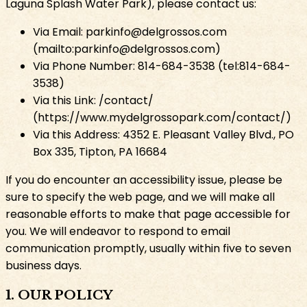
Laguna Splash Water Park), please contact us:​​​​‌ ‍ ​‍​‍‌‍ ‌ ​‍‌‍‍‌‌‍‌ ‌‍‍‌‌‍ ‍​‍​‍​ ‍‍​‍​‍‌ ​ ‌‍​‌‌‍ ‍‌‍‍‌‌ ‌​‌ ‍‌​‍ ‍‌‍‍‌‌‍ ​‍​‍​‍ ​​‍​‍‌‍‍​‌ ​‍‌‍‌‌‌‍‌‍​‍​‍​ ‍‍​‍​‍‌‍‍​‌ ‌​‌ ‌​‌ ​​​ ‍‍​‍ ​‍ ‌‍ ​‌‍​‌​‍ ‌‌‍‌‍‌‍​‌‌‍ ‌‌‍‍‌‌‍‌ ‌‍ ​‌‍‍‌‌‍​‌​‍ ‌‌‍‌​‌‍‌‌‌‍ ​‌‍‌ ‌ ​‍‌‍ ‌ ​ ‌ ​ ‌‍ ​‍ ‍‌ ​ ‌‍​‌‌‍ ‍‌‍‍‌‌ ‌​‌ ‍‌​‍ ‍‌ ​ ‌ ‌​‌ ‌‌‌‍‌​‌‍‍‌‌‍ ​‍ ‌‍‍‌‌‍ ‍‌ ‌​‌‍‌‌‌‍ ‍‌ ‌​​‍ ‌‍‌‌‌‍‌​‌‍‍‌‌ ‌​​‍ ‌‍ ‌‌‍ ‌‍‌​‌‍‌‌​ ‌‌ ​​‌ ​‍‌‍‌‌‌ ​ ‌‍‌‌‌‍ ‍‌ ‌​‌‍​‌‌ ‌​‌‍‍‌‌‍ ‌‍ ‍​ ‍ ‌‍‍‌‌‍‌​​ ‌​ ‌‌​ ​​​ ‌​‌‍‌​‌‍​‍‌‍​‍​ ‌ ‌‍‌‌​‍ ‌​ ​ ‌‍‌​‌‍​ ​ ‌​​‍ ‌​ ‌​​ ‌‌​ ​‌​ ‍‌​‍ ‌‌‍​‍‌‍‌‍​ ‌ ​ ​​​‍ ‌​ ​ ​ ‌‌‌‍‌‍​ ‌‍‌‍​‌​ ​‌‌‍​‌​ ​​​ ​‌‌‍‌‍‌‍​‍‌‍‌‌​ ‍ ‌ ‌​‌ ‍‌‌ ​​‌‍‌‌​ ‌‌ ​​‌‍​‌‌‍‌ ‌‍‌‌​ ‍ ‌ ​​‌‍​‌‌ ‌​‌‍‍​​ ‌‌ ​​‌‍​‌‌‍‌ ‌‍‌‌‌​​‍‌ ‌‌‌‍‍‌‌‍ ​‌‍‌​‌‍‌‌‌ ​‍​‍‌‌​ ‌‌‌​​‍‌‌ ‌‍‍ ‌‍‌‌‌ ‍‌​‍‌‌​ ​ ‌​‌​​‍‌‌​ ​ ‌​‌​​‍‌‌​ ​‍​ ​‍​ ‍‌​ ‌‍​ ‌ ‌‍​‌​ ‌ ​ ​‌​ ​‌‌‍​‌‌‍​‌​ ‍‌​ ​‌​ ​​​‍‌‌​ ​‍​ ​‍​‍‌‌​ ‌‌‌​‌​​‍ ‍‌‍‍‌‌‍ ‍‌ ‌​‌ ​‍‌‍ ​‍‌‌​ ‌‌‌​​‍‌‌ ‌‍‍ ‌‍‌‌‌ ‍‌​‍‌‌​ ​ ‌​‌​​‍‌‌​ ​ ‌​‌​​‍‌‌​ ​‍​ ​‍‌‍​‌‌‍​‌‌‍‌‌‌‍‌‍‌‍​ ‌‍​‌‌‍‌​‌‍​‌​ ‍‌‌‍​‌​ ​ ‌‍‌‍​‍‌‌​ ​‍​ ​‍​‍‌‌​ ‌‌‌​‌​​‍ ‍‌‍​ ‌‍‍​‌‍‍‌‌‍ ​‌‍‌​‌ ​‍‌‍‌‌‌‍ ‍​‍‌‌​ ‌‌‌​​‍‌‌ ‌‍‍ ‌‍‌‌‌ ‍‌​‍‌‌​ ​ ‌​‌​​‍‌‌​ ​ ‌​‌​​‍‌‌​ ​‍​ ​‍‌‍​‌​ ​ ​ ‍​‌‍​ ​ ‌ ‌‍‌​‌‍‌​​ ​ ​ ​‍​ ‌​​ ‌‍​ ‌​​‍‌‌​ ​‍​ ​‍​‍‌‌​ ‌‌‌​‌​​‍ ‍‌ ‌​‌‍‌‌‌ ‍​‌ ‌​​ ‌‍​‍‌‍​‌‌ ​ ‌‍‌‌‌‌‌‌‌ ​‍‌‍ ​​ ‌‌‍‍​‌ ‌​‌ ‌​‌ ​​​‍‌‌​ ​ ‌​​‌​‍‌‌​ ​‍‌​‌‍​‍‌‌​ ​‍‌​‌‍‌‍ ​‌‍​‌​‍ ‌‌‍‌‍‌‍​‌‌‍ ‌‌‍‍‌‌‍‌ ‌‍ ​‌‍‍‌‌‍​‌​‍ ‌‌‍‌​‌‍‌‌‌‍ ​‌‍‌ ‌ ​‍‌‍ ‌ ​ ‌ ​ ‌‍ ​‍ ‍‌ ​ ‌‍​‌‌‍ ‍‌‍‍‌‌ ‌​‌ ‍‌​‍ ‍‌ ​ ‌ ‌​‌ ‌‌‌‍‌​‌‍‍‌‌‍ ​‍‌‍‌‍‍‌‌‍‌​​ ‌​ ‌‌​ ​​​ ‌​‌‍‌​‌‍​‍‌‍​‍​ ‌ ‌‍‌‌​‍ ‌​ ​ ‌‍‌​‌‍​ ​ ‌​​‍ ‌​ ‌​​ ‌‌​ ​‌​ ‍‌​‍ ‌‌‍​‍‌‍‌‍​ ‌ ​ ​​​‍ ‌​ ​ ​ ‌‌‌‍‌‍​ ‌‍‌‍​‌​ ​‌‌‍​‌​ ​​​ ​‌‌‍‌‍‌‍​‍‌‍‌‌​‍‌‍‌ ‌​‌ ‍‌‌ ​​‌‍‌‌​ ‌‌ ​​‌‍​‌‌‍‌ ‌‍‌‌​‍‌‍‌ ​​‌‍​‌‌ ‌​‌‍‍​​ ‌‌ ​​‌‍​‌‌‍‌ ‌‍‌‌‌​​‍‌ ‌‌‌‍‍‌‌‍ ​‌‍‌​‌‍‌‌‌ ​‍​‍‌‌​ ‌‌‌​​‍‌‌ ‌‍‍ ‌‍‌‌‌ ‍‌​‍‌‌​ ​ ‌​‌​​‍‌‌​ ​ ‌​‌​​‍‌‌​ ​‍​ ​‍​ ‍‌​ ‌‍​ ‌ ‌‍​‌​ ‌ ​ ​‌​ ​‌‌‍​‌‌‍​‌​ ‍‌​ ​‌​ ​​​‍‌‌​ ​‍​ ​‍​‍‌‌​ ‌‌‌​‌​​‍ ‍‌‍‍‌‌‍ ‍‌ ‌​‌ ​‍‌‍ ​‍‌‌​ ‌‌‌​​‍‌‌ ‌‍‍ ‌‍‌‌‌ ‍‌​‍‌‌​ ​ ‌​‌​​‍‌‌​ ​ ‌​‌​​‍‌‌​ ​‍​ ​‍‌‍​‌‌‍​‌‌‍‌‌‌‍‌‍‌‍​ ‌‍​‌‌‍‌​‌‍​‌​ ‍‌‌‍​‌​ ​ ‌‍‌‍​‍‌‌​ ​‍​ ​‍​‍‌‌​ ‌‌‌​‌​​‍ ‍‌‍​ ‌‍‍​‌‍‍‌‌‍ ​‌‍‌​‌ ​‍‌‍‌‌‌‍ ‍​‍‌‌​ ‌‌‌​​‍‌‌ ‌‍‍ ‌‍‌‌‌ ‍‌​‍‌‌​ ​ ‌​‌​​‍‌‌​ ​ ‌​‌​​‍‌‌​ ​‍​ ​‍‌‍​‌​ ​ ​ ‍​‌‍​ ​ ‌ ‌‍‌​‌‍‌​​ ​ ​ ​‍​ ‌​​ ‌‍​ ‌​​‍‌‌​ ​‍​ ​‍​‍‌‌​ ‌‌‌​‌​​‍ ‍‌ ‌​‌‍‌‌‌ ‍​‌ ‌​​‍‌‍‌ ​​‌‍‌‌‌ ​‍‌ ​ ‌ ​​‌‍‌‌‌‍​ ‌ ‌​‌‍‍‌‌ ‌‍‌‍‌‌​ ‌‌ ​​‌ ‌‌‌‍​‍‌‍ ​‌‍‍‌‌ ​ ‌‍‍​‌‍‌‌‌‍‌​​‍​‍‌ ‌
Via Email: parkinfo@delgrossos.com
(mailto:parkinfo@delgrossos.com)​​​​‌ ‍ ​‍​‍‌‍ ‌ ​‍‌‍‍‌‌‍‌ ‌‍‍‌‌‍ ‍​‍​‍​ ‍‍​‍​‍‌ ​ ‌‍​‌‌‍ ‍‌‍‍‌‌ ‌​‌ ‍‌​‍ ‍‌‍‍‌‌‍ ​‍​‍​‍ ​​‍​‍‌‍‍​‌ ​‍‌‍‌‌‌‍‌‍​‍​‍​ ‍‍​‍​‍‌‍‍​‌ ‌​‌ ‌​‌ ​​​ ‍‍​‍ ​‍ ‌‍ ​‌‍​‌​‍ ‌‌‍‌‍‌‍​‌‌‍ ‌‌‍‍‌‌‍‌ ‌‍ ​‌‍‍‌‌‍​‌​‍ ‌‌‍‌​‌‍‌‌‌‍ ​‌‍‌ ‌ ​‍‌‍ ‌ ​ ‌ ​ ‌‍ ​‍ ‍‌ ​ ‌‍​‌‌‍ ‍‌‍‍‌‌ ‌​‌ ‍‌​‍ ‍‌ ​ ‌ ‌​‌ ‌‌‌‍‌​‌‍‍‌‌‍ ​‍ ‌‍‍‌‌‍ ‍‌ ‌​‌‍‌‌‌‍ ‍‌ ‌​​‍ ‌‍‌‌‌‍‌​‌‍‍‌‌ ‌​​‍ ‌‍ ‌‌‍ ‌‍‌​‌‍‌‌​ ‌‌ ​​‌ ​‍‌‍‌‌‌ ​ ‌‍‌‌‌‍ ‍‌ ‌​‌‍​‌‌ ‌​‌‍‍‌‌‍ ‌‍ ‍​ ‍ ‌‍‍‌‌‍‌​​ ‌​ ‌‌​ ​​​ ‌​‌‍‌​‌‍​‍‌‍​‍​ ‌ ‌‍‌‌​‍ ‌​ ​ ‌‍‌​‌‍​ ​ ‌​​‍ ‌​ ‌​​ ‌‌​ ​‌​ ‍‌​‍ ‌‌‍​‍‌‍‌‍​ ‌ ​ ​​​‍ ‌​ ​ ​ ‌‌‌‍‌‍​ ‌‍‌‍​‌​ ​‌‌‍​‌​ ​​​ ​‌‌‍‌‍‌‍​‍‌‍‌‌​ ‍ ‌ ‌​‌ ‍‌‌ ​​‌‍‌‌​ ‌‌ ​​‌‍​‌‌‍‌ ‌‍‌‌​ ‍ ‌ ​​‌‍​‌‌ ‌​‌‍‍​​ ‌‌ ​​‌‍​‌‌‍‌ ‌‍‌‌‌​​‍‌ ‌‌‌‍‍‌‌‍ ​‌‍‌​‌‍‌‌‌ ​‍​‍‌‌​ ‌‌‌​​‍‌‌ ‌‍‍ ‌‍‌‌‌ ‍‌​‍‌‌​ ​ ‌​‌​​‍‌‌​ ​ ‌​‌​​‍‌‌​ ​‍​ ​‍​ ‍‌​ ‌‍​ ‌ ‌‍​‌​ ‌ ​ ​‌​ ​‌‌‍​‌‌‍​‌​ ‍‌​ ​‌​ ​​​‍‌‌​ ​‍​ ​‍​‍‌‌​ ‌‌‌​‌​​‍ ‍‌‍‍‌‌‍ ‍‌ ‌​‌ ​‍‌‍ ​‍‌‌​ ‌‌‌​​‍‌‌ ‌‍‍ ‌‍‌‌‌ ‍‌​‍‌‌​ ​ ‌​‌​​‍‌‌​ ​ ‌​‌​​‍‌‌​ ​‍​ ​‍‌‍​‍‌‍​ ‌‍​ ‌‍‌​‌‍​‍‌‍​‌​ ​‍​ ‌​​ ​​​ ‌‌​ ‍‌​ ​‌​‍‌‌​ ​‍​ ​‍​‍‌‌​ ‌‌‌​‌​​‍ ‍‌‍​ ‌‍‍​‌‍‍‌‌‍ ​‌‍‌​‌ ​‍‌‍‌‌‌‍ ‍​‍‌‌​ ‌‌‌​​‍‌‌ ‌‍‍ ‌‍‌‌‌ ‍‌​‍‌‌​ ​ ‌​‌​​‍‌‌​ ​ ‌​‌​​‍‌‌​ ​‍​ ​‍​ ​‌​ ​​​ ‍​‌‍​‍‌‍‌‍​ ‍‌​ ​‌​ ‍​​ ‌‌​ ‌‍​ ​‍​ ‌‍​‍‌‌​ ​‍​ ​‍​‍‌‌​ ‌‌‌​‌​​‍ ‍‌ ‌​‌‍‌‌‌ ‍​‌ ‌​​ ‌‍​‍‌‍​‌‌ ​ ‌‍‌‌‌‌‌‌‌ ​‍‌‍ ​​ ‌‌‍‍​‌ ‌​‌ ‌​‌ ​​​‍‌‌​ ​ ‌​​‌​‍‌‌​ ​‍‌​‌‍​‍‌‌​ ​‍‌​‌‍‌‍ ​‌‍​‌​‍ ‌‌‍‌‍‌‍​‌‌‍ ‌‌‍‍‌‌‍‌ ‌‍ ​‌‍‍‌‌‍​‌​‍ ‌‌‍‌​‌‍‌‌‌‍ ​‌‍‌ ‌ ​‍‌‍ ‌ ​ ‌ ​ ‌‍ ​‍ ‍‌ ​ ‌‍​‌‌‍ ‍‌‍‍‌‌ ‌​‌ ‍‌​‍ ‍‌ ​ ‌ ‌​‌ ‌‌‌‍‌​‌‍‍‌‌‍ ​‍‌‍‌‍‍‌‌‍‌​​ ‌​ ‌‌​ ​​​ ‌​‌‍‌​‌‍​‍‌‍​‍​ ‌ ‌‍‌‌​‍ ‌​ ​ ‌‍‌​‌‍​ ​ ‌​​‍ ‌​ ‌​​ ‌‌​ ​‌​ ‍‌​‍ ‌‌‍​‍‌‍‌‍​ ‌ ​ ​​​‍ ‌​ ​ ​ ‌‌‌‍‌‍​ ‌‍‌‍​‌​ ​‌‌‍​‌​ ​​​ ​‌‌‍‌‍‌‍​‍‌‍‌‌​‍‌‍‌ ‌​‌ ‍‌‌ ​​‌‍‌‌​ ‌‌ ​​‌‍​‌‌‍‌ ‌‍‌‌​‍‌‍‌ ​​‌‍​‌‌ ‌​‌‍‍​​ ‌‌ ​​‌‍​‌‌‍‌ ‌‍‌‌‌​​‍‌ ‌‌‌‍‍‌‌‍ ​‌‍‌​‌‍‌‌‌ ​‍​‍‌‌​ ‌‌‌​​‍‌‌ ‌‍‍ ‌‍‌‌‌ ‍‌​‍‌‌​ ​ ‌​‌​​‍‌‌​ ​ ‌​‌​​‍‌‌​ ​‍​ ​‍​ ‍‌​ ‌‍​ ‌ ‌‍​‌​ ‌ ​ ​‌​ ​‌‌‍​‌‌‍​‌​ ‍‌​ ​‌​ ​​​‍‌‌​ ​‍​ ​‍​‍‌‌​ ‌‌‌​‌​​‍ ‍‌‍‍‌‌‍ ‍‌ ‌​‌ ​‍‌‍ ​‍‌‌​ ‌‌‌​​‍‌‌ ‌‍‍ ‌‍‌‌‌ ‍‌​‍‌‌​ ​ ‌​‌​​‍‌‌​ ​ ‌​‌​​‍‌‌​ ​‍​ ​‍‌‍​‍‌‍​ ‌‍​ ‌‍‌​‌‍​‍‌‍​‌​ ​‍​ ‌​​ ​​​ ‌‌​ ‍‌​ ​‌​‍‌‌​ ​‍​ ​‍​‍‌‌​ ‌‌‌​‌​​‍ ‍‌‍​ ‌‍‍​‌‍‍‌‌‍ ​‌‍‌​‌ ​‍‌‍‌‌‌‍ ‍​‍‌‌​ ‌‌‌​​‍‌‌ ‌‍‍ ‌‍‌‌‌ ‍‌​‍‌‌​ ​ ‌​‌​​‍‌‌​ ​ ‌​‌​​‍‌‌​ ​‍​ ​‍​ ​‌​ ​​​ ‍​‌‍​‍‌‍‌‍​ ‍‌​ ​‌​ ‍​​ ‌‌​ ‌‍​ ​‍​ ‌‍​‍‌‌​ ​‍​ ​‍​‍‌‌​ ‌‌‌​‌​​‍ ‍‌ ‌​‌‍‌‌‌ ‍​‌ ‌​​‍‌‍‌ ​​‌‍‌‌‌ ​‍‌ ​ ‌ ​​‌‍‌‌‌‍​ ‌ ‌​‌‍‍‌‌ ‌‍‌‍‌‌​ ‌‌ ​​‌ ‌‌‌‍​‍‌‍ ​‌‍‍‌‌ ​ ‌‍‍​‌‍‌‌‌‍‌​​‍​‍‌ ‌
Via Phone Number: 814-684-3538 (tel:814-684-
3538)​​​​‌ ‍ ​‍​‍‌‍ ‌ ​‍‌‍‍‌‌‍‌ ‌‍‍‌‌‍ ‍​‍​‍​ ‍‍​‍​‍‌ ​ ‌‍​‌‌‍ ‍‌‍‍‌‌ ‌​‌ ‍‌​‍ ‍‌‍‍‌‌‍ ​‍​‍​‍ ​​‍​‍‌‍‍​‌ ​‍‌‍‌‌‌‍‌‍​‍​‍​ ‍‍​‍​‍‌‍‍​‌ ‌​‌ ‌​‌ ​​​ ‍‍​‍ ​‍ ‌‍ ​‌‍​‌​‍ ‌‌‍‌‍‌‍​‌‌‍ ‌‌‍‍‌‌‍‌ ‌‍ ​‌‍‍‌‌‍​‌​‍ ‌‌‍‌​‌‍‌‌‌‍ ​‌‍‌ ‌ ​‍‌‍ ‌ ​ ‌ ​ ‌‍ ​‍ ‍‌ ​ ‌‍​‌‌‍ ‍‌‍‍‌‌ ‌​‌ ‍‌​‍ ‍‌ ​ ‌ ‌​‌ ‌‌‌‍‌​‌‍‍‌‌‍ ​‍ ‌‍‍‌‌‍ ‍‌ ‌​‌‍‌‌‌‍ ‍‌ ‌​​‍ ‌‍‌‌‌‍‌​‌‍‍‌‌ ‌​​‍ ‌‍ ‌‌‍ ‌‍‌​‌‍‌‌​ ‌‌ ​​‌ ​‍‌‍‌‌‌ ​ ‌‍‌‌‌‍ ‍‌ ‌​‌‍​‌‌ ‌​‌‍‍‌‌‍ ‌‍ ‍​ ‍ ‌‍‍‌‌‍‌​​ ‌​ ‌‌​ ​​​ ‌​‌‍‌​‌‍​‍‌‍​‍​ ‌ ‌‍‌‌​‍ ‌​ ​ ‌‍‌​‌‍​ ​ ‌​​‍ ‌​ ‌​​ ‌‌​ ​‌​ ‍‌​‍ ‌‌‍​‍‌‍‌‍​ ‌ ​ ​​​‍ ‌​ ​ ​ ‌‌‌‍‌‍​ ‌‍‌‍​‌​ ​‌‌‍​‌​ ​​​ ​‌‌‍‌‍‌‍​‍‌‍‌‌​ ‍ ‌ ‌​‌ ‍‌‌ ​​‌‍‌‌​ ‌‌ ​​‌‍​‌‌‍‌ ‌‍‌‌​ ‍ ‌ ​​‌‍​‌‌ ‌​‌‍‍​​ ‌‌ ​​‌‍​‌‌‍‌ ‌‍‌‌‌​​‍‌ ‌‌‌‍‍‌‌‍ ​‌‍‌​‌‍‌‌‌ ​‍​‍‌‌​ ‌‌‌​​‍‌‌ ‌‍‍ ‌‍‌‌‌ ‍‌​‍‌‌​ ​ ‌​‌​​‍‌‌​ ​ ‌​‌​​‍‌‌​ ​‍​ ​‍​ ‍‌​ ‌‍​ ‌ ‌‍​‌​ ‌ ​ ​‌​ ​‌‌‍​‌‌‍​‌​ ‍‌​ ​‌​ ​​​‍‌‌​ ​‍​ ​‍​‍‌‌​ ‌‌‌​‌​​‍ ‍‌‍‍‌‌‍ ‍‌ ‌​‌ ​‍‌‍ ​‍‌‌​ ‌‌‌​​‍‌‌ ‌‍‍ ‌‍‌‌‌ ‍‌​‍‌‌​ ​ ‌​‌​​‍‌‌​ ​ ‌​‌​​‍‌‌​ ​‍​ ​‍‌‍‌​​ ​‍​ ‌ ​ ‌​‌‍​‌‌‍‌​​ ​​‌‍‌‌‌‍‌​​ ​‍​ ‍​​ ‍​​‍‌‌​ ​‍​ ​‍​‍‌‌​ ‌‌‌​‌​​‍ ‍‌‍​ ‌‍‍​‌‍‍‌‌‍ ​‌‍‌​‌ ​‍‌‍‌‌‌‍ ‍​‍‌‌​ ‌‌‌​​‍‌‌ ‌‍‍ ‌‍‌‌‌ ‍‌​‍‌‌​ ​ ‌​‌​​‍‌‌​ ​ ‌​‌​​‍‌‌​ ​‍​ ​‍‌‍‌‍​ ‌ ‌‍​‌‌‍‌‍​ ‌ ‌‍​ ​ ​‌‌‍‌​‌‍​‌‌‍​ ‌‍‌‌​ ‌‌​‍‌‌​ ​‍​ ​‍​‍‌‌​ ‌‌‌​‌​​‍ ‍‌ ‌​‌‍‌‌‌ ‍​‌ ‌​​ ‌‍​‍‌‍​‌‌ ​ ‌‍‌‌‌‌‌‌‌ ​‍‌‍ ​​ ‌‌‍‍​‌ ‌​‌ ‌​‌ ​​​‍‌‌​ ​ ‌​​‌​‍‌‌​ ​‍‌​‌‍​‍‌‌​ ​‍‌​‌‍‌‍ ​‌‍​‌​‍ ‌‌‍‌‍‌‍​‌‌‍ ‌‌‍‍‌‌‍‌ ‌‍ ​‌‍‍‌‌‍​‌​‍ ‌‌‍‌​‌‍‌‌‌‍ ​‌‍‌ ‌ ​‍‌‍ ‌ ​ ‌ ​ ‌‍ ​‍ ‍‌ ​ ‌‍​‌‌‍ ‍‌‍‍‌‌ ‌​‌ ‍‌​‍ ‍‌ ​ ‌ ‌​‌ ‌‌‌‍‌​‌‍‍‌‌‍ ​‍‌‍‌‍‍‌‌‍‌​​ ‌​ ‌‌​ ​​​ ‌​‌‍‌​‌‍​‍‌‍​‍​ ‌ ‌‍‌‌​‍ ‌​ ​ ‌‍‌​‌‍​ ​ ‌​​‍ ‌​ ‌​​ ‌‌​ ​‌​ ‍‌​‍ ‌‌‍​‍‌‍‌‍​ ‌ ​ ​​​‍ ‌​ ​ ​ ‌‌‌‍‌‍​ ‌‍‌‍​‌​ ​‌‌‍​‌​ ​​​ ​‌‌‍‌‍‌‍​‍‌‍‌‌​‍‌‍‌ ‌​‌ ‍‌‌ ​​‌‍‌‌​ ‌‌ ​​‌‍​‌‌‍‌ ‌‍‌‌​‍‌‍‌ ​​‌‍​‌‌ ‌​‌‍‍​​ ‌‌ ​​‌‍​‌‌‍‌ ‌‍‌‌‌​​‍‌ ‌‌‌‍‍‌‌‍ ​‌‍‌​‌‍‌‌‌ ​‍​‍‌‌​ ‌‌‌​​‍‌‌ ‌‍‍ ‌‍‌‌‌ ‍‌​‍‌‌​ ​ ‌​‌​​‍‌‌​ ​ ‌​‌​​‍‌‌​ ​‍​ ​‍​ ‍‌​ ‌‍​ ‌ ‌‍​‌​ ‌ ​ ​‌​ ​‌‌‍​‌‌‍​‌​ ‍‌​ ​‌​ ​​​‍‌‌​ ​‍​ ​‍​‍‌‌​ ‌‌‌​‌​​‍ ‍‌‍‍‌‌‍ ‍‌ ‌​‌ ​‍‌‍ ​‍‌‌​ ‌‌‌​​‍‌‌ ‌‍‍ ‌‍‌‌‌ ‍‌​‍‌‌​ ​ ‌​‌​​‍‌‌​ ​ ‌​‌​​‍‌‌​ ​‍​ ​‍‌‍‌​​ ​‍​ ‌ ​ ‌​‌‍​‌‌‍‌​​ ​​‌‍‌‌‌‍‌​​ ​‍​ ‍​​ ‍​​‍‌‌​ ​‍​ ​‍​‍‌‌​ ‌‌‌​‌​​‍ ‍‌‍​ ‌‍‍​‌‍‍‌‌‍ ​‌‍‌​‌ ​‍‌‍‌‌‌‍ ‍​‍‌‌​ ‌‌‌​​‍‌‌ ‌‍‍ ‌‍‌‌‌ ‍‌​‍‌‌​ ​ ‌​‌​​‍‌‌​ ​ ‌​‌​​‍‌‌​ ​‍​ ​‍‌‍‌‍​ ‌ ‌‍​‌‌‍‌‍​ ‌ ‌‍​ ​ ​‌‌‍‌​‌‍​‌‌‍​ ‌‍‌‌​ ‌‌​‍‌‌​ ​‍​ ​‍​‍‌‌​ ‌‌‌​‌​​‍ ‍‌ ‌​‌‍‌‌‌ ‍​‌ ‌​​‍‌‍‌ ​​‌‍‌‌‌ ​‍‌ ​ ‌ ​​‌‍‌‌‌‍​ ‌ ‌​‌‍‍‌‌ ‌‍‌‍‌‌​ ‌‌ ​​‌ ‌‌‌‍​‍‌‍ ​‌‍‍‌‌ ​ ‌‍‍​‌‍‌‌‌‍‌​​‍​‍‌ ‌
Via this Link: /contact/
(https://www.mydelgrossopark.com/contact/)​​​​‌ ‍ ​‍​‍‌‍ ‌ ​‍‌‍‍‌‌‍‌ ‌‍‍‌‌‍ ‍​‍​‍​ ‍‍​‍​‍‌ ​ ‌‍​‌‌‍ ‍‌‍‍‌‌ ‌​‌ ‍‌​‍ ‍‌‍‍‌‌‍ ​‍​‍​‍ ​​‍​‍‌‍‍​‌ ​‍‌‍‌‌‌‍‌‍​‍​‍​ ‍‍​‍​‍‌‍‍​‌ ‌​‌ ‌​‌ ​​​ ‍‍​‍ ​‍ ‌‍ ​‌‍​‌​‍ ‌‌‍‌‍‌‍​‌‌‍ ‌‌‍‍‌‌‍‌ ‌‍ ​‌‍‍‌‌‍​‌​‍ ‌‌‍‌​‌‍‌‌‌‍ ​‌‍‌ ‌ ​‍‌‍ ‌ ​ ‌ ​ ‌‍ ​‍ ‍‌ ​ ‌‍​‌‌‍ ‍‌‍‍‌‌ ‌​‌ ‍‌​‍ ‍‌ ​ ‌ ‌​‌ ‌‌‌‍‌​‌‍‍‌‌‍ ​‍ ‌‍‍‌‌‍ ‍‌ ‌​‌‍‌‌‌‍ ‍‌ ‌​​‍ ‌‍‌‌‌‍‌​‌‍‍‌‌ ‌​​‍ ‌‍ ‌‌‍ ‌‍‌​‌‍‌‌​ ‌‌ ​​‌ ​‍‌‍‌‌‌ ​ ‌‍‌‌‌‍ ‍‌ ‌​‌‍​‌‌ ‌​‌‍‍‌‌‍ ‌‍ ‍​ ‍ ‌‍‍‌‌‍‌​​ ‌​ ‌‌​ ​​​ ‌​‌‍‌​‌‍​‍‌‍​‍​ ‌ ‌‍‌‌​‍ ‌​ ​ ‌‍‌​‌‍​ ​ ‌​​‍ ‌​ ‌​​ ‌‌​ ​‌​ ‍‌​‍ ‌‌‍​‍‌‍‌‍​ ‌ ​ ​​​‍ ‌​ ​ ​ ‌‌‌‍‌‍​ ‌‍‌‍​‌​ ​‌‌‍​‌​ ​​​ ​‌‌‍‌‍‌‍​‍‌‍‌‌​ ‍ ‌ ‌​‌ ‍‌‌ ​​‌‍‌‌​ ‌‌ ​​‌‍​‌‌‍‌ ‌‍‌‌​ ‍ ‌ ​​‌‍​‌‌ ‌​‌‍‍​​ ‌‌ ​​‌‍​‌‌‍‌ ‌‍‌‌‌​​‍‌ ‌‌‌‍‍‌‌‍ ​‌‍‌​‌‍‌‌‌ ​‍​‍‌‌​ ‌‌‌​​‍‌‌ ‌‍‍ ‌‍‌‌‌ ‍‌​‍‌‌​ ​ ‌​‌​​‍‌‌​ ​ ‌​‌​​‍‌‌​ ​‍​ ​‍​ ‍‌​ ‌‍​ ‌ ‌‍​‌​ ‌ ​ ​‌​ ​‌‌‍​‌‌‍​‌​ ‍‌​ ​‌​ ​​​‍‌‌​ ​‍​ ​‍​‍‌‌​ ‌‌‌​‌​​‍ ‍‌‍‍‌‌‍ ‍‌ ‌​‌ ​‍‌‍ ​‍‌‌​ ‌‌‌​​‍‌‌ ‌‍‍ ‌‍‌‌‌ ‍‌​‍‌‌​ ​ ‌​‌​​‍‌‌​ ​ ‌​‌​​‍‌‌​ ​‍​ ​‍​ ​​​ ‌‍​ ‍​‌‍​‍‌‍​‍​ ​‍​ ​ ​ ‍‌​ ​ ​ ‌ ​ ‍​‌‍‌‌​‍‌‌​ ​‍​ ​‍​‍‌‌​ ‌‌‌​‌​​‍ ‍‌‍​ ‌‍‍​‌‍‍‌‌‍ ​‌‍‌​‌ ​‍‌‍‌‌‌‍ ‍​‍‌‌​ ‌‌‌​​‍‌‌ ‌‍‍ ‌‍‌‌‌ ‍‌​‍‌‌​ ​ ‌​‌​​‍‌‌​ ​ ‌​‌​​‍‌‌​ ​‍​ ​‍​ ‍‌​ ‌‍​ ​​​ ​‍​ ‌‌​ ‌​​ ‍‌‌‍​ ‌‍​‌​ ​​‌‍‌‌​ ​‌​‍‌‌​ ​‍​ ​‍​‍‌‌​ ‌‌‌​‌​​‍ ‍‌ ‌​‌‍‌‌‌ ‍​‌ ‌​​ ‌‍​‍‌‍​‌‌ ​ ‌‍‌‌‌‌‌‌‌ ​‍‌‍ ​​ ‌‌‍‍​‌ ‌​‌ ‌​‌ ​​​‍‌‌​ ​ ‌​​‌​‍‌‌​ ​‍‌​‌‍​‍‌‌​ ​‍‌​‌‍‌‍ ​‌‍​‌​‍ ‌‌‍‌‍‌‍​‌‌‍ ‌‌‍‍‌‌‍‌ ‌‍ ​‌‍‍‌‌‍​‌​‍ ‌‌‍‌​‌‍‌‌‌‍ ​‌‍‌ ‌ ​‍‌‍ ‌ ​ ‌ ​ ‌‍ ​‍ ‍‌ ​ ‌‍​‌‌‍ ‍‌‍‍‌‌ ‌​‌ ‍‌​‍ ‍‌ ​ ‌ ‌​‌ ‌‌‌‍‌​‌‍‍‌‌‍ ​‍‌‍‌‍‍‌‌‍‌​​ ‌​ ‌‌​ ​​​ ‌​‌‍‌​‌‍​‍‌‍​‍​ ‌ ‌‍‌‌​‍ ‌​ ​ ‌‍‌​‌‍​ ​ ‌​​‍ ‌​ ‌​​ ‌‌​ ​‌​ ‍‌​‍ ‌‌‍​‍‌‍‌‍​ ‌ ​ ​​​‍ ‌​ ​ ​ ‌‌‌‍‌‍​ ‌‍‌‍​‌​ ​‌‌‍​‌​ ​​​ ​‌‌‍‌‍‌‍​‍‌‍‌‌​‍‌‍‌ ‌​‌ ‍‌‌ ​​‌‍‌‌​ ‌‌ ​​‌‍​‌‌‍‌ ‌‍‌‌​‍‌‍‌ ​​‌‍​‌‌ ‌​‌‍‍​​ ‌‌ ​​‌‍​‌‌‍‌ ‌‍‌‌‌​​‍‌ ‌‌‌‍‍‌‌‍ ​‌‍‌​‌‍‌‌‌ ​‍​‍‌‌​ ‌‌‌​​‍‌‌ ‌‍‍ ‌‍‌‌‌ ‍‌​‍‌‌​ ​ ‌​‌​​‍‌‌​ ​ ‌​‌​​‍‌‌​ ​‍​ ​‍​ ‍‌​ ‌‍​ ‌ ‌‍​‌​ ‌ ​ ​‌​ ​‌‌‍​‌‌‍​‌​ ‍‌​ ​‌​ ​​​‍‌‌​ ​‍​ ​‍​‍‌‌​ ‌‌‌​‌​​‍ ‍‌‍‍‌‌‍ ‍‌ ‌​‌ ​‍‌‍ ​‍‌‌​ ‌‌‌​​‍‌‌ ‌‍‍ ‌‍‌‌‌ ‍‌​‍‌‌​ ​ ‌​‌​​‍‌‌​ ​ ‌​‌​​‍‌‌​ ​‍​ ​‍​ ​​​ ‌‍​ ‍​‌‍​‍‌‍​‍​ ​‍​ ​ ​ ‍‌​ ​ ​ ‌ ​ ‍​‌‍‌‌​‍‌‌​ ​‍​ ​‍​‍‌‌​ ‌‌‌​‌​​‍ ‍‌‍​ ‌‍‍​‌‍‍‌‌‍ ​‌‍‌​‌ ​‍‌‍‌‌‌‍ ‍​‍‌‌​ ‌‌‌​​‍‌‌ ‌‍‍ ‌‍‌‌‌ ‍‌​‍‌‌​ ​ ‌​‌​​‍‌‌​ ​ ‌​‌​​‍‌‌​ ​‍​ ​‍​ ‍‌​ ‌‍​ ​​​ ​‍​ ‌‌​ ‌​​ ‍‌‌‍​ ‌‍​‌​ ​​‌‍‌‌​ ​‌​‍‌‌​ ​‍​ ​‍​‍‌‌​ ‌‌‌​‌​​‍ ‍‌ ‌​‌‍‌‌‌ ‍​‌ ‌​​‍‌‍‌ ​​‌‍‌‌‌ ​‍‌ ​ ‌ ​​‌‍‌‌‌‍​ ‌ ‌​‌‍‍‌‌ ‌‍‌‍‌‌​ ‌‌ ​​‌ ‌‌‌‍​‍‌‍ ​‌‍‍‌‌ ​ ‌‍‍​‌‍‌‌‌‍‌​​‍​‍‌ ‌
Via this Address: 4352 E. Pleasant Valley Blvd., PO
Box 335, Tipton, PA 16684​​​​‌ ‍ ​‍​‍‌‍ ‌ ​‍‌‍‍‌‌‍‌ ‌‍‍‌‌‍ ‍​‍​‍​ ‍‍​‍​‍‌ ​ ‌‍​‌‌‍ ‍‌‍‍‌‌ ‌​‌ ‍‌​‍ ‍‌‍‍‌‌‍ ​‍​‍​‍ ​​‍​‍‌‍‍​‌ ​‍‌‍‌‌‌‍‌‍​‍​‍​ ‍‍​‍​‍‌‍‍​‌ ‌​‌ ‌​‌ ​​​ ‍‍​‍ ​‍ ‌‍ ​‌‍​‌​‍ ‌‌‍‌‍‌‍​‌‌‍ ‌‌‍‍‌‌‍‌ ‌‍ ​‌‍‍‌‌‍​‌​‍ ‌‌‍‌​‌‍‌‌‌‍ ​‌‍‌ ‌ ​‍‌‍ ‌ ​ ‌ ​ ‌‍ ​‍ ‍‌ ​ ‌‍​‌‌‍ ‍‌‍‍‌‌ ‌​‌ ‍‌​‍ ‍‌ ​ ‌ ‌​‌ ‌‌‌‍‌​‌‍‍‌‌‍ ​‍ ‌‍‍‌‌‍ ‍‌ ‌​‌‍‌‌‌‍ ‍‌ ‌​​‍ ‌‍‌‌‌‍‌​‌‍‍‌‌ ‌​​‍ ‌‍ ‌‌‍ ‌‍‌​‌‍‌‌​ ‌‌ ​​‌ ​‍‌‍‌‌‌ ​ ‌‍‌‌‌‍ ‍‌ ‌​‌‍​‌‌ ‌​‌‍‍‌‌‍ ‌‍ ‍​ ‍ ‌‍‍‌‌‍‌​​ ‌​ ‌‌​ ​​​ ‌​‌‍‌​‌‍​‍‌‍​‍​ ‌ ‌‍‌‌​‍ ‌​ ​ ‌‍‌​‌‍​ ​ ‌​​‍ ‌​ ‌​​ ‌‌​ ​‌​ ‍‌​‍ ‌‌‍​‍‌‍‌‍​ ‌ ​ ​​​‍ ‌​ ​ ​ ‌‌‌‍‌‍​ ‌‍‌‍​‌​ ​‌‌‍​‌​ ​​​ ​‌‌‍‌‍‌‍​‍‌‍‌‌​ ‍ ‌ ‌​‌ ‍‌‌ ​​‌‍‌‌​ ‌‌ ​​‌‍​‌‌‍‌ ‌‍‌‌​ ‍ ‌ ​​‌‍​‌‌ ‌​‌‍‍​​ ‌‌ ​​‌‍​‌‌‍‌ ‌‍‌‌‌​​‍‌ ‌‌‌‍‍‌‌‍ ​‌‍‌​‌‍‌‌‌ ​‍​‍‌‌​ ‌‌‌​​‍‌‌ ‌‍‍ ‌‍‌‌‌ ‍‌​‍‌‌​ ​ ‌​‌​​‍‌‌​ ​ ‌​‌​​‍‌‌​ ​‍​ ​‍​ ‍‌​ ‌‍​ ‌ ‌‍​‌​ ‌ ​ ​‌​ ​‌‌‍​‌‌‍​‌​ ‍‌​ ​‌​ ​​​‍‌‌​ ​‍​ ​‍​‍‌‌​ ‌‌‌​‌​​‍ ‍‌‍‍‌‌‍ ‍‌ ‌​‌ ​‍‌‍ ​‍‌‌​ ‌‌‌​​‍‌‌ ‌‍‍ ‌‍‌‌‌ ‍‌​‍‌‌​ ​ ‌​‌​​‍‌‌​ ​ ‌​‌​​‍‌‌​ ​‍​ ​‍‌‍​ ​ ​‌​ ‌‌‌‍‌​​ ‌ ‌‍​‍​ ‌‌‌‍‌​‌‍​‍‌‍​ ​ ‌ ​ ‌‍​‍‌‌​ ​‍​ ​‍​‍‌‌​ ‌‌‌​‌​​‍ ‍‌‍​ ‌‍‍​‌‍‍‌‌‍ ​‌‍‌​‌ ​‍‌‍‌‌‌‍ ‍​‍‌‌​ ‌‌‌​​‍‌‌ ‌‍‍ ‌‍‌‌‌ ‍‌​‍‌‌​ ​ ‌​‌​​‍‌‌​ ​ ‌​‌​​‍‌‌​ ​‍​ ​‍​ ​ ‌‍‌​​ ​​‌‍‌​‌‍‌‍‌‍​‌​ ‍‌​ ​​‌‍‌​​ ‍‌‌‍‌‌​ ​​​‍‌‌​ ​‍​ ​‍​‍‌‌​ ‌‌‌​‌​​‍ ‍‌ ‌​‌‍‌‌‌ ‍​‌ ‌​​ ‌‍​‍‌‍​‌‌ ​ ‌‍‌‌‌‌‌‌‌ ​‍‌‍ ​​ ‌‌‍‍​‌ ‌​‌ ‌​‌ ​​​‍‌‌​ ​ ‌​​‌​‍‌‌​ ​‍‌​‌‍​‍‌‌​ ​‍‌​‌‍‌‍ ​‌‍​‌​‍ ‌‌‍‌‍‌‍​‌‌‍ ‌‌‍‍‌‌‍‌ ‌‍ ​‌‍‍‌‌‍​‌​‍ ‌‌‍‌​‌‍‌‌‌‍ ​‌‍‌ ‌ ​‍‌‍ ‌ ​ ‌ ​ ‌‍ ​‍ ‍‌ ​ ‌‍​‌‌‍ ‍‌‍‍‌‌ ‌​‌ ‍‌​‍ ‍‌ ​ ‌ ‌​‌ ‌‌‌‍‌​‌‍‍‌‌‍ ​‍‌‍‌‍‍‌‌‍‌​​ ‌​ ‌‌​ ​​​ ‌​‌‍‌​‌‍​‍‌‍​‍​ ‌ ‌‍‌‌​‍ ‌​ ​ ‌‍‌​‌‍​ ​ ‌​​‍ ‌​ ‌​​ ‌‌​ ​‌​ ‍‌​‍ ‌‌‍​‍‌‍‌‍​ ‌ ​ ​​​‍ ‌​ ​ ​ ‌‌‌‍‌‍​ ‌‍‌‍​‌​ ​‌‌‍​‌​ ​​​ ​‌‌‍‌‍‌‍​‍‌‍‌‌​‍‌‍‌ ‌​‌ ‍‌‌ ​​‌‍‌‌​ ‌‌ ​​‌‍​‌‌‍‌ ‌‍‌‌​‍‌‍‌ ​​‌‍​‌‌ ‌​‌‍‍​​ ‌‌ ​​‌‍​‌‌‍‌ ‌‍‌‌‌​​‍‌ ‌‌‌‍‍‌‌‍ ​‌‍‌​‌‍‌‌‌ ​‍​‍‌‌​ ‌‌‌​​‍‌‌ ‌‍‍ ‌‍‌‌‌ ‍‌​‍‌‌​ ​ ‌​‌​​‍‌‌​ ​ ‌​‌​​‍‌‌​ ​‍​ ​‍​ ‍‌​ ‌‍​ ‌ ‌‍​‌​ ‌ ​ ​‌​ ​‌‌‍​‌‌‍​‌​ ‍‌​ ​‌​ ​​​‍‌‌​ ​‍​ ​‍​‍‌‌​ ‌‌‌​‌​​‍ ‍‌‍‍‌‌‍ ‍‌ ‌​‌ ​‍‌‍ ​‍‌‌​ ‌‌‌​​‍‌‌ ‌‍‍ ‌‍‌‌‌ ‍‌​‍‌‌​ ​ ‌​‌​​‍‌‌​ ​ ‌​‌​​‍‌‌​ ​‍​ ​‍‌‍​ ​ ​‌​ ‌‌‌‍‌​​ ‌ ‌‍​‍​ ‌‌‌‍‌​‌‍​‍‌‍​ ​ ‌ ​ ‌‍​‍‌‌​ ​‍​ ​‍​‍‌‌​ ‌‌‌​‌​​‍ ‍‌‍​ ‌‍‍​‌‍‍‌‌‍ ​‌‍‌​‌ ​‍‌‍‌‌‌‍ ‍​‍‌‌​ ‌‌‌​​‍‌‌ ‌‍‍ ‌‍‌‌‌ ‍‌​‍‌‌​ ​ ‌​‌​​‍‌‌​ ​ ‌​‌​​‍‌‌​ ​‍​ ​‍​ ​ ‌‍‌​​ ​​‌‍‌​‌‍‌‍‌‍​‌​ ‍‌​ ​​‌‍‌​​ ‍‌‌‍‌‌​ ​​​‍‌‌​ ​‍​ ​‍​‍‌‌​ ‌‌‌​‌​​‍ ‍‌ ‌​‌‍‌‌‌ ‍​‌ ‌​​‍‌‍‌ ​​‌‍‌‌‌ ​‍‌ ​ ‌ ​​‌‍‌‌‌‍​ ‌ ‌​‌‍‍‌‌ ‌‍‌‍‌‌​ ‌‌ ​​‌ ‌‌‌‍​‍‌‍ ​‌‍‍‌‌ ​ ‌‍‍​‌‍‌‌‌‍‌​​‍​‍‌ ‌
If you do encounter an accessibility issue, please be
sure to specify the web page, and we will make all
reasonable efforts to make that page accessible for
you. We will endeavor to respond to email
communication promptly, usually within five to seven
business days.​​​​‌ ‍ ​‍​‍‌‍ ‌ ​‍‌‍‍‌‌‍‌ ‌‍‍‌‌‍ ‍​‍​‍​ ‍‍​‍​‍‌ ​ ‌‍​‌‌‍ ‍‌‍‍‌‌ ‌​‌ ‍‌​‍ ‍‌‍‍‌‌‍ ​‍​‍​‍ ​​‍​‍‌‍‍​‌ ​‍‌‍‌‌‌‍‌‍​‍​‍​ ‍‍​‍​‍‌‍‍​‌ ‌​‌ ‌​‌ ​​​ ‍‍​‍ ​‍ ‌‍ ​‌‍​‌​‍ ‌‌‍‌‍‌‍​‌‌‍ ‌‌‍‍‌‌‍‌ ‌‍ ​‌‍‍‌‌‍​‌​‍ ‌‌‍‌​‌‍‌‌‌‍ ​‌‍‌ ‌ ​‍‌‍ ‌ ​ ‌ ​ ‌‍ ​‍ ‍‌ ​ ‌‍​‌‌‍ ‍‌‍‍‌‌ ‌​‌ ‍‌​‍ ‍‌ ​ ‌ ‌​‌ ‌‌‌‍‌​‌‍‍‌‌‍ ​‍ ‌‍‍‌‌‍ ‍‌ ‌​‌‍‌‌‌‍ ‍‌ ‌​​‍ ‌‍‌‌‌‍‌​‌‍‍‌‌ ‌​​‍ ‌‍ ‌‌‍ ‌‍‌​‌‍‌‌​ ‌‌ ​​‌ ​‍‌‍‌‌‌ ​ ‌‍‌‌‌‍ ‍‌ ‌​‌‍​‌‌ ‌​‌‍‍‌‌‍ ‌‍ ‍​ ‍ ‌‍‍‌‌‍‌​​ ‌​ ‌‌​ ​​​ ‌​‌‍‌​‌‍​‍‌‍​‍​ ‌ ‌‍‌‌​‍ ‌​ ​ ‌‍‌​‌‍​ ​ ‌​​‍ ‌​ ‌​​ ‌‌​ ​‌​ ‍‌​‍ ‌‌‍​‍‌‍‌‍​ ‌ ​ ​​​‍ ‌​ ​ ​ ‌‌‌‍‌‍​ ‌‍‌‍​‌​ ​‌‌‍​‌​ ​​​ ​‌‌‍‌‍‌‍​‍‌‍‌‌​ ‍ ‌ ‌​‌ ‍‌‌ ​​‌‍‌‌​ ‌‌ ​​‌‍​‌‌‍‌ ‌‍‌‌​ ‍ ‌ ​​‌‍​‌‌ ‌​‌‍‍​​ ‌‌ ​​‌‍​‌‌‍‌ ‌‍‌‌‌​​‍‌ ‌‌‌‍‍‌‌‍ ​‌‍‌​‌‍‌‌‌ ​‍​‍‌‌​ ‌‌‌​​‍‌‌ ‌‍‍ ‌‍‌‌‌ ‍‌​‍‌‌​ ​ ‌​‌​​‍‌‌​ ​ ‌​‌​​‍‌‌​ ​‍​ ​‍​ ‍‌​ ‌‍​ ‌ ‌‍​‌​ ‌ ​ ​‌​ ​‌‌‍​‌‌‍​‌​ ‍‌​ ​‌​ ​​​‍‌‌​ ​‍​ ​‍​‍‌‌​ ‌‌‌​‌​​‍ ‍‌‍‍‌‌‍ ‍‌ ‌​‌ ​‍‌‍ ​‍‌‌​ ‌‌‌​​‍‌‌ ‌‍‍ ‌‍‌‌‌ ‍‌​‍‌‌​ ​ ‌​‌​​‍‌‌​ ​ ‌​‌​​‍‌‌​ ​‍​ ​‍​ ‌‌​ ‍​​ ‌​​ ​‍​ ​‍​ ​​​ ​​‌‍‌​​ ‍‌​ ‌ ​ ‌‌‌‍‌‍​‍‌‌​ ​‍​ ​‍​‍‌‌​ ‌‌‌​‌​​‍ ‍‌‍​ ‌‍‍​‌‍‍‌‌‍ ​‌‍‌​‌ ​‍‌‍‌‌‌‍ ‍​‍‌‌​ ‌‌‌​​‍‌‌ ‌‍‍ ‌‍‌‌‌ ‍‌​‍‌‌​ ​ ‌​‌​​‍‌‌​ ​ ‌​‌​​‍‌‌​ ​‍​ ​‍​ ‌ ‌‍‌‍​ ‍​​ ‌‌‌‍‌‌​ ​ ​ ‌‌​ ‌​‌‍​ ‌‍‌‍​ ‌‍​ ‍‌​‍‌‌​ ​‍​ ​‍​‍‌‌​ ‌‌‌​‌​​‍ ‍‌ ‌​‌‍‌‌‌ ‍​‌ ‌​​ ‌‍​‍‌‍​‌‌ ​ ‌‍‌‌‌‌‌‌‌ ​‍‌‍ ​​ ‌‌‍‍​‌ ‌​‌ ‌​‌ ​​​‍‌‌​ ​ ‌​​‌​‍‌‌​ ​‍‌​‌‍​‍‌‌​ ​‍‌​‌‍‌‍ ​‌‍​‌​‍ ‌‌‍‌‍‌‍​‌‌‍ ‌‌‍‍‌‌‍‌ ‌‍ ​‌‍‍‌‌‍​‌​‍ ‌‌‍‌​‌‍‌‌‌‍ ​‌‍‌ ‌ ​‍‌‍ ‌ ​ ‌ ​ ‌‍ ​‍ ‍‌ ​ ‌‍​‌‌‍ ‍‌‍‍‌‌ ‌​‌ ‍‌​‍ ‍‌ ​ ‌ ‌​‌ ‌‌‌‍‌​‌‍‍‌‌‍ ​‍‌‍‌‍‍‌‌‍‌​​ ‌​ ‌‌​ ​​​ ‌​‌‍‌​‌‍​‍‌‍​‍​ ‌ ‌‍‌‌​‍ ‌​ ​ ‌‍‌​‌‍​ ​ ‌​​‍ ‌​ ‌​​ ‌‌​ ​‌​ ‍‌​‍ ‌‌‍​‍‌‍‌‍​ ‌ ​ ​​​‍ ‌​ ​ ​ ‌‌‌‍‌‍​ ‌‍‌‍​‌​ ​‌‌‍​‌​ ​​​ ​‌‌‍‌‍‌‍​‍‌‍‌‌​‍‌‍‌ ‌​‌ ‍‌‌ ​​‌‍‌‌​ ‌‌ ​​‌‍​‌‌‍‌ ‌‍‌‌​‍‌‍‌ ​​‌‍​‌‌ ‌​‌‍‍​​ ‌‌ ​​‌‍​‌‌‍‌ ‌‍‌‌‌​​‍‌ ‌‌‌‍‍‌‌‍ ​‌‍‌​‌‍‌‌‌ ​‍​‍‌‌​ ‌‌‌​​‍‌‌ ‌‍‍ ‌‍‌‌‌ ‍‌​‍‌‌​ ​ ‌​‌​​‍‌‌​ ​ ‌​‌​​‍‌‌​ ​‍​ ​‍​ ‍‌​ ‌‍​ ‌ ‌‍​‌​ ‌ ​ ​‌​ ​‌‌‍​‌‌‍​‌​ ‍‌​ ​‌​ ​​​‍‌‌​ ​‍​ ​‍​‍‌‌​ ‌‌‌​‌​​‍ ‍‌‍‍‌‌‍ ‍‌ ‌​‌ ​‍‌‍ ​‍‌‌​ ‌‌‌​​‍‌‌ ‌‍‍ ‌‍‌‌‌ ‍‌​‍‌‌​ ​ ‌​‌​​‍‌‌​ ​ ‌​‌​​‍‌‌​ ​‍​ ​‍​ ‌‌​ ‍​​ ‌​​ ​‍​ ​‍​ ​​​ ​​‌‍‌​​ ‍‌​ ‌ ​ ‌‌‌‍‌‍​‍‌‌​ ​‍​ ​‍​‍‌‌​ ‌‌‌​‌​​‍ ‍‌‍​ ‌‍‍​‌‍‍‌‌‍ ​‌‍‌​‌ ​‍‌‍‌‌‌‍ ‍​‍‌‌​ ‌‌‌​​‍‌‌ ‌‍‍ ‌‍‌‌‌ ‍‌​‍‌‌​ ​ ‌​‌​​‍‌‌​ ​ ‌​‌​​‍‌‌​ ​‍​ ​‍​ ‌ ‌‍‌‍​ ‍​​ ‌‌‌‍‌‌​ ​ ​ ‌‌​ ‌​‌‍​ ‌‍‌‍​ ‌‍​ ‍‌​‍‌‌​ ​‍​ ​‍​‍‌‌​ ‌‌‌​‌​​‍ ‍‌ ‌​‌‍‌‌‌ ‍​‌ ‌​​‍‌‍‌ ​​‌‍‌‌‌ ​‍‌ ​ ‌ ​​‌‍‌‌‌‍​ ‌ ‌​‌‍‍‌‌ ‌‍‌‍‌‌​ ‌‌ ​​‌ ‌‌‌‍​‍‌‍ ​‌‍‍‌‌ ​ ‌‍‍​‌‍‌‌‌‍‌​​‍​‍‌ ‌
1. OUR POLICY​​​​‌ ‍ ​‍​‍‌‍ ‌ ​‍‌‍‍‌‌‍‌ ‌‍‍‌‌‍ ‍​‍​‍​ ‍‍​‍​‍‌ ​ ‌‍​‌‌‍ ‍‌‍‍‌‌ ‌​‌ ‍‌​‍ ‍‌‍‍‌‌‍ ​‍​‍​‍ ​​‍​‍‌‍‍​‌ ​‍‌‍‌‌‌‍‌‍​‍​‍​ ‍‍​‍​‍‌‍‍​‌ ‌​‌ ‌​‌ ​​​ ‍‍​‍ ​‍ ‌‍ ​‌‍​‌​‍ ‌‌‍‌‍‌‍​‌‌‍ ‌‌‍‍‌‌‍‌ ‌‍ ​‌‍‍‌‌‍​‌​‍ ‌‌‍‌​‌‍‌‌‌‍ ​‌‍‌ ‌ ​‍‌‍ ‌ ​ ‌ ​ ‌‍ ​‍ ‍‌ ​ ‌‍​‌‌‍ ‍‌‍‍‌‌ ‌​‌ ‍‌​‍ ‍‌ ​ ‌ ‌​‌ ‌‌‌‍‌​‌‍‍‌‌‍ ​‍ ‌‍‍‌‌‍ ‍‌ ‌​‌‍‌‌‌‍ ‍‌ ‌​​‍ ‌‍‌‌‌‍‌​‌‍‍‌‌ ‌​​‍ ‌‍ ‌‌‍ ‌‍‌​‌‍‌‌​ ‌‌ ​​‌ ​‍‌‍‌‌‌ ​ ‌‍‌‌‌‍ ‍‌ ‌​‌‍​‌‌ ‌​‌‍‍‌‌‍ ‌‍ ‍​ ‍ ‌‍‍‌‌‍‌​​ ‌​ ‌‌​ ​​​ ‌​‌‍‌​‌‍​‍‌‍​‍​ ‌ ‌‍‌‌​‍ ‌​ ​ ‌‍‌​‌‍​ ​ ‌​​‍ ‌​ ‌​​ ‌‌​ ​‌​ ‍‌​‍ ‌‌‍​‍‌‍‌‍​ ‌ ​ ​​​‍ ‌​ ​ ​ ‌‌‌‍‌‍​ ‌‍‌‍​‌​ ​‌‌‍​‌​ ​​​ ​‌‌‍‌‍‌‍​‍‌‍‌‌​ ‍ ‌ ‌​‌ ‍‌‌ ​​‌‍‌‌​ ‌‌ ​​‌‍​‌‌‍‌ ‌‍‌‌​ ‍ ‌ ​​‌‍​‌‌ ‌​‌‍‍​​ ‌‌ ​​‌‍​‌‌‍‌ ‌‍‌‌‌​​‍‌ ‌‌‌‍‍‌‌‍ ​‌‍‌​‌‍‌‌‌ ​‍​‍‌‌​ ‌‌‌​​‍‌‌ ‌‍‍ ‌‍‌‌‌ ‍‌​‍‌‌​ ​ ‌​‌​​‍‌‌​ ​ ‌​‌​​‍‌‌​ ​‍​ ​‍​ ‍‌​ ‌‍​ ‌ ‌‍​‌​ ‌ ​ ​‌​ ​‌‌‍​‌‌‍​‌​ ‍‌​ ​‌​ ​​​‍‌‌​ ​‍​ ​‍​‍‌‌​ ‌‌‌​‌​​‍ ‍‌‍​‍‌‍ ‌‍‌​‌ ‍‌​‍‌‌​ ‌‌‌​​‍‌‌ ‌‍‍ ‌‍‌‌‌ ‍‌​‍‌‌​ ​ ‌​‌​​‍‌‌​ ​ ‌​‌​​‍‌‌​ ​‍​ ​‍​ ​‌​ ‌‍‌‍‌‍‌‍‌‍​ ‍‌‌‍​ ​ ‌ ​ ‌‍‌‍‌‍​ ​ ‌‍‌​​ ​​​‍‌‌​ ​‍​ ​‍​‍‌‌​ ‌‌‌​‌​​‍ ‍‌‍​ ‌‍‍​‌‍‍‌‌‍ ​‌‍‌​‌ ​‍‌‍‌‌‌‍ ‍​‍‌‌​ ‌‌‌​​‍‌‌ ‌‍‍ ‌‍‌‌‌ ‍‌​‍‌‌​ ​ ‌​‌​​‍‌‌​ ​ ‌​‌​​‍‌‌​ ​‍​ ​‍​ ​‍‌‍​‌​ ​‍‌‍​‍​ ​ ‌‍‌‌‌‍​‌​ ​‍​ ‌‌​ ‌​​ ‌ ‌‍‌‌​‍‌‌​ ​‍​ ​‍​‍‌‌​ ‌‌‌​‌​​‍ ‍‌ ‌​‌‍‌‌‌ ‍​‌ ‌​​ ‌‍​‍‌‍​‌‌ ​ ‌‍‌‌‌‌‌‌‌ ​‍‌‍ ​​ ‌‌‍‍​‌ ‌​‌ ‌​‌ ​​​‍‌‌​ ​ ‌​​‌​‍‌‌​ ​‍‌​‌‍​‍‌‌​ ​‍‌​‌‍‌‍ ​‌‍​‌​‍ ‌‌‍‌‍‌‍​‌‌‍ ‌‌‍‍‌‌‍‌ ‌‍ ​‌‍‍‌‌‍​‌​‍ ‌‌‍‌​‌‍‌‌‌‍ ​‌‍‌ ‌ ​‍‌‍ ‌ ​ ‌ ​ ‌‍ ​‍ ‍‌ ​ ‌‍​‌‌‍ ‍‌‍‍‌‌ ‌​‌ ‍‌​‍ ‍‌ ​ ‌ ‌​‌ ‌‌‌‍‌​‌‍‍‌‌‍ ​‍‌‍‌‍‍‌‌‍‌​​ ‌​ ‌‌​ ​​​ ‌​‌‍‌​‌‍​‍‌‍​‍​ ‌ ‌‍‌‌​‍ ‌​ ​ ‌‍‌​‌‍​ ​ ‌​​‍ ‌​ ‌​​ ‌‌​ ​‌​ ‍‌​‍ ‌‌‍​‍‌‍‌‍​ ‌ ​ ​​​‍ ‌​ ​ ​ ‌‌‌‍‌‍​ ‌‍‌‍​‌​ ​‌‌‍​‌​ ​​​ ​‌‌‍‌‍‌‍​‍‌‍‌‌​‍‌‍‌ ‌​‌ ‍‌‌ ​​‌‍‌‌​ ‌‌ ​​‌‍​‌‌‍‌ ‌‍‌‌​‍‌‍‌ ​​‌‍​‌‌ ‌​‌‍‍​​ ‌‌ ​​‌‍​‌‌‍‌ ‌‍‌‌‌​​‍‌ ‌‌‌‍‍‌‌‍ ​‌‍‌​‌‍‌‌‌ ​‍​‍‌‌​ ‌‌‌​​‍‌‌ ‌‍‍ ‌‍‌‌‌ ‍‌​‍‌‌​ ​ ‌​‌​​‍‌‌​ ​ ‌​‌​​‍‌‌​ ​‍​ ​‍​ ‍‌​ ‌‍​ ‌ ‌‍​‌​ ‌ ​ ​‌​ ​‌‌‍​‌‌‍​‌​ ‍‌​ ​‌​ ​​​‍‌‌​ ​‍​ ​‍​‍‌‌​ ‌‌‌​‌​​‍ ‍‌‍​‍‌‍ ‌‍‌​‌ ‍‌​‍‌‌​ ‌‌‌​​‍‌‌ ‌‍‍ ‌‍‌‌‌ ‍‌​‍‌‌​ ​ ‌​‌​​‍‌‌​ ​ ‌​‌​​‍‌‌​ ​‍​ ​‍​ ​‌​ ‌‍‌‍‌‍‌‍‌‍​ ‍‌‌‍​ ​ ‌ ​ ‌‍‌‍‌‍​ ​ ‌‍‌​​ ​​​‍‌‌​ ​‍​ ​‍​‍‌‌​ ‌‌‌​‌​​‍ ‍‌‍​ ‌‍‍​‌‍‍‌‌‍ ​‌‍‌​‌ ​‍‌‍‌‌‌‍ ‍​‍‌‌​ ‌‌‌​​‍‌‌ ‌‍‍ ‌‍‌‌‌ ‍‌​‍‌‌​ ​ ‌​‌​​‍‌‌​ ​ ‌​‌​​‍‌‌​ ​‍​ ​‍​ ​‍‌‍​‌​ ​‍‌‍​‍​ ​ ‌‍‌‌‌‍​‌​ ​‍​ ‌‌​ ‌​​ ‌ ‌‍‌‌​‍‌‌​ ​‍​ ​‍​‍‌‌​ ‌‌‌​‌​​‍ ‍‌ ‌​‌‍‌‌‌ ‍​‌ ‌​​‍‌‍‌ ​​‌‍‌‌‌ ​‍‌ ​ ‌ ​​‌‍‌‌‌‍​ ‌ ‌​‌‍‍‌‌ ‌‍‌‍‌‌​ ‌‌ ​​‌ ‌‌‌‍​‍‌‍ ​‌‍‍‌‌ ​ ‌‍‍​‌‍‌‌‌‍‌​​‍​‍‌ ‌