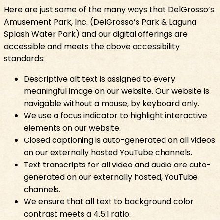
Here are just some of the many ways that DelGrosso’s
Amusement Park, Inc. (DelGrosso’s Park & Laguna
Splash Water Park) and our digital offerings are
accessible and meets the above accessibility
standards:​​​​‌ ‍ ​‍​‍‌‍ ‌ ​‍‌‍‍‌‌‍‌ ‌‍‍‌‌‍ ‍​‍​‍​ ‍‍​‍​‍‌ ​ ‌‍​‌‌‍ ‍‌‍‍‌‌ ‌​‌ ‍‌​‍ ‍‌‍‍‌‌‍ ​‍​‍​‍ ​​‍​‍‌‍‍​‌ ​‍‌‍‌‌‌‍‌‍​‍​‍​ ‍‍​‍​‍‌‍‍​‌ ‌​‌ ‌​‌ ​​​ ‍‍​‍ ​‍ ‌‍ ​‌‍​‌​‍ ‌‌‍‌‍‌‍​‌‌‍ ‌‌‍‍‌‌‍‌ ‌‍ ​‌‍‍‌‌‍​‌​‍ ‌‌‍‌​‌‍‌‌‌‍ ​‌‍‌ ‌ ​‍‌‍ ‌ ​ ‌ ​ ‌‍ ​‍ ‍‌ ​ ‌‍​‌‌‍ ‍‌‍‍‌‌ ‌​‌ ‍‌​‍ ‍‌ ​ ‌ ‌​‌ ‌‌‌‍‌​‌‍‍‌‌‍ ​‍ ‌‍‍‌‌‍ ‍‌ ‌​‌‍‌‌‌‍ ‍‌ ‌​​‍ ‌‍‌‌‌‍‌​‌‍‍‌‌ ‌​​‍ ‌‍ ‌‌‍ ‌‍‌​‌‍‌‌​ ‌‌ ​​‌ ​‍‌‍‌‌‌ ​ ‌‍‌‌‌‍ ‍‌ ‌​‌‍​‌‌ ‌​‌‍‍‌‌‍ ‌‍ ‍​ ‍ ‌‍‍‌‌‍‌​​ ‌​ ‌‌​ ​​​ ‌​‌‍‌​‌‍​‍‌‍​‍​ ‌ ‌‍‌‌​‍ ‌​ ​ ‌‍‌​‌‍​ ​ ‌​​‍ ‌​ ‌​​ ‌‌​ ​‌​ ‍‌​‍ ‌‌‍​‍‌‍‌‍​ ‌ ​ ​​​‍ ‌​ ​ ​ ‌‌‌‍‌‍​ ‌‍‌‍​‌​ ​‌‌‍​‌​ ​​​ ​‌‌‍‌‍‌‍​‍‌‍‌‌​ ‍ ‌ ‌​‌ ‍‌‌ ​​‌‍‌‌​ ‌‌ ​​‌‍​‌‌‍‌ ‌‍‌‌​ ‍ ‌ ​​‌‍​‌‌ ‌​‌‍‍​​ ‌‌ ​​‌‍​‌‌‍‌ ‌‍‌‌‌​​‍‌ ‌‌‌‍‍‌‌‍ ​‌‍‌​‌‍‌‌‌ ​‍​‍‌‌​ ‌‌‌​​‍‌‌ ‌‍‍ ‌‍‌‌‌ ‍‌​‍‌‌​ ​ ‌​‌​​‍‌‌​ ​ ‌​‌​​‍‌‌​ ​‍​ ​‍​ ‍‌​ ‌‍​ ‌ ‌‍​‌​ ‌ ​ ​‌​ ​‌‌‍​‌‌‍​‌​ ‍‌​ ​‌​ ​​​‍‌‌​ ​‍​ ​‍​‍‌‌​ ‌‌‌​‌​​‍ ‍‌‍​‍‌‍ ‌‍‌​‌ ‍‌​‍‌‌​ ‌‌‌​​‍‌‌ ‌‍‍ ‌‍‌‌‌ ‍‌​‍‌‌​ ​ ‌​‌​​‍‌‌​ ​ ‌​‌​​‍‌‌​ ​‍​ ​‍​ ‌ ​ ​ ‌‍‌‍‌‍​‌‌‍‌‍‌‍​‍​ ‌​​ ​​‌‍​‌‌‍‌‌​ ‍‌​ ‌‌​‍‌‌​ ​‍​ ​‍​‍‌‌​ ‌‌‌​‌​​‍ ‍‌‍​ ‌‍‍​‌‍‍‌‌‍ ​‌‍‌​‌ ​‍‌‍‌‌‌‍ ‍​‍‌‌​ ‌‌‌​​‍‌‌ ‌‍‍ ‌‍‌‌‌ ‍‌​‍‌‌​ ​ ‌​‌​​‍‌‌​ ​ ‌​‌​​‍‌‌​ ​‍​ ​‍‌‍​ ‌‍​ ‌‍​‌​ ‍​‌‍‌​​ ​‌‌‍‌​‌‍​ ​ ‌‍​ ​‍​ ​‍​ ​‌​‍‌‌​ ​‍​ ​‍​‍‌‌​ ‌‌‌​‌​​‍ ‍‌ ‌​‌‍‌‌‌ ‍​‌ ‌​​ ‌‍​‍‌‍​‌‌ ​ ‌‍‌‌‌‌‌‌‌ ​‍‌‍ ​​ ‌‌‍‍​‌ ‌​‌ ‌​‌ ​​​‍‌‌​ ​ ‌​​‌​‍‌‌​ ​‍‌​‌‍​‍‌‌​ ​‍‌​‌‍‌‍ ​‌‍​‌​‍ ‌‌‍‌‍‌‍​‌‌‍ ‌‌‍‍‌‌‍‌ ‌‍ ​‌‍‍‌‌‍​‌​‍ ‌‌‍‌​‌‍‌‌‌‍ ​‌‍‌ ‌ ​‍‌‍ ‌ ​ ‌ ​ ‌‍ ​‍ ‍‌ ​ ‌‍​‌‌‍ ‍‌‍‍‌‌ ‌​‌ ‍‌​‍ ‍‌ ​ ‌ ‌​‌ ‌‌‌‍‌​‌‍‍‌‌‍ ​‍‌‍‌‍‍‌‌‍‌​​ ‌​ ‌‌​ ​​​ ‌​‌‍‌​‌‍​‍‌‍​‍​ ‌ ‌‍‌‌​‍ ‌​ ​ ‌‍‌​‌‍​ ​ ‌​​‍ ‌​ ‌​​ ‌‌​ ​‌​ ‍‌​‍ ‌‌‍​‍‌‍‌‍​ ‌ ​ ​​​‍ ‌​ ​ ​ ‌‌‌‍‌‍​ ‌‍‌‍​‌​ ​‌‌‍​‌​ ​​​ ​‌‌‍‌‍‌‍​‍‌‍‌‌​‍‌‍‌ ‌​‌ ‍‌‌ ​​‌‍‌‌​ ‌‌ ​​‌‍​‌‌‍‌ ‌‍‌‌​‍‌‍‌ ​​‌‍​‌‌ ‌​‌‍‍​​ ‌‌ ​​‌‍​‌‌‍‌ ‌‍‌‌‌​​‍‌ ‌‌‌‍‍‌‌‍ ​‌‍‌​‌‍‌‌‌ ​‍​‍‌‌​ ‌‌‌​​‍‌‌ ‌‍‍ ‌‍‌‌‌ ‍‌​‍‌‌​ ​ ‌​‌​​‍‌‌​ ​ ‌​‌​​‍‌‌​ ​‍​ ​‍​ ‍‌​ ‌‍​ ‌ ‌‍​‌​ ‌ ​ ​‌​ ​‌‌‍​‌‌‍​‌​ ‍‌​ ​‌​ ​​​‍‌‌​ ​‍​ ​‍​‍‌‌​ ‌‌‌​‌​​‍ ‍‌‍​‍‌‍ ‌‍‌​‌ ‍‌​‍‌‌​ ‌‌‌​​‍‌‌ ‌‍‍ ‌‍‌‌‌ ‍‌​‍‌‌​ ​ ‌​‌​​‍‌‌​ ​ ‌​‌​​‍‌‌​ ​‍​ ​‍​ ‌ ​ ​ ‌‍‌‍‌‍​‌‌‍‌‍‌‍​‍​ ‌​​ ​​‌‍​‌‌‍‌‌​ ‍‌​ ‌‌​‍‌‌​ ​‍​ ​‍​‍‌‌​ ‌‌‌​‌​​‍ ‍‌‍​ ‌‍‍​‌‍‍‌‌‍ ​‌‍‌​‌ ​‍‌‍‌‌‌‍ ‍​‍‌‌​ ‌‌‌​​‍‌‌ ‌‍‍ ‌‍‌‌‌ ‍‌​‍‌‌​ ​ ‌​‌​​‍‌‌​ ​ ‌​‌​​‍‌‌​ ​‍​ ​‍‌‍​ ‌‍​ ‌‍​‌​ ‍​‌‍‌​​ ​‌‌‍‌​‌‍​ ​ ‌‍​ ​‍​ ​‍​ ​‌​‍‌‌​ ​‍​ ​‍​‍‌‌​ ‌‌‌​‌​​‍ ‍‌ ‌​‌‍‌‌‌ ‍​‌ ‌​​‍‌‍‌ ​​‌‍‌‌‌ ​‍‌ ​ ‌ ​​‌‍‌‌‌‍​ ‌ ‌​‌‍‍‌‌ ‌‍‌‍‌‌​ ‌‌ ​​‌ ‌‌‌‍​‍‌‍ ​‌‍‍‌‌ ​ ‌‍‍​‌‍‌‌‌‍‌​​‍​‍‌ ‌
Descriptive alt text is assigned to every
meaningful image on our website. Our website is
navigable without a mouse, by keyboard only.​​​​‌ ‍ ​‍​‍‌‍ ‌ ​‍‌‍‍‌‌‍‌ ‌‍‍‌‌‍ ‍​‍​‍​ ‍‍​‍​‍‌ ​ ‌‍​‌‌‍ ‍‌‍‍‌‌ ‌​‌ ‍‌​‍ ‍‌‍‍‌‌‍ ​‍​‍​‍ ​​‍​‍‌‍‍​‌ ​‍‌‍‌‌‌‍‌‍​‍​‍​ ‍‍​‍​‍‌‍‍​‌ ‌​‌ ‌​‌ ​​​ ‍‍​‍ ​‍ ‌‍ ​‌‍​‌​‍ ‌‌‍‌‍‌‍​‌‌‍ ‌‌‍‍‌‌‍‌ ‌‍ ​‌‍‍‌‌‍​‌​‍ ‌‌‍‌​‌‍‌‌‌‍ ​‌‍‌ ‌ ​‍‌‍ ‌ ​ ‌ ​ ‌‍ ​‍ ‍‌ ​ ‌‍​‌‌‍ ‍‌‍‍‌‌ ‌​‌ ‍‌​‍ ‍‌ ​ ‌ ‌​‌ ‌‌‌‍‌​‌‍‍‌‌‍ ​‍ ‌‍‍‌‌‍ ‍‌ ‌​‌‍‌‌‌‍ ‍‌ ‌​​‍ ‌‍‌‌‌‍‌​‌‍‍‌‌ ‌​​‍ ‌‍ ‌‌‍ ‌‍‌​‌‍‌‌​ ‌‌ ​​‌ ​‍‌‍‌‌‌ ​ ‌‍‌‌‌‍ ‍‌ ‌​‌‍​‌‌ ‌​‌‍‍‌‌‍ ‌‍ ‍​ ‍ ‌‍‍‌‌‍‌​​ ‌​ ‌‌​ ​​​ ‌​‌‍‌​‌‍​‍‌‍​‍​ ‌ ‌‍‌‌​‍ ‌​ ​ ‌‍‌​‌‍​ ​ ‌​​‍ ‌​ ‌​​ ‌‌​ ​‌​ ‍‌​‍ ‌‌‍​‍‌‍‌‍​ ‌ ​ ​​​‍ ‌​ ​ ​ ‌‌‌‍‌‍​ ‌‍‌‍​‌​ ​‌‌‍​‌​ ​​​ ​‌‌‍‌‍‌‍​‍‌‍‌‌​ ‍ ‌ ‌​‌ ‍‌‌ ​​‌‍‌‌​ ‌‌ ​​‌‍​‌‌‍‌ ‌‍‌‌​ ‍ ‌ ​​‌‍​‌‌ ‌​‌‍‍​​ ‌‌ ​​‌‍​‌‌‍‌ ‌‍‌‌‌​​‍‌ ‌‌‌‍‍‌‌‍ ​‌‍‌​‌‍‌‌‌ ​‍​‍‌‌​ ‌‌‌​​‍‌‌ ‌‍‍ ‌‍‌‌‌ ‍‌​‍‌‌​ ​ ‌​‌​​‍‌‌​ ​ ‌​‌​​‍‌‌​ ​‍​ ​‍​ ‍‌​ ‌‍​ ‌ ‌‍​‌​ ‌ ​ ​‌​ ​‌‌‍​‌‌‍​‌​ ‍‌​ ​‌​ ​​​‍‌‌​ ​‍​ ​‍​‍‌‌​ ‌‌‌​‌​​‍ ‍‌‍​‍‌‍ ‌‍‌​‌ ‍‌​‍‌‌​ ‌‌‌​​‍‌‌ ‌‍‍ ‌‍‌‌‌ ‍‌​‍‌‌​ ​ ‌​‌​​‍‌‌​ ​ ‌​‌​​‍‌‌​ ​‍​ ​‍​ ​​​ ‌​​ ‍​​ ​‌‌‍‌‌​ ‌ ​ ‍‌​ ​ ‌‍​‌‌‍​ ​ ​‍​ ‍​​‍‌‌​ ​‍​ ​‍​‍‌‌​ ‌‌‌​‌​​‍ ‍‌‍​ ‌‍‍​‌‍‍‌‌‍ ​‌‍‌​‌ ​‍‌‍‌‌‌‍ ‍​‍‌‌​ ‌‌‌​​‍‌‌ ‌‍‍ ‌‍‌‌‌ ‍‌​‍‌‌​ ​ ‌​‌​​‍‌‌​ ​ ‌​‌​​‍‌‌​ ​‍​ ​‍‌‍‌‌​ ​ ‌‍​‌​ ​‌​ ​ ​ ‌​​ ‍​​ ‍‌‌‍​‍‌‍​‌​ ‍​​ ‌​​‍‌‌​ ​‍​ ​‍​‍‌‌​ ‌‌‌​‌​​‍ ‍‌ ‌​‌‍‌‌‌ ‍​‌ ‌​​ ‌‍​‍‌‍​‌‌ ​ ‌‍‌‌‌‌‌‌‌ ​‍‌‍ ​​ ‌‌‍‍​‌ ‌​‌ ‌​‌ ​​​‍‌‌​ ​ ‌​​‌​‍‌‌​ ​‍‌​‌‍​‍‌‌​ ​‍‌​‌‍‌‍ ​‌‍​‌​‍ ‌‌‍‌‍‌‍​‌‌‍ ‌‌‍‍‌‌‍‌ ‌‍ ​‌‍‍‌‌‍​‌​‍ ‌‌‍‌​‌‍‌‌‌‍ ​‌‍‌ ‌ ​‍‌‍ ‌ ​ ‌ ​ ‌‍ ​‍ ‍‌ ​ ‌‍​‌‌‍ ‍‌‍‍‌‌ ‌​‌ ‍‌​‍ ‍‌ ​ ‌ ‌​‌ ‌‌‌‍‌​‌‍‍‌‌‍ ​‍‌‍‌‍‍‌‌‍‌​​ ‌​ ‌‌​ ​​​ ‌​‌‍‌​‌‍​‍‌‍​‍​ ‌ ‌‍‌‌​‍ ‌​ ​ ‌‍‌​‌‍​ ​ ‌​​‍ ‌​ ‌​​ ‌‌​ ​‌​ ‍‌​‍ ‌‌‍​‍‌‍‌‍​ ‌ ​ ​​​‍ ‌​ ​ ​ ‌‌‌‍‌‍​ ‌‍‌‍​‌​ ​‌‌‍​‌​ ​​​ ​‌‌‍‌‍‌‍​‍‌‍‌‌​‍‌‍‌ ‌​‌ ‍‌‌ ​​‌‍‌‌​ ‌‌ ​​‌‍​‌‌‍‌ ‌‍‌‌​‍‌‍‌ ​​‌‍​‌‌ ‌​‌‍‍​​ ‌‌ ​​‌‍​‌‌‍‌ ‌‍‌‌‌​​‍‌ ‌‌‌‍‍‌‌‍ ​‌‍‌​‌‍‌‌‌ ​‍​‍‌‌​ ‌‌‌​​‍‌‌ ‌‍‍ ‌‍‌‌‌ ‍‌​‍‌‌​ ​ ‌​‌​​‍‌‌​ ​ ‌​‌​​‍‌‌​ ​‍​ ​‍​ ‍‌​ ‌‍​ ‌ ‌‍​‌​ ‌ ​ ​‌​ ​‌‌‍​‌‌‍​‌​ ‍‌​ ​‌​ ​​​‍‌‌​ ​‍​ ​‍​‍‌‌​ ‌‌‌​‌​​‍ ‍‌‍​‍‌‍ ‌‍‌​‌ ‍‌​‍‌‌​ ‌‌‌​​‍‌‌ ‌‍‍ ‌‍‌‌‌ ‍‌​‍‌‌​ ​ ‌​‌​​‍‌‌​ ​ ‌​‌​​‍‌‌​ ​‍​ ​‍​ ​​​ ‌​​ ‍​​ ​‌‌‍‌‌​ ‌ ​ ‍‌​ ​ ‌‍​‌‌‍​ ​ ​‍​ ‍​​‍‌‌​ ​‍​ ​‍​‍‌‌​ ‌‌‌​‌​​‍ ‍‌‍​ ‌‍‍​‌‍‍‌‌‍ ​‌‍‌​‌ ​‍‌‍‌‌‌‍ ‍​‍‌‌​ ‌‌‌​​‍‌‌ ‌‍‍ ‌‍‌‌‌ ‍‌​‍‌‌​ ​ ‌​‌​​‍‌‌​ ​ ‌​‌​​‍‌‌​ ​‍​ ​‍‌‍‌‌​ ​ ‌‍​‌​ ​‌​ ​ ​ ‌​​ ‍​​ ‍‌‌‍​‍‌‍​‌​ ‍​​ ‌​​‍‌‌​ ​‍​ ​‍​‍‌‌​ ‌‌‌​‌​​‍ ‍‌ ‌​‌‍‌‌‌ ‍​‌ ‌​​‍‌‍‌ ​​‌‍‌‌‌ ​‍‌ ​ ‌ ​​‌‍‌‌‌‍​ ‌ ‌​‌‍‍‌‌ ‌‍‌‍‌‌​ ‌‌ ​​‌ ‌‌‌‍​‍‌‍ ​‌‍‍‌‌ ​ ‌‍‍​‌‍‌‌‌‍‌​​‍​‍‌ ‌
We use a focus indicator to highlight interactive
elements on our website.​​​​‌ ‍ ​‍​‍‌‍ ‌ ​‍‌‍‍‌‌‍‌ ‌‍‍‌‌‍ ‍​‍​‍​ ‍‍​‍​‍‌ ​ ‌‍​‌‌‍ ‍‌‍‍‌‌ ‌​‌ ‍‌​‍ ‍‌‍‍‌‌‍ ​‍​‍​‍ ​​‍​‍‌‍‍​‌ ​‍‌‍‌‌‌‍‌‍​‍​‍​ ‍‍​‍​‍‌‍‍​‌ ‌​‌ ‌​‌ ​​​ ‍‍​‍ ​‍ ‌‍ ​‌‍​‌​‍ ‌‌‍‌‍‌‍​‌‌‍ ‌‌‍‍‌‌‍‌ ‌‍ ​‌‍‍‌‌‍​‌​‍ ‌‌‍‌​‌‍‌‌‌‍ ​‌‍‌ ‌ ​‍‌‍ ‌ ​ ‌ ​ ‌‍ ​‍ ‍‌ ​ ‌‍​‌‌‍ ‍‌‍‍‌‌ ‌​‌ ‍‌​‍ ‍‌ ​ ‌ ‌​‌ ‌‌‌‍‌​‌‍‍‌‌‍ ​‍ ‌‍‍‌‌‍ ‍‌ ‌​‌‍‌‌‌‍ ‍‌ ‌​​‍ ‌‍‌‌‌‍‌​‌‍‍‌‌ ‌​​‍ ‌‍ ‌‌‍ ‌‍‌​‌‍‌‌​ ‌‌ ​​‌ ​‍‌‍‌‌‌ ​ ‌‍‌‌‌‍ ‍‌ ‌​‌‍​‌‌ ‌​‌‍‍‌‌‍ ‌‍ ‍​ ‍ ‌‍‍‌‌‍‌​​ ‌​ ‌‌​ ​​​ ‌​‌‍‌​‌‍​‍‌‍​‍​ ‌ ‌‍‌‌​‍ ‌​ ​ ‌‍‌​‌‍​ ​ ‌​​‍ ‌​ ‌​​ ‌‌​ ​‌​ ‍‌​‍ ‌‌‍​‍‌‍‌‍​ ‌ ​ ​​​‍ ‌​ ​ ​ ‌‌‌‍‌‍​ ‌‍‌‍​‌​ ​‌‌‍​‌​ ​​​ ​‌‌‍‌‍‌‍​‍‌‍‌‌​ ‍ ‌ ‌​‌ ‍‌‌ ​​‌‍‌‌​ ‌‌ ​​‌‍​‌‌‍‌ ‌‍‌‌​ ‍ ‌ ​​‌‍​‌‌ ‌​‌‍‍​​ ‌‌ ​​‌‍​‌‌‍‌ ‌‍‌‌‌​​‍‌ ‌‌‌‍‍‌‌‍ ​‌‍‌​‌‍‌‌‌ ​‍​‍‌‌​ ‌‌‌​​‍‌‌ ‌‍‍ ‌‍‌‌‌ ‍‌​‍‌‌​ ​ ‌​‌​​‍‌‌​ ​ ‌​‌​​‍‌‌​ ​‍​ ​‍​ ‍‌​ ‌‍​ ‌ ‌‍​‌​ ‌ ​ ​‌​ ​‌‌‍​‌‌‍​‌​ ‍‌​ ​‌​ ​​​‍‌‌​ ​‍​ ​‍​‍‌‌​ ‌‌‌​‌​​‍ ‍‌‍​‍‌‍ ‌‍‌​‌ ‍‌​‍‌‌​ ‌‌‌​​‍‌‌ ‌‍‍ ‌‍‌‌‌ ‍‌​‍‌‌​ ​ ‌​‌​​‍‌‌​ ​ ‌​‌​​‍‌‌​ ​‍​ ​‍​ ​ ​ ‌‌​ ‍‌​ ‌‌‌‍​ ​ ‌​‌‍‌​​ ‌‌​ ‍‌‌‍​ ​ ‌‍​ ​ ​‍‌‌​ ​‍​ ​‍​‍‌‌​ ‌‌‌​‌​​‍ ‍‌‍​ ‌‍‍​‌‍‍‌‌‍ ​‌‍‌​‌ ​‍‌‍‌‌‌‍ ‍​‍‌‌​ ‌‌‌​​‍‌‌ ‌‍‍ ‌‍‌‌‌ ‍‌​‍‌‌​ ​ ‌​‌​​‍‌‌​ ​ ‌​‌​​‍‌‌​ ​‍​ ​‍​ ‌ ​ ‌‍‌‍​ ​ ‌‍​ ​​​ ‍‌​ ‌​‌‍‌​‌‍​ ​ ‌‍​ ​‍​ ‌ ​‍‌‌​ ​‍​ ​‍​‍‌‌​ ‌‌‌​‌​​‍ ‍‌ ‌​‌‍‌‌‌ ‍​‌ ‌​​ ‌‍​‍‌‍​‌‌ ​ ‌‍‌‌‌‌‌‌‌ ​‍‌‍ ​​ ‌‌‍‍​‌ ‌​‌ ‌​‌ ​​​‍‌‌​ ​ ‌​​‌​‍‌‌​ ​‍‌​‌‍​‍‌‌​ ​‍‌​‌‍‌‍ ​‌‍​‌​‍ ‌‌‍‌‍‌‍​‌‌‍ ‌‌‍‍‌‌‍‌ ‌‍ ​‌‍‍‌‌‍​‌​‍ ‌‌‍‌​‌‍‌‌‌‍ ​‌‍‌ ‌ ​‍‌‍ ‌ ​ ‌ ​ ‌‍ ​‍ ‍‌ ​ ‌‍​‌‌‍ ‍‌‍‍‌‌ ‌​‌ ‍‌​‍ ‍‌ ​ ‌ ‌​‌ ‌‌‌‍‌​‌‍‍‌‌‍ ​‍‌‍‌‍‍‌‌‍‌​​ ‌​ ‌‌​ ​​​ ‌​‌‍‌​‌‍​‍‌‍​‍​ ‌ ‌‍‌‌​‍ ‌​ ​ ‌‍‌​‌‍​ ​ ‌​​‍ ‌​ ‌​​ ‌‌​ ​‌​ ‍‌​‍ ‌‌‍​‍‌‍‌‍​ ‌ ​ ​​​‍ ‌​ ​ ​ ‌‌‌‍‌‍​ ‌‍‌‍​‌​ ​‌‌‍​‌​ ​​​ ​‌‌‍‌‍‌‍​‍‌‍‌‌​‍‌‍‌ ‌​‌ ‍‌‌ ​​‌‍‌‌​ ‌‌ ​​‌‍​‌‌‍‌ ‌‍‌‌​‍‌‍‌ ​​‌‍​‌‌ ‌​‌‍‍​​ ‌‌ ​​‌‍​‌‌‍‌ ‌‍‌‌‌​​‍‌ ‌‌‌‍‍‌‌‍ ​‌‍‌​‌‍‌‌‌ ​‍​‍‌‌​ ‌‌‌​​‍‌‌ ‌‍‍ ‌‍‌‌‌ ‍‌​‍‌‌​ ​ ‌​‌​​‍‌‌​ ​ ‌​‌​​‍‌‌​ ​‍​ ​‍​ ‍‌​ ‌‍​ ‌ ‌‍​‌​ ‌ ​ ​‌​ ​‌‌‍​‌‌‍​‌​ ‍‌​ ​‌​ ​​​‍‌‌​ ​‍​ ​‍​‍‌‌​ ‌‌‌​‌​​‍ ‍‌‍​‍‌‍ ‌‍‌​‌ ‍‌​‍‌‌​ ‌‌‌​​‍‌‌ ‌‍‍ ‌‍‌‌‌ ‍‌​‍‌‌​ ​ ‌​‌​​‍‌‌​ ​ ‌​‌​​‍‌‌​ ​‍​ ​‍​ ​ ​ ‌‌​ ‍‌​ ‌‌‌‍​ ​ ‌​‌‍‌​​ ‌‌​ ‍‌‌‍​ ​ ‌‍​ ​ ​‍‌‌​ ​‍​ ​‍​‍‌‌​ ‌‌‌​‌​​‍ ‍‌‍​ ‌‍‍​‌‍‍‌‌‍ ​‌‍‌​‌ ​‍‌‍‌‌‌‍ ‍​‍‌‌​ ‌‌‌​​‍‌‌ ‌‍‍ ‌‍‌‌‌ ‍‌​‍‌‌​ ​ ‌​‌​​‍‌‌​ ​ ‌​‌​​‍‌‌​ ​‍​ ​‍​ ‌ ​ ‌‍‌‍​ ​ ‌‍​ ​​​ ‍‌​ ‌​‌‍‌​‌‍​ ​ ‌‍​ ​‍​ ‌ ​‍‌‌​ ​‍​ ​‍​‍‌‌​ ‌‌‌​‌​​‍ ‍‌ ‌​‌‍‌‌‌ ‍​‌ ‌​​‍‌‍‌ ​​‌‍‌‌‌ ​‍‌ ​ ‌ ​​‌‍‌‌‌‍​ ‌ ‌​‌‍‍‌‌ ‌‍‌‍‌‌​ ‌‌ ​​‌ ‌‌‌‍​‍‌‍ ​‌‍‍‌‌ ​ ‌‍‍​‌‍‌‌‌‍‌​​‍​‍‌ ‌
Closed captioning is auto-generated on all videos
on our externally hosted YouTube channels.​​​​‌ ‍ ​‍​‍‌‍ ‌ ​‍‌‍‍‌‌‍‌ ‌‍‍‌‌‍ ‍​‍​‍​ ‍‍​‍​‍‌ ​ ‌‍​‌‌‍ ‍‌‍‍‌‌ ‌​‌ ‍‌​‍ ‍‌‍‍‌‌‍ ​‍​‍​‍ ​​‍​‍‌‍‍​‌ ​‍‌‍‌‌‌‍‌‍​‍​‍​ ‍‍​‍​‍‌‍‍​‌ ‌​‌ ‌​‌ ​​​ ‍‍​‍ ​‍ ‌‍ ​‌‍​‌​‍ ‌‌‍‌‍‌‍​‌‌‍ ‌‌‍‍‌‌‍‌ ‌‍ ​‌‍‍‌‌‍​‌​‍ ‌‌‍‌​‌‍‌‌‌‍ ​‌‍‌ ‌ ​‍‌‍ ‌ ​ ‌ ​ ‌‍ ​‍ ‍‌ ​ ‌‍​‌‌‍ ‍‌‍‍‌‌ ‌​‌ ‍‌​‍ ‍‌ ​ ‌ ‌​‌ ‌‌‌‍‌​‌‍‍‌‌‍ ​‍ ‌‍‍‌‌‍ ‍‌ ‌​‌‍‌‌‌‍ ‍‌ ‌​​‍ ‌‍‌‌‌‍‌​‌‍‍‌‌ ‌​​‍ ‌‍ ‌‌‍ ‌‍‌​‌‍‌‌​ ‌‌ ​​‌ ​‍‌‍‌‌‌ ​ ‌‍‌‌‌‍ ‍‌ ‌​‌‍​‌‌ ‌​‌‍‍‌‌‍ ‌‍ ‍​ ‍ ‌‍‍‌‌‍‌​​ ‌​ ‌‌​ ​​​ ‌​‌‍‌​‌‍​‍‌‍​‍​ ‌ ‌‍‌‌​‍ ‌​ ​ ‌‍‌​‌‍​ ​ ‌​​‍ ‌​ ‌​​ ‌‌​ ​‌​ ‍‌​‍ ‌‌‍​‍‌‍‌‍​ ‌ ​ ​​​‍ ‌​ ​ ​ ‌‌‌‍‌‍​ ‌‍‌‍​‌​ ​‌‌‍​‌​ ​​​ ​‌‌‍‌‍‌‍​‍‌‍‌‌​ ‍ ‌ ‌​‌ ‍‌‌ ​​‌‍‌‌​ ‌‌ ​​‌‍​‌‌‍‌ ‌‍‌‌​ ‍ ‌ ​​‌‍​‌‌ ‌​‌‍‍​​ ‌‌ ​​‌‍​‌‌‍‌ ‌‍‌‌‌​​‍‌ ‌‌‌‍‍‌‌‍ ​‌‍‌​‌‍‌‌‌ ​‍​‍‌‌​ ‌‌‌​​‍‌‌ ‌‍‍ ‌‍‌‌‌ ‍‌​‍‌‌​ ​ ‌​‌​​‍‌‌​ ​ ‌​‌​​‍‌‌​ ​‍​ ​‍​ ‍‌​ ‌‍​ ‌ ‌‍​‌​ ‌ ​ ​‌​ ​‌‌‍​‌‌‍​‌​ ‍‌​ ​‌​ ​​​‍‌‌​ ​‍​ ​‍​‍‌‌​ ‌‌‌​‌​​‍ ‍‌‍​‍‌‍ ‌‍‌​‌ ‍‌​‍‌‌​ ‌‌‌​​‍‌‌ ‌‍‍ ‌‍‌‌‌ ‍‌​‍‌‌​ ​ ‌​‌​​‍‌‌​ ​ ‌​‌​​‍‌‌​ ​‍​ ​‍‌‍​‍​ ​ ‌‍​ ​ ​​​ ‌ ‌‍​‍‌‍​ ​ ‍​​ ‌ ‌‍​‍‌‍‌‍‌‍​‍​‍‌‌​ ​‍​ ​‍​‍‌‌​ ‌‌‌​‌​​‍ ‍‌‍​ ‌‍‍​‌‍‍‌‌‍ ​‌‍‌​‌ ​‍‌‍‌‌‌‍ ‍​‍‌‌​ ‌‌‌​​‍‌‌ ‌‍‍ ‌‍‌‌‌ ‍‌​‍‌‌​ ​ ‌​‌​​‍‌‌​ ​ ‌​‌​​‍‌‌​ ​‍​ ​‍​ ‌​‌‍‌‍​ ​​​ ​‌​ ‍‌​ ​‍​ ‌ ‌‍‌​​ ‍‌‌‍‌‍‌‍​‌‌‍‌‌​‍‌‌​ ​‍​ ​‍​‍‌‌​ ‌‌‌​‌​​‍ ‍‌ ‌​‌‍‌‌‌ ‍​‌ ‌​​ ‌‍​‍‌‍​‌‌ ​ ‌‍‌‌‌‌‌‌‌ ​‍‌‍ ​​ ‌‌‍‍​‌ ‌​‌ ‌​‌ ​​​‍‌‌​ ​ ‌​​‌​‍‌‌​ ​‍‌​‌‍​‍‌‌​ ​‍‌​‌‍‌‍ ​‌‍​‌​‍ ‌‌‍‌‍‌‍​‌‌‍ ‌‌‍‍‌‌‍‌ ‌‍ ​‌‍‍‌‌‍​‌​‍ ‌‌‍‌​‌‍‌‌‌‍ ​‌‍‌ ‌ ​‍‌‍ ‌ ​ ‌ ​ ‌‍ ​‍ ‍‌ ​ ‌‍​‌‌‍ ‍‌‍‍‌‌ ‌​‌ ‍‌​‍ ‍‌ ​ ‌ ‌​‌ ‌‌‌‍‌​‌‍‍‌‌‍ ​‍‌‍‌‍‍‌‌‍‌​​ ‌​ ‌‌​ ​​​ ‌​‌‍‌​‌‍​‍‌‍​‍​ ‌ ‌‍‌‌​‍ ‌​ ​ ‌‍‌​‌‍​ ​ ‌​​‍ ‌​ ‌​​ ‌‌​ ​‌​ ‍‌​‍ ‌‌‍​‍‌‍‌‍​ ‌ ​ ​​​‍ ‌​ ​ ​ ‌‌‌‍‌‍​ ‌‍‌‍​‌​ ​‌‌‍​‌​ ​​​ ​‌‌‍‌‍‌‍​‍‌‍‌‌​‍‌‍‌ ‌​‌ ‍‌‌ ​​‌‍‌‌​ ‌‌ ​​‌‍​‌‌‍‌ ‌‍‌‌​‍‌‍‌ ​​‌‍​‌‌ ‌​‌‍‍​​ ‌‌ ​​‌‍​‌‌‍‌ ‌‍‌‌‌​​‍‌ ‌‌‌‍‍‌‌‍ ​‌‍‌​‌‍‌‌‌ ​‍​‍‌‌​ ‌‌‌​​‍‌‌ ‌‍‍ ‌‍‌‌‌ ‍‌​‍‌‌​ ​ ‌​‌​​‍‌‌​ ​ ‌​‌​​‍‌‌​ ​‍​ ​‍​ ‍‌​ ‌‍​ ‌ ‌‍​‌​ ‌ ​ ​‌​ ​‌‌‍​‌‌‍​‌​ ‍‌​ ​‌​ ​​​‍‌‌​ ​‍​ ​‍​‍‌‌​ ‌‌‌​‌​​‍ ‍‌‍​‍‌‍ ‌‍‌​‌ ‍‌​‍‌‌​ ‌‌‌​​‍‌‌ ‌‍‍ ‌‍‌‌‌ ‍‌​‍‌‌​ ​ ‌​‌​​‍‌‌​ ​ ‌​‌​​‍‌‌​ ​‍​ ​‍‌‍​‍​ ​ ‌‍​ ​ ​​​ ‌ ‌‍​‍‌‍​ ​ ‍​​ ‌ ‌‍​‍‌‍‌‍‌‍​‍​‍‌‌​ ​‍​ ​‍​‍‌‌​ ‌‌‌​‌​​‍ ‍‌‍​ ‌‍‍​‌‍‍‌‌‍ ​‌‍‌​‌ ​‍‌‍‌‌‌‍ ‍​‍‌‌​ ‌‌‌​​‍‌‌ ‌‍‍ ‌‍‌‌‌ ‍‌​‍‌‌​ ​ ‌​‌​​‍‌‌​ ​ ‌​‌​​‍‌‌​ ​‍​ ​‍​ ‌​‌‍‌‍​ ​​​ ​‌​ ‍‌​ ​‍​ ‌ ‌‍‌​​ ‍‌‌‍‌‍‌‍​‌‌‍‌‌​‍‌‌​ ​‍​ ​‍​‍‌‌​ ‌‌‌​‌​​‍ ‍‌ ‌​‌‍‌‌‌ ‍​‌ ‌​​‍‌‍‌ ​​‌‍‌‌‌ ​‍‌ ​ ‌ ​​‌‍‌‌‌‍​ ‌ ‌​‌‍‍‌‌ ‌‍‌‍‌‌​ ‌‌ ​​‌ ‌‌‌‍​‍‌‍ ​‌‍‍‌‌ ​ ‌‍‍​‌‍‌‌‌‍‌​​‍​‍‌ ‌
Text transcripts for all video and audio are auto-
generated on our externally hosted, YouTube
channels.​​​​‌ ‍ ​‍​‍‌‍ ‌ ​‍‌‍‍‌‌‍‌ ‌‍‍‌‌‍ ‍​‍​‍​ ‍‍​‍​‍‌ ​ ‌‍​‌‌‍ ‍‌‍‍‌‌ ‌​‌ ‍‌​‍ ‍‌‍‍‌‌‍ ​‍​‍​‍ ​​‍​‍‌‍‍​‌ ​‍‌‍‌‌‌‍‌‍​‍​‍​ ‍‍​‍​‍‌‍‍​‌ ‌​‌ ‌​‌ ​​​ ‍‍​‍ ​‍ ‌‍ ​‌‍​‌​‍ ‌‌‍‌‍‌‍​‌‌‍ ‌‌‍‍‌‌‍‌ ‌‍ ​‌‍‍‌‌‍​‌​‍ ‌‌‍‌​‌‍‌‌‌‍ ​‌‍‌ ‌ ​‍‌‍ ‌ ​ ‌ ​ ‌‍ ​‍ ‍‌ ​ ‌‍​‌‌‍ ‍‌‍‍‌‌ ‌​‌ ‍‌​‍ ‍‌ ​ ‌ ‌​‌ ‌‌‌‍‌​‌‍‍‌‌‍ ​‍ ‌‍‍‌‌‍ ‍‌ ‌​‌‍‌‌‌‍ ‍‌ ‌​​‍ ‌‍‌‌‌‍‌​‌‍‍‌‌ ‌​​‍ ‌‍ ‌‌‍ ‌‍‌​‌‍‌‌​ ‌‌ ​​‌ ​‍‌‍‌‌‌ ​ ‌‍‌‌‌‍ ‍‌ ‌​‌‍​‌‌ ‌​‌‍‍‌‌‍ ‌‍ ‍​ ‍ ‌‍‍‌‌‍‌​​ ‌​ ‌‌​ ​​​ ‌​‌‍‌​‌‍​‍‌‍​‍​ ‌ ‌‍‌‌​‍ ‌​ ​ ‌‍‌​‌‍​ ​ ‌​​‍ ‌​ ‌​​ ‌‌​ ​‌​ ‍‌​‍ ‌‌‍​‍‌‍‌‍​ ‌ ​ ​​​‍ ‌​ ​ ​ ‌‌‌‍‌‍​ ‌‍‌‍​‌​ ​‌‌‍​‌​ ​​​ ​‌‌‍‌‍‌‍​‍‌‍‌‌​ ‍ ‌ ‌​‌ ‍‌‌ ​​‌‍‌‌​ ‌‌ ​​‌‍​‌‌‍‌ ‌‍‌‌​ ‍ ‌ ​​‌‍​‌‌ ‌​‌‍‍​​ ‌‌ ​​‌‍​‌‌‍‌ ‌‍‌‌‌​​‍‌ ‌‌‌‍‍‌‌‍ ​‌‍‌​‌‍‌‌‌ ​‍​‍‌‌​ ‌‌‌​​‍‌‌ ‌‍‍ ‌‍‌‌‌ ‍‌​‍‌‌​ ​ ‌​‌​​‍‌‌​ ​ ‌​‌​​‍‌‌​ ​‍​ ​‍​ ‍‌​ ‌‍​ ‌ ‌‍​‌​ ‌ ​ ​‌​ ​‌‌‍​‌‌‍​‌​ ‍‌​ ​‌​ ​​​‍‌‌​ ​‍​ ​‍​‍‌‌​ ‌‌‌​‌​​‍ ‍‌‍​‍‌‍ ‌‍‌​‌ ‍‌​‍‌‌​ ‌‌‌​​‍‌‌ ‌‍‍ ‌‍‌‌‌ ‍‌​‍‌‌​ ​ ‌​‌​​‍‌‌​ ​ ‌​‌​​‍‌‌​ ​‍​ ​‍​ ​‌‌‍​‍‌‍​‌​ ​​‌‍​ ‌‍​‍​ ​‌​ ​​​ ​ ‌‍‌‌​ ‌ ‌‍‌‌​‍‌‌​ ​‍​ ​‍​‍‌‌​ ‌‌‌​‌​​‍ ‍‌‍​ ‌‍‍​‌‍‍‌‌‍ ​‌‍‌​‌ ​‍‌‍‌‌‌‍ ‍​‍‌‌​ ‌‌‌​​‍‌‌ ‌‍‍ ‌‍‌‌‌ ‍‌​‍‌‌​ ​ ‌​‌​​‍‌‌​ ​ ‌​‌​​‍‌‌​ ​‍​ ​‍​ ‌‍​ ‌‌​ ​‌‌‍‌‍‌‍​‍​ ​ ​ ‌‌​ ‌‌​ ​‍​ ​ ​ ‌ ​ ‌‌​‍‌‌​ ​‍​ ​‍​‍‌‌​ ‌‌‌​‌​​‍ ‍‌ ‌​‌‍‌‌‌ ‍​‌ ‌​​ ‌‍​‍‌‍​‌‌ ​ ‌‍‌‌‌‌‌‌‌ ​‍‌‍ ​​ ‌‌‍‍​‌ ‌​‌ ‌​‌ ​​​‍‌‌​ ​ ‌​​‌​‍‌‌​ ​‍‌​‌‍​‍‌‌​ ​‍‌​‌‍‌‍ ​‌‍​‌​‍ ‌‌‍‌‍‌‍​‌‌‍ ‌‌‍‍‌‌‍‌ ‌‍ ​‌‍‍‌‌‍​‌​‍ ‌‌‍‌​‌‍‌‌‌‍ ​‌‍‌ ‌ ​‍‌‍ ‌ ​ ‌ ​ ‌‍ ​‍ ‍‌ ​ ‌‍​‌‌‍ ‍‌‍‍‌‌ ‌​‌ ‍‌​‍ ‍‌ ​ ‌ ‌​‌ ‌‌‌‍‌​‌‍‍‌‌‍ ​‍‌‍‌‍‍‌‌‍‌​​ ‌​ ‌‌​ ​​​ ‌​‌‍‌​‌‍​‍‌‍​‍​ ‌ ‌‍‌‌​‍ ‌​ ​ ‌‍‌​‌‍​ ​ ‌​​‍ ‌​ ‌​​ ‌‌​ ​‌​ ‍‌​‍ ‌‌‍​‍‌‍‌‍​ ‌ ​ ​​​‍ ‌​ ​ ​ ‌‌‌‍‌‍​ ‌‍‌‍​‌​ ​‌‌‍​‌​ ​​​ ​‌‌‍‌‍‌‍​‍‌‍‌‌​‍‌‍‌ ‌​‌ ‍‌‌ ​​‌‍‌‌​ ‌‌ ​​‌‍​‌‌‍‌ ‌‍‌‌​‍‌‍‌ ​​‌‍​‌‌ ‌​‌‍‍​​ ‌‌ ​​‌‍​‌‌‍‌ ‌‍‌‌‌​​‍‌ ‌‌‌‍‍‌‌‍ ​‌‍‌​‌‍‌‌‌ ​‍​‍‌‌​ ‌‌‌​​‍‌‌ ‌‍‍ ‌‍‌‌‌ ‍‌​‍‌‌​ ​ ‌​‌​​‍‌‌​ ​ ‌​‌​​‍‌‌​ ​‍​ ​‍​ ‍‌​ ‌‍​ ‌ ‌‍​‌​ ‌ ​ ​‌​ ​‌‌‍​‌‌‍​‌​ ‍‌​ ​‌​ ​​​‍‌‌​ ​‍​ ​‍​‍‌‌​ ‌‌‌​‌​​‍ ‍‌‍​‍‌‍ ‌‍‌​‌ ‍‌​‍‌‌​ ‌‌‌​​‍‌‌ ‌‍‍ ‌‍‌‌‌ ‍‌​‍‌‌​ ​ ‌​‌​​‍‌‌​ ​ ‌​‌​​‍‌‌​ ​‍​ ​‍​ ​‌‌‍​‍‌‍​‌​ ​​‌‍​ ‌‍​‍​ ​‌​ ​​​ ​ ‌‍‌‌​ ‌ ‌‍‌‌​‍‌‌​ ​‍​ ​‍​‍‌‌​ ‌‌‌​‌​​‍ ‍‌‍​ ‌‍‍​‌‍‍‌‌‍ ​‌‍‌​‌ ​‍‌‍‌‌‌‍ ‍​‍‌‌​ ‌‌‌​​‍‌‌ ‌‍‍ ‌‍‌‌‌ ‍‌​‍‌‌​ ​ ‌​‌​​‍‌‌​ ​ ‌​‌​​‍‌‌​ ​‍​ ​‍​ ‌‍​ ‌‌​ ​‌‌‍‌‍‌‍​‍​ ​ ​ ‌‌​ ‌‌​ ​‍​ ​ ​ ‌ ​ ‌‌​‍‌‌​ ​‍​ ​‍​‍‌‌​ ‌‌‌​‌​​‍ ‍‌ ‌​‌‍‌‌‌ ‍​‌ ‌​​‍‌‍‌ ​​‌‍‌‌‌ ​‍‌ ​ ‌ ​​‌‍‌‌‌‍​ ‌ ‌​‌‍‍‌‌ ‌‍‌‍‌‌​ ‌‌ ​​‌ ‌‌‌‍​‍‌‍ ​‌‍‍‌‌ ​ ‌‍‍​‌‍‌‌‌‍‌​​‍​‍‌ ‌
We ensure that all text to background color
contrast meets a 4.5:1 ratio.​​​​‌ ‍ ​‍​‍‌‍ ‌ ​‍‌‍‍‌‌‍‌ ‌‍‍‌‌‍ ‍​‍​‍​ ‍‍​‍​‍‌ ​ ‌‍​‌‌‍ ‍‌‍‍‌‌ ‌​‌ ‍‌​‍ ‍‌‍‍‌‌‍ ​‍​‍​‍ ​​‍​‍‌‍‍​‌ ​‍‌‍‌‌‌‍‌‍​‍​‍​ ‍‍​‍​‍‌‍‍​‌ ‌​‌ ‌​‌ ​​​ ‍‍​‍ ​‍ ‌‍ ​‌‍​‌​‍ ‌‌‍‌‍‌‍​‌‌‍ ‌‌‍‍‌‌‍‌ ‌‍ ​‌‍‍‌‌‍​‌​‍ ‌‌‍‌​‌‍‌‌‌‍ ​‌‍‌ ‌ ​‍‌‍ ‌ ​ ‌ ​ ‌‍ ​‍ ‍‌ ​ ‌‍​‌‌‍ ‍‌‍‍‌‌ ‌​‌ ‍‌​‍ ‍‌ ​ ‌ ‌​‌ ‌‌‌‍‌​‌‍‍‌‌‍ ​‍ ‌‍‍‌‌‍ ‍‌ ‌​‌‍‌‌‌‍ ‍‌ ‌​​‍ ‌‍‌‌‌‍‌​‌‍‍‌‌ ‌​​‍ ‌‍ ‌‌‍ ‌‍‌​‌‍‌‌​ ‌‌ ​​‌ ​‍‌‍‌‌‌ ​ ‌‍‌‌‌‍ ‍‌ ‌​‌‍​‌‌ ‌​‌‍‍‌‌‍ ‌‍ ‍​ ‍ ‌‍‍‌‌‍‌​​ ‌​ ‌‌​ ​​​ ‌​‌‍‌​‌‍​‍‌‍​‍​ ‌ ‌‍‌‌​‍ ‌​ ​ ‌‍‌​‌‍​ ​ ‌​​‍ ‌​ ‌​​ ‌‌​ ​‌​ ‍‌​‍ ‌‌‍​‍‌‍‌‍​ ‌ ​ ​​​‍ ‌​ ​ ​ ‌‌‌‍‌‍​ ‌‍‌‍​‌​ ​‌‌‍​‌​ ​​​ ​‌‌‍‌‍‌‍​‍‌‍‌‌​ ‍ ‌ ‌​‌ ‍‌‌ ​​‌‍‌‌​ ‌‌ ​​‌‍​‌‌‍‌ ‌‍‌‌​ ‍ ‌ ​​‌‍​‌‌ ‌​‌‍‍​​ ‌‌ ​​‌‍​‌‌‍‌ ‌‍‌‌‌​​‍‌ ‌‌‌‍‍‌‌‍ ​‌‍‌​‌‍‌‌‌ ​‍​‍‌‌​ ‌‌‌​​‍‌‌ ‌‍‍ ‌‍‌‌‌ ‍‌​‍‌‌​ ​ ‌​‌​​‍‌‌​ ​ ‌​‌​​‍‌‌​ ​‍​ ​‍​ ‍‌​ ‌‍​ ‌ ‌‍​‌​ ‌ ​ ​‌​ ​‌‌‍​‌‌‍​‌​ ‍‌​ ​‌​ ​​​‍‌‌​ ​‍​ ​‍​‍‌‌​ ‌‌‌​‌​​‍ ‍‌‍​‍‌‍ ‌‍‌​‌ ‍‌​‍‌‌​ ‌‌‌​​‍‌‌ ‌‍‍ ‌‍‌‌‌ ‍‌​‍‌‌​ ​ ‌​‌​​‍‌‌​ ​ ‌​‌​​‍‌‌​ ​‍​ ​‍‌‍​‌​ ​‌​ ​‌​ ‌‍‌‍​‌‌‍‌‌‌‍‌‍‌‍‌‌‌‍​ ​ ‌ ‌‍‌​‌‍‌​​‍‌‌​ ​‍​ ​‍​‍‌‌​ ‌‌‌​‌​​‍ ‍‌‍​ ‌‍‍​‌‍‍‌‌‍ ​‌‍‌​‌ ​‍‌‍‌‌‌‍ ‍​‍‌‌​ ‌‌‌​​‍‌‌ ‌‍‍ ‌‍‌‌‌ ‍‌​‍‌‌​ ​ ‌​‌​​‍‌‌​ ​ ‌​‌​​‍‌‌​ ​‍​ ​‍‌‍​‌‌‍​‌‌‍‌‍‌‍​ ‌‍‌​​ ‌​​ ​​​ ‍‌​ ​​​ ‌ ‌‍‌‍​ ‌​​‍‌‌​ ​‍​ ​‍​‍‌‌​ ‌‌‌​‌​​‍ ‍‌ ‌​‌‍‌‌‌ ‍​‌ ‌​​ ‌‍​‍‌‍​‌‌ ​ ‌‍‌‌‌‌‌‌‌ ​‍‌‍ ​​ ‌‌‍‍​‌ ‌​‌ ‌​‌ ​​​‍‌‌​ ​ ‌​​‌​‍‌‌​ ​‍‌​‌‍​‍‌‌​ ​‍‌​‌‍‌‍ ​‌‍​‌​‍ ‌‌‍‌‍‌‍​‌‌‍ ‌‌‍‍‌‌‍‌ ‌‍ ​‌‍‍‌‌‍​‌​‍ ‌‌‍‌​‌‍‌‌‌‍ ​‌‍‌ ‌ ​‍‌‍ ‌ ​ ‌ ​ ‌‍ ​‍ ‍‌ ​ ‌‍​‌‌‍ ‍‌‍‍‌‌ ‌​‌ ‍‌​‍ ‍‌ ​ ‌ ‌​‌ ‌‌‌‍‌​‌‍‍‌‌‍ ​‍‌‍‌‍‍‌‌‍‌​​ ‌​ ‌‌​ ​​​ ‌​‌‍‌​‌‍​‍‌‍​‍​ ‌ ‌‍‌‌​‍ ‌​ ​ ‌‍‌​‌‍​ ​ ‌​​‍ ‌​ ‌​​ ‌‌​ ​‌​ ‍‌​‍ ‌‌‍​‍‌‍‌‍​ ‌ ​ ​​​‍ ‌​ ​ ​ ‌‌‌‍‌‍​ ‌‍‌‍​‌​ ​‌‌‍​‌​ ​​​ ​‌‌‍‌‍‌‍​‍‌‍‌‌​‍‌‍‌ ‌​‌ ‍‌‌ ​​‌‍‌‌​ ‌‌ ​​‌‍​‌‌‍‌ ‌‍‌‌​‍‌‍‌ ​​‌‍​‌‌ ‌​‌‍‍​​ ‌‌ ​​‌‍​‌‌‍‌ ‌‍‌‌‌​​‍‌ ‌‌‌‍‍‌‌‍ ​‌‍‌​‌‍‌‌‌ ​‍​‍‌‌​ ‌‌‌​​‍‌‌ ‌‍‍ ‌‍‌‌‌ ‍‌​‍‌‌​ ​ ‌​‌​​‍‌‌​ ​ ‌​‌​​‍‌‌​ ​‍​ ​‍​ ‍‌​ ‌‍​ ‌ ‌‍​‌​ ‌ ​ ​‌​ ​‌‌‍​‌‌‍​‌​ ‍‌​ ​‌​ ​​​‍‌‌​ ​‍​ ​‍​‍‌‌​ ‌‌‌​‌​​‍ ‍‌‍​‍‌‍ ‌‍‌​‌ ‍‌​‍‌‌​ ‌‌‌​​‍‌‌ ‌‍‍ ‌‍‌‌‌ ‍‌​‍‌‌​ ​ ‌​‌​​‍‌‌​ ​ ‌​‌​​‍‌‌​ ​‍​ ​‍‌‍​‌​ ​‌​ ​‌​ ‌‍‌‍​‌‌‍‌‌‌‍‌‍‌‍‌‌‌‍​ ​ ‌ ‌‍‌​‌‍‌​​‍‌‌​ ​‍​ ​‍​‍‌‌​ ‌‌‌​‌​​‍ ‍‌‍​ ‌‍‍​‌‍‍‌‌‍ ​‌‍‌​‌ ​‍‌‍‌‌‌‍ ‍​‍‌‌​ ‌‌‌​​‍‌‌ ‌‍‍ ‌‍‌‌‌ ‍‌​‍‌‌​ ​ ‌​‌​​‍‌‌​ ​ ‌​‌​​‍‌‌​ ​‍​ ​‍‌‍​‌‌‍​‌‌‍‌‍‌‍​ ‌‍‌​​ ‌​​ ​​​ ‍‌​ ​​​ ‌ ‌‍‌‍​ ‌​​‍‌‌​ ​‍​ ​‍​‍‌‌​ ‌‌‌​‌​​‍ ‍‌ ‌​‌‍‌‌‌ ‍​‌ ‌​​‍‌‍‌ ​​‌‍‌‌‌ ​‍‌ ​ ‌ ​​‌‍‌‌‌‍​ ‌ ‌​‌‍‍‌‌ ‌‍‌‍‌‌​ ‌‌ ​​‌ ‌‌‌‍​‍‌‍ ​‌‍‍‌‌ ​ ‌‍‍​‌‍‌‌‌‍‌​​‍​‍‌ ‌