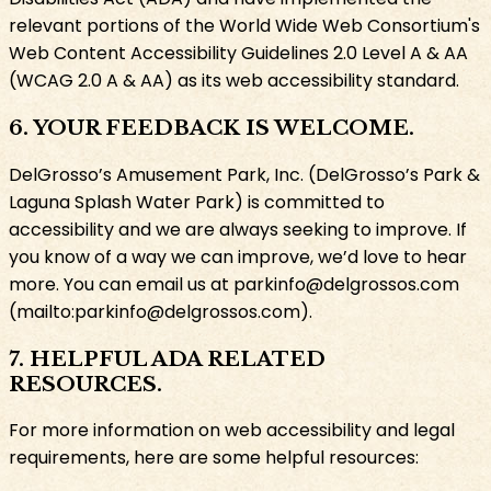
relevant portions of the World Wide Web Consortium's
Web Content Accessibility Guidelines 2.0 Level A & AA
(WCAG 2.0 A & AA) as its web accessibility standard.​​​​‌ ‍ ​‍​‍‌‍ ‌ ​‍‌‍‍‌‌‍‌ ‌‍‍‌‌‍ ‍​‍​‍​ ‍‍​‍​‍‌ ​ ‌‍​‌‌‍ ‍‌‍‍‌‌ ‌​‌ ‍‌​‍ ‍‌‍‍‌‌‍ ​‍​‍​‍ ​​‍​‍‌‍‍​‌ ​‍‌‍‌‌‌‍‌‍​‍​‍​ ‍‍​‍​‍‌‍‍​‌ ‌​‌ ‌​‌ ​​​ ‍‍​‍ ​‍ ‌‍ ​‌‍​‌​‍ ‌‌‍‌‍‌‍​‌‌‍ ‌‌‍‍‌‌‍‌ ‌‍ ​‌‍‍‌‌‍​‌​‍ ‌‌‍‌​‌‍‌‌‌‍ ​‌‍‌ ‌ ​‍‌‍ ‌ ​ ‌ ​ ‌‍ ​‍ ‍‌ ​ ‌‍​‌‌‍ ‍‌‍‍‌‌ ‌​‌ ‍‌​‍ ‍‌ ​ ‌ ‌​‌ ‌‌‌‍‌​‌‍‍‌‌‍ ​‍ ‌‍‍‌‌‍ ‍‌ ‌​‌‍‌‌‌‍ ‍‌ ‌​​‍ ‌‍‌‌‌‍‌​‌‍‍‌‌ ‌​​‍ ‌‍ ‌‌‍ ‌‍‌​‌‍‌‌​ ‌‌ ​​‌ ​‍‌‍‌‌‌ ​ ‌‍‌‌‌‍ ‍‌ ‌​‌‍​‌‌ ‌​‌‍‍‌‌‍ ‌‍ ‍​ ‍ ‌‍‍‌‌‍‌​​ ‌​ ‌‌​ ​​​ ‌​‌‍‌​‌‍​‍‌‍​‍​ ‌ ‌‍‌‌​‍ ‌​ ​ ‌‍‌​‌‍​ ​ ‌​​‍ ‌​ ‌​​ ‌‌​ ​‌​ ‍‌​‍ ‌‌‍​‍‌‍‌‍​ ‌ ​ ​​​‍ ‌​ ​ ​ ‌‌‌‍‌‍​ ‌‍‌‍​‌​ ​‌‌‍​‌​ ​​​ ​‌‌‍‌‍‌‍​‍‌‍‌‌​ ‍ ‌ ‌​‌ ‍‌‌ ​​‌‍‌‌​ ‌‌ ​​‌‍​‌‌‍‌ ‌‍‌‌​ ‍ ‌ ​​‌‍​‌‌ ‌​‌‍‍​​ ‌‌ ​​‌‍​‌‌‍‌ ‌‍‌‌‌​​‍‌ ‌‌‌‍‍‌‌‍ ​‌‍‌​‌‍‌‌‌ ​‍​‍‌‌​ ‌‌‌​​‍‌‌ ‌‍‍ ‌‍‌‌‌ ‍‌​‍‌‌​ ​ ‌​‌​​‍‌‌​ ​ ‌​‌​​‍‌‌​ ​‍​ ​‍​ ‍‌​ ‌‍​ ‌ ‌‍​‌​ ‌ ​ ​‌​ ​‌‌‍​‌‌‍​‌​ ‍‌​ ​‌​ ​​​‍‌‌​ ​‍​ ​‍​‍‌‌​ ‌‌‌​‌​​‍ ‍‌‍​‍‌‍ ‌‍‌​‌ ‍‌​‍‌‌​ ‌‌‌​​‍‌‌ ‌‍‍ ‌‍‌‌‌ ‍‌​‍‌‌​ ​ ‌​‌​​‍‌‌​ ​ ‌​‌​​‍‌‌​ ​‍​ ​‍​ ​‌‌‍‌‍‌‍‌‍‌‍​‍‌‍‌‍‌‍​‍‌‍‌‌‌‍​ ​ ​ ​ ‌‍​ ‌ ​ ‍​​‍‌‌​ ​‍​ ​‍​‍‌‌​ ‌‌‌​‌​​‍ ‍‌‍​ ‌‍‍​‌‍‍‌‌‍ ​‌‍‌​‌ ​‍‌‍‌‌‌‍ ‍​‍‌‌​ ‌‌‌​​‍‌‌ ‌‍‍ ‌‍‌‌‌ ‍‌​‍‌‌​ ​ ‌​‌​​‍‌‌​ ​ ‌​‌​​‍‌‌​ ​‍​ ​‍‌‍​ ​ ‍‌​ ​‍​ ‌​‌‍‌​‌‍‌​‌‍​‌‌‍​‌‌‍‌‍‌‍‌‌‌‍​‌​ ​‌​‍‌‌​ ​‍​ ​‍​‍‌‌​ ‌‌‌​‌​​‍ ‍‌ ‌​‌‍‌‌‌ ‍​‌ ‌​​ ‌‍​‍‌‍​‌‌ ​ ‌‍‌‌‌‌‌‌‌ ​‍‌‍ ​​ ‌‌‍‍​‌ ‌​‌ ‌​‌ ​​​‍‌‌​ ​ ‌​​‌​‍‌‌​ ​‍‌​‌‍​‍‌‌​ ​‍‌​‌‍‌‍ ​‌‍​‌​‍ ‌‌‍‌‍‌‍​‌‌‍ ‌‌‍‍‌‌‍‌ ‌‍ ​‌‍‍‌‌‍​‌​‍ ‌‌‍‌​‌‍‌‌‌‍ ​‌‍‌ ‌ ​‍‌‍ ‌ ​ ‌ ​ ‌‍ ​‍ ‍‌ ​ ‌‍​‌‌‍ ‍‌‍‍‌‌ ‌​‌ ‍‌​‍ ‍‌ ​ ‌ ‌​‌ ‌‌‌‍‌​‌‍‍‌‌‍ ​‍‌‍‌‍‍‌‌‍‌​​ ‌​ ‌‌​ ​​​ ‌​‌‍‌​‌‍​‍‌‍​‍​ ‌ ‌‍‌‌​‍ ‌​ ​ ‌‍‌​‌‍​ ​ ‌​​‍ ‌​ ‌​​ ‌‌​ ​‌​ ‍‌​‍ ‌‌‍​‍‌‍‌‍​ ‌ ​ ​​​‍ ‌​ ​ ​ ‌‌‌‍‌‍​ ‌‍‌‍​‌​ ​‌‌‍​‌​ ​​​ ​‌‌‍‌‍‌‍​‍‌‍‌‌​‍‌‍‌ ‌​‌ ‍‌‌ ​​‌‍‌‌​ ‌‌ ​​‌‍​‌‌‍‌ ‌‍‌‌​‍‌‍‌ ​​‌‍​‌‌ ‌​‌‍‍​​ ‌‌ ​​‌‍​‌‌‍‌ ‌‍‌‌‌​​‍‌ ‌‌‌‍‍‌‌‍ ​‌‍‌​‌‍‌‌‌ ​‍​‍‌‌​ ‌‌‌​​‍‌‌ ‌‍‍ ‌‍‌‌‌ ‍‌​‍‌‌​ ​ ‌​‌​​‍‌‌​ ​ ‌​‌​​‍‌‌​ ​‍​ ​‍​ ‍‌​ ‌‍​ ‌ ‌‍​‌​ ‌ ​ ​‌​ ​‌‌‍​‌‌‍​‌​ ‍‌​ ​‌​ ​​​‍‌‌​ ​‍​ ​‍​‍‌‌​ ‌‌‌​‌​​‍ ‍‌‍​‍‌‍ ‌‍‌​‌ ‍‌​‍‌‌​ ‌‌‌​​‍‌‌ ‌‍‍ ‌‍‌‌‌ ‍‌​‍‌‌​ ​ ‌​‌​​‍‌‌​ ​ ‌​‌​​‍‌‌​ ​‍​ ​‍​ ​‌‌‍‌‍‌‍‌‍‌‍​‍‌‍‌‍‌‍​‍‌‍‌‌‌‍​ ​ ​ ​ ‌‍​ ‌ ​ ‍​​‍‌‌​ ​‍​ ​‍​‍‌‌​ ‌‌‌​‌​​‍ ‍‌‍​ ‌‍‍​‌‍‍‌‌‍ ​‌‍‌​‌ ​‍‌‍‌‌‌‍ ‍​‍‌‌​ ‌‌‌​​‍‌‌ ‌‍‍ ‌‍‌‌‌ ‍‌​‍‌‌​ ​ ‌​‌​​‍‌‌​ ​ ‌​‌​​‍‌‌​ ​‍​ ​‍‌‍​ ​ ‍‌​ ​‍​ ‌​‌‍‌​‌‍‌​‌‍​‌‌‍​‌‌‍‌‍‌‍‌‌‌‍​‌​ ​‌​‍‌‌​ ​‍​ ​‍​‍‌‌​ ‌‌‌​‌​​‍ ‍‌ ‌​‌‍‌‌‌ ‍​‌ ‌​​‍‌‍‌ ​​‌‍‌‌‌ ​‍‌ ​ ‌ ​​‌‍‌‌‌‍​ ‌ ‌​‌‍‍‌‌ ‌‍‌‍‌‌​ ‌‌ ​​‌ ‌‌‌‍​‍‌‍ ​‌‍‍‌‌ ​ ‌‍‍​‌‍‌‌‌‍‌​​‍​‍‌ ‌
6. YOUR FEEDBACK IS WELCOME.​​​​‌ ‍ ​‍​‍‌‍ ‌ ​‍‌‍‍‌‌‍‌ ‌‍‍‌‌‍ ‍​‍​‍​ ‍‍​‍​‍‌ ​ ‌‍​‌‌‍ ‍‌‍‍‌‌ ‌​‌ ‍‌​‍ ‍‌‍‍‌‌‍ ​‍​‍​‍ ​​‍​‍‌‍‍​‌ ​‍‌‍‌‌‌‍‌‍​‍​‍​ ‍‍​‍​‍‌‍‍​‌ ‌​‌ ‌​‌ ​​​ ‍‍​‍ ​‍ ‌‍ ​‌‍​‌​‍ ‌‌‍‌‍‌‍​‌‌‍ ‌‌‍‍‌‌‍‌ ‌‍ ​‌‍‍‌‌‍​‌​‍ ‌‌‍‌​‌‍‌‌‌‍ ​‌‍‌ ‌ ​‍‌‍ ‌ ​ ‌ ​ ‌‍ ​‍ ‍‌ ​ ‌‍​‌‌‍ ‍‌‍‍‌‌ ‌​‌ ‍‌​‍ ‍‌ ​ ‌ ‌​‌ ‌‌‌‍‌​‌‍‍‌‌‍ ​‍ ‌‍‍‌‌‍ ‍‌ ‌​‌‍‌‌‌‍ ‍‌ ‌​​‍ ‌‍‌‌‌‍‌​‌‍‍‌‌ ‌​​‍ ‌‍ ‌‌‍ ‌‍‌​‌‍‌‌​ ‌‌ ​​‌ ​‍‌‍‌‌‌ ​ ‌‍‌‌‌‍ ‍‌ ‌​‌‍​‌‌ ‌​‌‍‍‌‌‍ ‌‍ ‍​ ‍ ‌‍‍‌‌‍‌​​ ‌​ ‌‌​ ​​​ ‌​‌‍‌​‌‍​‍‌‍​‍​ ‌ ‌‍‌‌​‍ ‌​ ​ ‌‍‌​‌‍​ ​ ‌​​‍ ‌​ ‌​​ ‌‌​ ​‌​ ‍‌​‍ ‌‌‍​‍‌‍‌‍​ ‌ ​ ​​​‍ ‌​ ​ ​ ‌‌‌‍‌‍​ ‌‍‌‍​‌​ ​‌‌‍​‌​ ​​​ ​‌‌‍‌‍‌‍​‍‌‍‌‌​ ‍ ‌ ‌​‌ ‍‌‌ ​​‌‍‌‌​ ‌‌ ​​‌‍​‌‌‍‌ ‌‍‌‌​ ‍ ‌ ​​‌‍​‌‌ ‌​‌‍‍​​ ‌‌ ​​‌‍​‌‌‍‌ ‌‍‌‌‌​​‍‌ ‌‌‌‍‍‌‌‍ ​‌‍‌​‌‍‌‌‌ ​‍​‍‌‌​ ‌‌‌​​‍‌‌ ‌‍‍ ‌‍‌‌‌ ‍‌​‍‌‌​ ​ ‌​‌​​‍‌‌​ ​ ‌​‌​​‍‌‌​ ​‍​ ​‍​ ‍‌​ ‌‍​ ‌ ‌‍​‌​ ‌ ​ ​‌​ ​‌‌‍​‌‌‍​‌​ ‍‌​ ​‌​ ​​​‍‌‌​ ​‍​ ​‍​‍‌‌​ ‌‌‌​‌​​‍ ‍‌‍​‍‌‍ ‌‍‌​‌ ‍‌​‍‌‌​ ‌‌‌​​‍‌‌ ‌‍‍ ‌‍‌‌‌ ‍‌​‍‌‌​ ​ ‌​‌​​‍‌‌​ ​ ‌​‌​​‍‌‌​ ​‍​ ​‍​ ‌ ‌‍‌‍​ ‌ ‌‍‌​​ ​​​ ‍​‌‍‌‌‌‍‌‍​ ‍​​ ‌ ‌‍​ ​ ​‍​‍‌‌​ ​‍​ ​‍​‍‌‌​ ‌‌‌​‌​​‍ ‍‌‍​ ‌‍‍​‌‍‍‌‌‍ ​‌‍‌​‌ ​‍‌‍‌‌‌‍ ‍​‍‌‌​ ‌‌‌​​‍‌‌ ‌‍‍ ‌‍‌‌‌ ‍‌​‍‌‌​ ​ ‌​‌​​‍‌‌​ ​ ‌​‌​​‍‌‌​ ​‍​ ​‍​ ​ ​ ​‌​ ‌‌​ ‌​‌‍‌‌‌‍‌‌​ ​‌‌‍‌‍​ ‌‌‌‍​‌​ ​ ‌‍‌‍​‍‌‌​ ​‍​ ​‍​‍‌‌​ ‌‌‌​‌​​‍ ‍‌ ‌​‌‍‌‌‌ ‍​‌ ‌​​ ‌‍​‍‌‍​‌‌ ​ ‌‍‌‌‌‌‌‌‌ ​‍‌‍ ​​ ‌‌‍‍​‌ ‌​‌ ‌​‌ ​​​‍‌‌​ ​ ‌​​‌​‍‌‌​ ​‍‌​‌‍​‍‌‌​ ​‍‌​‌‍‌‍ ​‌‍​‌​‍ ‌‌‍‌‍‌‍​‌‌‍ ‌‌‍‍‌‌‍‌ ‌‍ ​‌‍‍‌‌‍​‌​‍ ‌‌‍‌​‌‍‌‌‌‍ ​‌‍‌ ‌ ​‍‌‍ ‌ ​ ‌ ​ ‌‍ ​‍ ‍‌ ​ ‌‍​‌‌‍ ‍‌‍‍‌‌ ‌​‌ ‍‌​‍ ‍‌ ​ ‌ ‌​‌ ‌‌‌‍‌​‌‍‍‌‌‍ ​‍‌‍‌‍‍‌‌‍‌​​ ‌​ ‌‌​ ​​​ ‌​‌‍‌​‌‍​‍‌‍​‍​ ‌ ‌‍‌‌​‍ ‌​ ​ ‌‍‌​‌‍​ ​ ‌​​‍ ‌​ ‌​​ ‌‌​ ​‌​ ‍‌​‍ ‌‌‍​‍‌‍‌‍​ ‌ ​ ​​​‍ ‌​ ​ ​ ‌‌‌‍‌‍​ ‌‍‌‍​‌​ ​‌‌‍​‌​ ​​​ ​‌‌‍‌‍‌‍​‍‌‍‌‌​‍‌‍‌ ‌​‌ ‍‌‌ ​​‌‍‌‌​ ‌‌ ​​‌‍​‌‌‍‌ ‌‍‌‌​‍‌‍‌ ​​‌‍​‌‌ ‌​‌‍‍​​ ‌‌ ​​‌‍​‌‌‍‌ ‌‍‌‌‌​​‍‌ ‌‌‌‍‍‌‌‍ ​‌‍‌​‌‍‌‌‌ ​‍​‍‌‌​ ‌‌‌​​‍‌‌ ‌‍‍ ‌‍‌‌‌ ‍‌​‍‌‌​ ​ ‌​‌​​‍‌‌​ ​ ‌​‌​​‍‌‌​ ​‍​ ​‍​ ‍‌​ ‌‍​ ‌ ‌‍​‌​ ‌ ​ ​‌​ ​‌‌‍​‌‌‍​‌​ ‍‌​ ​‌​ ​​​‍‌‌​ ​‍​ ​‍​‍‌‌​ ‌‌‌​‌​​‍ ‍‌‍​‍‌‍ ‌‍‌​‌ ‍‌​‍‌‌​ ‌‌‌​​‍‌‌ ‌‍‍ ‌‍‌‌‌ ‍‌​‍‌‌​ ​ ‌​‌​​‍‌‌​ ​ ‌​‌​​‍‌‌​ ​‍​ ​‍​ ‌ ‌‍‌‍​ ‌ ‌‍‌​​ ​​​ ‍​‌‍‌‌‌‍‌‍​ ‍​​ ‌ ‌‍​ ​ ​‍​‍‌‌​ ​‍​ ​‍​‍‌‌​ ‌‌‌​‌​​‍ ‍‌‍​ ‌‍‍​‌‍‍‌‌‍ ​‌‍‌​‌ ​‍‌‍‌‌‌‍ ‍​‍‌‌​ ‌‌‌​​‍‌‌ ‌‍‍ ‌‍‌‌‌ ‍‌​‍‌‌​ ​ ‌​‌​​‍‌‌​ ​ ‌​‌​​‍‌‌​ ​‍​ ​‍​ ​ ​ ​‌​ ‌‌​ ‌​‌‍‌‌‌‍‌‌​ ​‌‌‍‌‍​ ‌‌‌‍​‌​ ​ ‌‍‌‍​‍‌‌​ ​‍​ ​‍​‍‌‌​ ‌‌‌​‌​​‍ ‍‌ ‌​‌‍‌‌‌ ‍​‌ ‌​​‍‌‍‌ ​​‌‍‌‌‌ ​‍‌ ​ ‌ ​​‌‍‌‌‌‍​ ‌ ‌​‌‍‍‌‌ ‌‍‌‍‌‌​ ‌‌ ​​‌ ‌‌‌‍​‍‌‍ ​‌‍‍‌‌ ​ ‌‍‍​‌‍‌‌‌‍‌​​‍​‍‌ ‌
DelGrosso’s Amusement Park, Inc. (DelGrosso’s Park &
Laguna Splash Water Park) is committed to
accessibility and we are always seeking to improve. If
you know of a way we can improve, we’d love to hear
more. You can email us at parkinfo@delgrossos.com
(mailto:parkinfo@delgrossos.com).​​​​‌ ‍ ​‍​‍‌‍ ‌ ​‍‌‍‍‌‌‍‌ ‌‍‍‌‌‍ ‍​‍​‍​ ‍‍​‍​‍‌ ​ ‌‍​‌‌‍ ‍‌‍‍‌‌ ‌​‌ ‍‌​‍ ‍‌‍‍‌‌‍ ​‍​‍​‍ ​​‍​‍‌‍‍​‌ ​‍‌‍‌‌‌‍‌‍​‍​‍​ ‍‍​‍​‍‌‍‍​‌ ‌​‌ ‌​‌ ​​​ ‍‍​‍ ​‍ ‌‍ ​‌‍​‌​‍ ‌‌‍‌‍‌‍​‌‌‍ ‌‌‍‍‌‌‍‌ ‌‍ ​‌‍‍‌‌‍​‌​‍ ‌‌‍‌​‌‍‌‌‌‍ ​‌‍‌ ‌ ​‍‌‍ ‌ ​ ‌ ​ ‌‍ ​‍ ‍‌ ​ ‌‍​‌‌‍ ‍‌‍‍‌‌ ‌​‌ ‍‌​‍ ‍‌ ​ ‌ ‌​‌ ‌‌‌‍‌​‌‍‍‌‌‍ ​‍ ‌‍‍‌‌‍ ‍‌ ‌​‌‍‌‌‌‍ ‍‌ ‌​​‍ ‌‍‌‌‌‍‌​‌‍‍‌‌ ‌​​‍ ‌‍ ‌‌‍ ‌‍‌​‌‍‌‌​ ‌‌ ​​‌ ​‍‌‍‌‌‌ ​ ‌‍‌‌‌‍ ‍‌ ‌​‌‍​‌‌ ‌​‌‍‍‌‌‍ ‌‍ ‍​ ‍ ‌‍‍‌‌‍‌​​ ‌​ ‌‌​ ​​​ ‌​‌‍‌​‌‍​‍‌‍​‍​ ‌ ‌‍‌‌​‍ ‌​ ​ ‌‍‌​‌‍​ ​ ‌​​‍ ‌​ ‌​​ ‌‌​ ​‌​ ‍‌​‍ ‌‌‍​‍‌‍‌‍​ ‌ ​ ​​​‍ ‌​ ​ ​ ‌‌‌‍‌‍​ ‌‍‌‍​‌​ ​‌‌‍​‌​ ​​​ ​‌‌‍‌‍‌‍​‍‌‍‌‌​ ‍ ‌ ‌​‌ ‍‌‌ ​​‌‍‌‌​ ‌‌ ​​‌‍​‌‌‍‌ ‌‍‌‌​ ‍ ‌ ​​‌‍​‌‌ ‌​‌‍‍​​ ‌‌ ​​‌‍​‌‌‍‌ ‌‍‌‌‌​​‍‌ ‌‌‌‍‍‌‌‍ ​‌‍‌​‌‍‌‌‌ ​‍​‍‌‌​ ‌‌‌​​‍‌‌ ‌‍‍ ‌‍‌‌‌ ‍‌​‍‌‌​ ​ ‌​‌​​‍‌‌​ ​ ‌​‌​​‍‌‌​ ​‍​ ​‍​ ‍‌​ ‌‍​ ‌ ‌‍​‌​ ‌ ​ ​‌​ ​‌‌‍​‌‌‍​‌​ ‍‌​ ​‌​ ​​​‍‌‌​ ​‍​ ​‍​‍‌‌​ ‌‌‌​‌​​‍ ‍‌‍​‍‌‍ ‌‍‌​‌ ‍‌​‍‌‌​ ‌‌‌​​‍‌‌ ‌‍‍ ‌‍‌‌‌ ‍‌​‍‌‌​ ​ ‌​‌​​‍‌‌​ ​ ‌​‌​​‍‌‌​ ​‍​ ​‍​ ‌‍‌‍‌‍​ ​ ‌‍‌​‌‍​‌​ ​ ​ ‌​‌‍​‍‌‍​‌​ ‌‍‌‍​ ‌‍‌​​‍‌‌​ ​‍​ ​‍​‍‌‌​ ‌‌‌​‌​​‍ ‍‌‍​ ‌‍‍​‌‍‍‌‌‍ ​‌‍‌​‌ ​‍‌‍‌‌‌‍ ‍​‍‌‌​ ‌‌‌​​‍‌‌ ‌‍‍ ‌‍‌‌‌ ‍‌​‍‌‌​ ​ ‌​‌​​‍‌‌​ ​ ‌​‌​​‍‌‌​ ​‍​ ​‍‌‍‌​​ ​​​ ‌‌‌‍​‌​ ‌ ​ ​ ‌‍‌​​ ‌‌‌‍​‌​ ‌ ‌‍‌‌‌‍​‌​‍‌‌​ ​‍​ ​‍​‍‌‌​ ‌‌‌​‌​​‍ ‍‌ ‌​‌‍‌‌‌ ‍​‌ ‌​​ ‌‍​‍‌‍​‌‌ ​ ‌‍‌‌‌‌‌‌‌ ​‍‌‍ ​​ ‌‌‍‍​‌ ‌​‌ ‌​‌ ​​​‍‌‌​ ​ ‌​​‌​‍‌‌​ ​‍‌​‌‍​‍‌‌​ ​‍‌​‌‍‌‍ ​‌‍​‌​‍ ‌‌‍‌‍‌‍​‌‌‍ ‌‌‍‍‌‌‍‌ ‌‍ ​‌‍‍‌‌‍​‌​‍ ‌‌‍‌​‌‍‌‌‌‍ ​‌‍‌ ‌ ​‍‌‍ ‌ ​ ‌ ​ ‌‍ ​‍ ‍‌ ​ ‌‍​‌‌‍ ‍‌‍‍‌‌ ‌​‌ ‍‌​‍ ‍‌ ​ ‌ ‌​‌ ‌‌‌‍‌​‌‍‍‌‌‍ ​‍‌‍‌‍‍‌‌‍‌​​ ‌​ ‌‌​ ​​​ ‌​‌‍‌​‌‍​‍‌‍​‍​ ‌ ‌‍‌‌​‍ ‌​ ​ ‌‍‌​‌‍​ ​ ‌​​‍ ‌​ ‌​​ ‌‌​ ​‌​ ‍‌​‍ ‌‌‍​‍‌‍‌‍​ ‌ ​ ​​​‍ ‌​ ​ ​ ‌‌‌‍‌‍​ ‌‍‌‍​‌​ ​‌‌‍​‌​ ​​​ ​‌‌‍‌‍‌‍​‍‌‍‌‌​‍‌‍‌ ‌​‌ ‍‌‌ ​​‌‍‌‌​ ‌‌ ​​‌‍​‌‌‍‌ ‌‍‌‌​‍‌‍‌ ​​‌‍​‌‌ ‌​‌‍‍​​ ‌‌ ​​‌‍​‌‌‍‌ ‌‍‌‌‌​​‍‌ ‌‌‌‍‍‌‌‍ ​‌‍‌​‌‍‌‌‌ ​‍​‍‌‌​ ‌‌‌​​‍‌‌ ‌‍‍ ‌‍‌‌‌ ‍‌​‍‌‌​ ​ ‌​‌​​‍‌‌​ ​ ‌​‌​​‍‌‌​ ​‍​ ​‍​ ‍‌​ ‌‍​ ‌ ‌‍​‌​ ‌ ​ ​‌​ ​‌‌‍​‌‌‍​‌​ ‍‌​ ​‌​ ​​​‍‌‌​ ​‍​ ​‍​‍‌‌​ ‌‌‌​‌​​‍ ‍‌‍​‍‌‍ ‌‍‌​‌ ‍‌​‍‌‌​ ‌‌‌​​‍‌‌ ‌‍‍ ‌‍‌‌‌ ‍‌​‍‌‌​ ​ ‌​‌​​‍‌‌​ ​ ‌​‌​​‍‌‌​ ​‍​ ​‍​ ‌‍‌‍‌‍​ ​ ‌‍‌​‌‍​‌​ ​ ​ ‌​‌‍​‍‌‍​‌​ ‌‍‌‍​ ‌‍‌​​‍‌‌​ ​‍​ ​‍​‍‌‌​ ‌‌‌​‌​​‍ ‍‌‍​ ‌‍‍​‌‍‍‌‌‍ ​‌‍‌​‌ ​‍‌‍‌‌‌‍ ‍​‍‌‌​ ‌‌‌​​‍‌‌ ‌‍‍ ‌‍‌‌‌ ‍‌​‍‌‌​ ​ ‌​‌​​‍‌‌​ ​ ‌​‌​​‍‌‌​ ​‍​ ​‍‌‍‌​​ ​​​ ‌‌‌‍​‌​ ‌ ​ ​ ‌‍‌​​ ‌‌‌‍​‌​ ‌ ‌‍‌‌‌‍​‌​‍‌‌​ ​‍​ ​‍​‍‌‌​ ‌‌‌​‌​​‍ ‍‌ ‌​‌‍‌‌‌ ‍​‌ ‌​​‍‌‍‌ ​​‌‍‌‌‌ ​‍‌ ​ ‌ ​​‌‍‌‌‌‍​ ‌ ‌​‌‍‍‌‌ ‌‍‌‍‌‌​ ‌‌ ​​‌ ‌‌‌‍​‍‌‍ ​‌‍‍‌‌ ​ ‌‍‍​‌‍‌‌‌‍‌​​‍​‍‌ ‌
7. HELPFUL ADA RELATED
RESOURCES.​​​​‌ ‍ ​‍​‍‌‍ ‌ ​‍‌‍‍‌‌‍‌ ‌‍‍‌‌‍ ‍​‍​‍​ ‍‍​‍​‍‌ ​ ‌‍​‌‌‍ ‍‌‍‍‌‌ ‌​‌ ‍‌​‍ ‍‌‍‍‌‌‍ ​‍​‍​‍ ​​‍​‍‌‍‍​‌ ​‍‌‍‌‌‌‍‌‍​‍​‍​ ‍‍​‍​‍‌‍‍​‌ ‌​‌ ‌​‌ ​​​ ‍‍​‍ ​‍ ‌‍ ​‌‍​‌​‍ ‌‌‍‌‍‌‍​‌‌‍ ‌‌‍‍‌‌‍‌ ‌‍ ​‌‍‍‌‌‍​‌​‍ ‌‌‍‌​‌‍‌‌‌‍ ​‌‍‌ ‌ ​‍‌‍ ‌ ​ ‌ ​ ‌‍ ​‍ ‍‌ ​ ‌‍​‌‌‍ ‍‌‍‍‌‌ ‌​‌ ‍‌​‍ ‍‌ ​ ‌ ‌​‌ ‌‌‌‍‌​‌‍‍‌‌‍ ​‍ ‌‍‍‌‌‍ ‍‌ ‌​‌‍‌‌‌‍ ‍‌ ‌​​‍ ‌‍‌‌‌‍‌​‌‍‍‌‌ ‌​​‍ ‌‍ ‌‌‍ ‌‍‌​‌‍‌‌​ ‌‌ ​​‌ ​‍‌‍‌‌‌ ​ ‌‍‌‌‌‍ ‍‌ ‌​‌‍​‌‌ ‌​‌‍‍‌‌‍ ‌‍ ‍​ ‍ ‌‍‍‌‌‍‌​​ ‌​ ‌‌​ ​​​ ‌​‌‍‌​‌‍​‍‌‍​‍​ ‌ ‌‍‌‌​‍ ‌​ ​ ‌‍‌​‌‍​ ​ ‌​​‍ ‌​ ‌​​ ‌‌​ ​‌​ ‍‌​‍ ‌‌‍​‍‌‍‌‍​ ‌ ​ ​​​‍ ‌​ ​ ​ ‌‌‌‍‌‍​ ‌‍‌‍​‌​ ​‌‌‍​‌​ ​​​ ​‌‌‍‌‍‌‍​‍‌‍‌‌​ ‍ ‌ ‌​‌ ‍‌‌ ​​‌‍‌‌​ ‌‌ ​​‌‍​‌‌‍‌ ‌‍‌‌​ ‍ ‌ ​​‌‍​‌‌ ‌​‌‍‍​​ ‌‌ ​​‌‍​‌‌‍‌ ‌‍‌‌‌​​‍‌ ‌‌‌‍‍‌‌‍ ​‌‍‌​‌‍‌‌‌ ​‍​‍‌‌​ ‌‌‌​​‍‌‌ ‌‍‍ ‌‍‌‌‌ ‍‌​‍‌‌​ ​ ‌​‌​​‍‌‌​ ​ ‌​‌​​‍‌‌​ ​‍​ ​‍​ ‍‌​ ‌‍​ ‌ ‌‍​‌​ ‌ ​ ​‌​ ​‌‌‍​‌‌‍​‌​ ‍‌​ ​‌​ ​​​‍‌‌​ ​‍​ ​‍​‍‌‌​ ‌‌‌​‌​​‍ ‍‌‍​‍‌‍ ‌‍‌​‌ ‍‌​‍‌‌​ ‌‌‌​​‍‌‌ ‌‍‍ ‌‍‌‌‌ ‍‌​‍‌‌​ ​ ‌​‌​​‍‌‌​ ​ ‌​‌​​‍‌‌​ ​‍​ ​‍​ ‌​‌‍​‌​ ‌‍​ ‌‌​ ‌ ​ ‌​‌‍​‍‌‍​‍‌‍‌​​ ​‌‌‍‌‌​ ‍​​‍‌‌​ ​‍​ ​‍​‍‌‌​ ‌‌‌​‌​​‍ ‍‌‍​ ‌‍‍​‌‍‍‌‌‍ ​‌‍‌​‌ ​‍‌‍‌‌‌‍ ‍​‍‌‌​ ‌‌‌​​‍‌‌ ‌‍‍ ‌‍‌‌‌ ‍‌​‍‌‌​ ​ ‌​‌​​‍‌‌​ ​ ‌​‌​​‍‌‌​ ​‍​ ​‍​ ‍​​ ​‌‌‍‌​​ ‌‌​ ‌ ‌‍‌​‌‍​ ​ ‍‌​ ‌​​ ​‍‌‍‌‍​ ‍​​‍‌‌​ ​‍​ ​‍​‍‌‌​ ‌‌‌​‌​​‍ ‍‌ ‌​‌‍‌‌‌ ‍​‌ ‌​​ ‌‍​‍‌‍​‌‌ ​ ‌‍‌‌‌‌‌‌‌ ​‍‌‍ ​​ ‌‌‍‍​‌ ‌​‌ ‌​‌ ​​​‍‌‌​ ​ ‌​​‌​‍‌‌​ ​‍‌​‌‍​‍‌‌​ ​‍‌​‌‍‌‍ ​‌‍​‌​‍ ‌‌‍‌‍‌‍​‌‌‍ ‌‌‍‍‌‌‍‌ ‌‍ ​‌‍‍‌‌‍​‌​‍ ‌‌‍‌​‌‍‌‌‌‍ ​‌‍‌ ‌ ​‍‌‍ ‌ ​ ‌ ​ ‌‍ ​‍ ‍‌ ​ ‌‍​‌‌‍ ‍‌‍‍‌‌ ‌​‌ ‍‌​‍ ‍‌ ​ ‌ ‌​‌ ‌‌‌‍‌​‌‍‍‌‌‍ ​‍‌‍‌‍‍‌‌‍‌​​ ‌​ ‌‌​ ​​​ ‌​‌‍‌​‌‍​‍‌‍​‍​ ‌ ‌‍‌‌​‍ ‌​ ​ ‌‍‌​‌‍​ ​ ‌​​‍ ‌​ ‌​​ ‌‌​ ​‌​ ‍‌​‍ ‌‌‍​‍‌‍‌‍​ ‌ ​ ​​​‍ ‌​ ​ ​ ‌‌‌‍‌‍​ ‌‍‌‍​‌​ ​‌‌‍​‌​ ​​​ ​‌‌‍‌‍‌‍​‍‌‍‌‌​‍‌‍‌ ‌​‌ ‍‌‌ ​​‌‍‌‌​ ‌‌ ​​‌‍​‌‌‍‌ ‌‍‌‌​‍‌‍‌ ​​‌‍​‌‌ ‌​‌‍‍​​ ‌‌ ​​‌‍​‌‌‍‌ ‌‍‌‌‌​​‍‌ ‌‌‌‍‍‌‌‍ ​‌‍‌​‌‍‌‌‌ ​‍​‍‌‌​ ‌‌‌​​‍‌‌ ‌‍‍ ‌‍‌‌‌ ‍‌​‍‌‌​ ​ ‌​‌​​‍‌‌​ ​ ‌​‌​​‍‌‌​ ​‍​ ​‍​ ‍‌​ ‌‍​ ‌ ‌‍​‌​ ‌ ​ ​‌​ ​‌‌‍​‌‌‍​‌​ ‍‌​ ​‌​ ​​​‍‌‌​ ​‍​ ​‍​‍‌‌​ ‌‌‌​‌​​‍ ‍‌‍​‍‌‍ ‌‍‌​‌ ‍‌​‍‌‌​ ‌‌‌​​‍‌‌ ‌‍‍ ‌‍‌‌‌ ‍‌​‍‌‌​ ​ ‌​‌​​‍‌‌​ ​ ‌​‌​​‍‌‌​ ​‍​ ​‍​ ‌​‌‍​‌​ ‌‍​ ‌‌​ ‌ ​ ‌​‌‍​‍‌‍​‍‌‍‌​​ ​‌‌‍‌‌​ ‍​​‍‌‌​ ​‍​ ​‍​‍‌‌​ ‌‌‌​‌​​‍ ‍‌‍​ ‌‍‍​‌‍‍‌‌‍ ​‌‍‌​‌ ​‍‌‍‌‌‌‍ ‍​‍‌‌​ ‌‌‌​​‍‌‌ ‌‍‍ ‌‍‌‌‌ ‍‌​‍‌‌​ ​ ‌​‌​​‍‌‌​ ​ ‌​‌​​‍‌‌​ ​‍​ ​‍​ ‍​​ ​‌‌‍‌​​ ‌‌​ ‌ ‌‍‌​‌‍​ ​ ‍‌​ ‌​​ ​‍‌‍‌‍​ ‍​​‍‌‌​ ​‍​ ​‍​‍‌‌​ ‌‌‌​‌​​‍ ‍‌ ‌​‌‍‌‌‌ ‍​‌ ‌​​‍‌‍‌ ​​‌‍‌‌‌ ​‍‌ ​ ‌ ​​‌‍‌‌‌‍​ ‌ ‌​‌‍‍‌‌ ‌‍‌‍‌‌​ ‌‌ ​​‌ ‌‌‌‍​‍‌‍ ​‌‍‍‌‌ ​ ‌‍‍​‌‍‌‌‌‍‌​​‍​‍‌ ‌
For more information on web accessibility and legal
requirements, here are some helpful resources:​​​​‌ ‍ ​‍​‍‌‍ ‌ ​‍‌‍‍‌‌‍‌ ‌‍‍‌‌‍ ‍​‍​‍​ ‍‍​‍​‍‌ ​ ‌‍​‌‌‍ ‍‌‍‍‌‌ ‌​‌ ‍‌​‍ ‍‌‍‍‌‌‍ ​‍​‍​‍ ​​‍​‍‌‍‍​‌ ​‍‌‍‌‌‌‍‌‍​‍​‍​ ‍‍​‍​‍‌‍‍​‌ ‌​‌ ‌​‌ ​​​ ‍‍​‍ ​‍ ‌‍ ​‌‍​‌​‍ ‌‌‍‌‍‌‍​‌‌‍ ‌‌‍‍‌‌‍‌ ‌‍ ​‌‍‍‌‌‍​‌​‍ ‌‌‍‌​‌‍‌‌‌‍ ​‌‍‌ ‌ ​‍‌‍ ‌ ​ ‌ ​ ‌‍ ​‍ ‍‌ ​ ‌‍​‌‌‍ ‍‌‍‍‌‌ ‌​‌ ‍‌​‍ ‍‌ ​ ‌ ‌​‌ ‌‌‌‍‌​‌‍‍‌‌‍ ​‍ ‌‍‍‌‌‍ ‍‌ ‌​‌‍‌‌‌‍ ‍‌ ‌​​‍ ‌‍‌‌‌‍‌​‌‍‍‌‌ ‌​​‍ ‌‍ ‌‌‍ ‌‍‌​‌‍‌‌​ ‌‌ ​​‌ ​‍‌‍‌‌‌ ​ ‌‍‌‌‌‍ ‍‌ ‌​‌‍​‌‌ ‌​‌‍‍‌‌‍ ‌‍ ‍​ ‍ ‌‍‍‌‌‍‌​​ ‌​ ‌‌​ ​​​ ‌​‌‍‌​‌‍​‍‌‍​‍​ ‌ ‌‍‌‌​‍ ‌​ ​ ‌‍‌​‌‍​ ​ ‌​​‍ ‌​ ‌​​ ‌‌​ ​‌​ ‍‌​‍ ‌‌‍​‍‌‍‌‍​ ‌ ​ ​​​‍ ‌​ ​ ​ ‌‌‌‍‌‍​ ‌‍‌‍​‌​ ​‌‌‍​‌​ ​​​ ​‌‌‍‌‍‌‍​‍‌‍‌‌​ ‍ ‌ ‌​‌ ‍‌‌ ​​‌‍‌‌​ ‌‌ ​​‌‍​‌‌‍‌ ‌‍‌‌​ ‍ ‌ ​​‌‍​‌‌ ‌​‌‍‍​​ ‌‌ ​​‌‍​‌‌‍‌ ‌‍‌‌‌​​‍‌ ‌‌‌‍‍‌‌‍ ​‌‍‌​‌‍‌‌‌ ​‍​‍‌‌​ ‌‌‌​​‍‌‌ ‌‍‍ ‌‍‌‌‌ ‍‌​‍‌‌​ ​ ‌​‌​​‍‌‌​ ​ ‌​‌​​‍‌‌​ ​‍​ ​‍​ ‍‌​ ‌‍​ ‌ ‌‍​‌​ ‌ ​ ​‌​ ​‌‌‍​‌‌‍​‌​ ‍‌​ ​‌​ ​​​‍‌‌​ ​‍​ ​‍​‍‌‌​ ‌‌‌​‌​​‍ ‍‌‍​‍‌‍ ‌‍‌​‌ ‍‌​‍‌‌​ ‌‌‌​​‍‌‌ ‌‍‍ ‌‍‌‌‌ ‍‌​‍‌‌​ ​ ‌​‌​​‍‌‌​ ​ ‌​‌​​‍‌‌​ ​‍​ ​‍‌‍‌‌‌‍​‌‌‍​‍‌‍​‍​ ‌ ‌‍​ ‌‍​‍​ ​​​ ​‍‌‍‌‌​ ‍‌‌‍​‍​‍‌‌​ ​‍​ ​‍​‍‌‌​ ‌‌‌​‌​​‍ ‍‌‍​ ‌‍‍​‌‍‍‌‌‍ ​‌‍‌​‌ ​‍‌‍‌‌‌‍ ‍​‍‌‌​ ‌‌‌​​‍‌‌ ‌‍‍ ‌‍‌‌‌ ‍‌​‍‌‌​ ​ ‌​‌​​‍‌‌​ ​ ‌​‌​​‍‌‌​ ​‍​ ​‍​ ‌‍‌‍​‌​ ‌‌​ ‌​‌‍​ ​ ‌‌‌‍‌‍​ ‍‌‌‍‌‍​ ‌ ​ ​‍‌‍​‍​‍‌‌​ ​‍​ ​‍​‍‌‌​ ‌‌‌​‌​​‍ ‍‌ ‌​‌‍‌‌‌ ‍​‌ ‌​​ ‌‍​‍‌‍​‌‌ ​ ‌‍‌‌‌‌‌‌‌ ​‍‌‍ ​​ ‌‌‍‍​‌ ‌​‌ ‌​‌ ​​​‍‌‌​ ​ ‌​​‌​‍‌‌​ ​‍‌​‌‍​‍‌‌​ ​‍‌​‌‍‌‍ ​‌‍​‌​‍ ‌‌‍‌‍‌‍​‌‌‍ ‌‌‍‍‌‌‍‌ ‌‍ ​‌‍‍‌‌‍​‌​‍ ‌‌‍‌​‌‍‌‌‌‍ ​‌‍‌ ‌ ​‍‌‍ ‌ ​ ‌ ​ ‌‍ ​‍ ‍‌ ​ ‌‍​‌‌‍ ‍‌‍‍‌‌ ‌​‌ ‍‌​‍ ‍‌ ​ ‌ ‌​‌ ‌‌‌‍‌​‌‍‍‌‌‍ ​‍‌‍‌‍‍‌‌‍‌​​ ‌​ ‌‌​ ​​​ ‌​‌‍‌​‌‍​‍‌‍​‍​ ‌ ‌‍‌‌​‍ ‌​ ​ ‌‍‌​‌‍​ ​ ‌​​‍ ‌​ ‌​​ ‌‌​ ​‌​ ‍‌​‍ ‌‌‍​‍‌‍‌‍​ ‌ ​ ​​​‍ ‌​ ​ ​ ‌‌‌‍‌‍​ ‌‍‌‍​‌​ ​‌‌‍​‌​ ​​​ ​‌‌‍‌‍‌‍​‍‌‍‌‌​‍‌‍‌ ‌​‌ ‍‌‌ ​​‌‍‌‌​ ‌‌ ​​‌‍​‌‌‍‌ ‌‍‌‌​‍‌‍‌ ​​‌‍​‌‌ ‌​‌‍‍​​ ‌‌ ​​‌‍​‌‌‍‌ ‌‍‌‌‌​​‍‌ ‌‌‌‍‍‌‌‍ ​‌‍‌​‌‍‌‌‌ ​‍​‍‌‌​ ‌‌‌​​‍‌‌ ‌‍‍ ‌‍‌‌‌ ‍‌​‍‌‌​ ​ ‌​‌​​‍‌‌​ ​ ‌​‌​​‍‌‌​ ​‍​ ​‍​ ‍‌​ ‌‍​ ‌ ‌‍​‌​ ‌ ​ ​‌​ ​‌‌‍​‌‌‍​‌​ ‍‌​ ​‌​ ​​​‍‌‌​ ​‍​ ​‍​‍‌‌​ ‌‌‌​‌​​‍ ‍‌‍​‍‌‍ ‌‍‌​‌ ‍‌​‍‌‌​ ‌‌‌​​‍‌‌ ‌‍‍ ‌‍‌‌‌ ‍‌​‍‌‌​ ​ ‌​‌​​‍‌‌​ ​ ‌​‌​​‍‌‌​ ​‍​ ​‍‌‍‌‌‌‍​‌‌‍​‍‌‍​‍​ ‌ ‌‍​ ‌‍​‍​ ​​​ ​‍‌‍‌‌​ ‍‌‌‍​‍​‍‌‌​ ​‍​ ​‍​‍‌‌​ ‌‌‌​‌​​‍ ‍‌‍​ ‌‍‍​‌‍‍‌‌‍ ​‌‍‌​‌ ​‍‌‍‌‌‌‍ ‍​‍‌‌​ ‌‌‌​​‍‌‌ ‌‍‍ ‌‍‌‌‌ ‍‌​‍‌‌​ ​ ‌​‌​​‍‌‌​ ​ ‌​‌​​‍‌‌​ ​‍​ ​‍​ ‌‍‌‍​‌​ ‌‌​ ‌​‌‍​ ​ ‌‌‌‍‌‍​ ‍‌‌‍‌‍​ ‌ ​ ​‍‌‍​‍​‍‌‌​ ​‍​ ​‍​‍‌‌​ ‌‌‌​‌​​‍ ‍‌ ‌​‌‍‌‌‌ ‍​‌ ‌​​‍‌‍‌ ​​‌‍‌‌‌ ​‍‌ ​ ‌ ​​‌‍‌‌‌‍​ ‌ ‌​‌‍‍‌‌ ‌‍‌‍‌‌​ ‌‌ ​​‌ ‌‌‌‍​‍‌‍ ​‌‍‍‌‌ ​ ‌‍‍​‌‍‌‌‌‍‌​​‍​‍‌ ‌