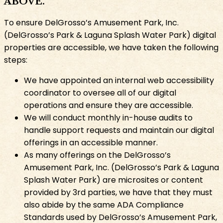
ABOVE.​​​​‌ ‍ ​‍​‍‌‍ ‌ ​‍‌‍‍‌‌‍‌ ‌‍‍‌‌‍ ‍​‍​‍​ ‍‍​‍​‍‌ ​ ‌‍​‌‌‍ ‍‌‍‍‌‌ ‌​‌ ‍‌​‍ ‍‌‍‍‌‌‍ ​‍​‍​‍ ​​‍​‍‌‍‍​‌ ​‍‌‍‌‌‌‍‌‍​‍​‍​ ‍‍​‍​‍‌‍‍​‌ ‌​‌ ‌​‌ ​​​ ‍‍​‍ ​‍ ‌‍ ​‌‍​‌​‍ ‌‌‍‌‍‌‍​‌‌‍ ‌‌‍‍‌‌‍‌ ‌‍ ​‌‍‍‌‌‍​‌​‍ ‌‌‍‌​‌‍‌‌‌‍ ​‌‍‌ ‌ ​‍‌‍ ‌ ​ ‌ ​ ‌‍ ​‍ ‍‌ ​ ‌‍​‌‌‍ ‍‌‍‍‌‌ ‌​‌ ‍‌​‍ ‍‌ ​ ‌ ‌​‌ ‌‌‌‍‌​‌‍‍‌‌‍ ​‍ ‌‍‍‌‌‍ ‍‌ ‌​‌‍‌‌‌‍ ‍‌ ‌​​‍ ‌‍‌‌‌‍‌​‌‍‍‌‌ ‌​​‍ ‌‍ ‌‌‍ ‌‍‌​‌‍‌‌​ ‌‌ ​​‌ ​‍‌‍‌‌‌ ​ ‌‍‌‌‌‍ ‍‌ ‌​‌‍​‌‌ ‌​‌‍‍‌‌‍ ‌‍ ‍​ ‍ ‌‍‍‌‌‍‌​​ ‌​ ‌‌​ ​​​ ‌​‌‍‌​‌‍​‍‌‍​‍​ ‌ ‌‍‌‌​‍ ‌​ ​ ‌‍‌​‌‍​ ​ ‌​​‍ ‌​ ‌​​ ‌‌​ ​‌​ ‍‌​‍ ‌‌‍​‍‌‍‌‍​ ‌ ​ ​​​‍ ‌​ ​ ​ ‌‌‌‍‌‍​ ‌‍‌‍​‌​ ​‌‌‍​‌​ ​​​ ​‌‌‍‌‍‌‍​‍‌‍‌‌​ ‍ ‌ ‌​‌ ‍‌‌ ​​‌‍‌‌​ ‌‌ ​​‌‍​‌‌‍‌ ‌‍‌‌​ ‍ ‌ ​​‌‍​‌‌ ‌​‌‍‍​​ ‌‌ ​​‌‍​‌‌‍‌ ‌‍‌‌‌​​‍‌ ‌‌‌‍‍‌‌‍ ​‌‍‌​‌‍‌‌‌ ​‍​‍‌‌​ ‌‌‌​​‍‌‌ ‌‍‍ ‌‍‌‌‌ ‍‌​‍‌‌​ ​ ‌​‌​​‍‌‌​ ​ ‌​‌​​‍‌‌​ ​‍​ ​‍​ ‍‌​ ‌‍​ ‌ ‌‍​‌​ ‌ ​ ​‌​ ​‌‌‍​‌‌‍​‌​ ‍‌​ ​‌​ ​​​‍‌‌​ ​‍​ ​‍​‍‌‌​ ‌‌‌​‌​​‍ ‍‌‍​‍‌‍ ‌‍‌​‌ ‍‌​‍‌‌​ ‌‌‌​​‍‌‌ ‌‍‍ ‌‍‌‌‌ ‍‌​‍‌‌​ ​ ‌​‌​​‍‌‌​ ​ ‌​‌​​‍‌‌​ ​‍​ ​‍​ ‍‌​ ‌​‌‍​ ​ ​‌​ ‌‍​ ​ ‌‍‌‍​ ‌‍​ ‍​​ ​‍‌‍‌‍​ ​‌​‍‌‌​ ​‍​ ​‍​‍‌‌​ ‌‌‌​‌​​‍ ‍‌‍​ ‌‍‍​‌‍‍‌‌‍ ​‌‍‌​‌ ​‍‌‍‌‌‌‍ ‍​‍‌‌​ ‌‌‌​​‍‌‌ ‌‍‍ ‌‍‌‌‌ ‍‌​‍‌‌​ ​ ‌​‌​​‍‌‌​ ​ ‌​‌​​‍‌‌​ ​‍​ ​‍‌‍​ ​ ‌​​ ​‍​ ​​​ ‌ ​ ‌​​ ​‍​ ‍‌‌‍​‍​ ​​​ ‌​​ ​‌​‍‌‌​ ​‍​ ​‍​‍‌‌​ ‌‌‌​‌​​‍ ‍‌ ‌​‌‍‌‌‌ ‍​‌ ‌​​ ‌‍​‍‌‍​‌‌ ​ ‌‍‌‌‌‌‌‌‌ ​‍‌‍ ​​ ‌‌‍‍​‌ ‌​‌ ‌​‌ ​​​‍‌‌​ ​ ‌​​‌​‍‌‌​ ​‍‌​‌‍​‍‌‌​ ​‍‌​‌‍‌‍ ​‌‍​‌​‍ ‌‌‍‌‍‌‍​‌‌‍ ‌‌‍‍‌‌‍‌ ‌‍ ​‌‍‍‌‌‍​‌​‍ ‌‌‍‌​‌‍‌‌‌‍ ​‌‍‌ ‌ ​‍‌‍ ‌ ​ ‌ ​ ‌‍ ​‍ ‍‌ ​ ‌‍​‌‌‍ ‍‌‍‍‌‌ ‌​‌ ‍‌​‍ ‍‌ ​ ‌ ‌​‌ ‌‌‌‍‌​‌‍‍‌‌‍ ​‍‌‍‌‍‍‌‌‍‌​​ ‌​ ‌‌​ ​​​ ‌​‌‍‌​‌‍​‍‌‍​‍​ ‌ ‌‍‌‌​‍ ‌​ ​ ‌‍‌​‌‍​ ​ ‌​​‍ ‌​ ‌​​ ‌‌​ ​‌​ ‍‌​‍ ‌‌‍​‍‌‍‌‍​ ‌ ​ ​​​‍ ‌​ ​ ​ ‌‌‌‍‌‍​ ‌‍‌‍​‌​ ​‌‌‍​‌​ ​​​ ​‌‌‍‌‍‌‍​‍‌‍‌‌​‍‌‍‌ ‌​‌ ‍‌‌ ​​‌‍‌‌​ ‌‌ ​​‌‍​‌‌‍‌ ‌‍‌‌​‍‌‍‌ ​​‌‍​‌‌ ‌​‌‍‍​​ ‌‌ ​​‌‍​‌‌‍‌ ‌‍‌‌‌​​‍‌ ‌‌‌‍‍‌‌‍ ​‌‍‌​‌‍‌‌‌ ​‍​‍‌‌​ ‌‌‌​​‍‌‌ ‌‍‍ ‌‍‌‌‌ ‍‌​‍‌‌​ ​ ‌​‌​​‍‌‌​ ​ ‌​‌​​‍‌‌​ ​‍​ ​‍​ ‍‌​ ‌‍​ ‌ ‌‍​‌​ ‌ ​ ​‌​ ​‌‌‍​‌‌‍​‌​ ‍‌​ ​‌​ ​​​‍‌‌​ ​‍​ ​‍​‍‌‌​ ‌‌‌​‌​​‍ ‍‌‍​‍‌‍ ‌‍‌​‌ ‍‌​‍‌‌​ ‌‌‌​​‍‌‌ ‌‍‍ ‌‍‌‌‌ ‍‌​‍‌‌​ ​ ‌​‌​​‍‌‌​ ​ ‌​‌​​‍‌‌​ ​‍​ ​‍​ ‍‌​ ‌​‌‍​ ​ ​‌​ ‌‍​ ​ ‌‍‌‍​ ‌‍​ ‍​​ ​‍‌‍‌‍​ ​‌​‍‌‌​ ​‍​ ​‍​‍‌‌​ ‌‌‌​‌​​‍ ‍‌‍​ ‌‍‍​‌‍‍‌‌‍ ​‌‍‌​‌ ​‍‌‍‌‌‌‍ ‍​‍‌‌​ ‌‌‌​​‍‌‌ ‌‍‍ ‌‍‌‌‌ ‍‌​‍‌‌​ ​ ‌​‌​​‍‌‌​ ​ ‌​‌​​‍‌‌​ ​‍​ ​‍‌‍​ ​ ‌​​ ​‍​ ​​​ ‌ ​ ‌​​ ​‍​ ‍‌‌‍​‍​ ​​​ ‌​​ ​‌​‍‌‌​ ​‍​ ​‍​‍‌‌​ ‌‌‌​‌​​‍ ‍‌ ‌​‌‍‌‌‌ ‍​‌ ‌​​‍‌‍‌ ​​‌‍‌‌‌ ​‍‌ ​ ‌ ​​‌‍‌‌‌‍​ ‌ ‌​‌‍‍‌‌ ‌‍‌‍‌‌​ ‌‌ ​​‌ ‌‌‌‍​‍‌‍ ​‌‍‍‌‌ ​ ‌‍‍​‌‍‌‌‌‍‌​​‍​‍‌ ‌
To ensure DelGrosso’s Amusement Park, Inc.
(DelGrosso’s Park & Laguna Splash Water Park) digital
properties are accessible, we have taken the following
steps:​​​​‌ ‍ ​‍​‍‌‍ ‌ ​‍‌‍‍‌‌‍‌ ‌‍‍‌‌‍ ‍​‍​‍​ ‍‍​‍​‍‌ ​ ‌‍​‌‌‍ ‍‌‍‍‌‌ ‌​‌ ‍‌​‍ ‍‌‍‍‌‌‍ ​‍​‍​‍ ​​‍​‍‌‍‍​‌ ​‍‌‍‌‌‌‍‌‍​‍​‍​ ‍‍​‍​‍‌‍‍​‌ ‌​‌ ‌​‌ ​​​ ‍‍​‍ ​‍ ‌‍ ​‌‍​‌​‍ ‌‌‍‌‍‌‍​‌‌‍ ‌‌‍‍‌‌‍‌ ‌‍ ​‌‍‍‌‌‍​‌​‍ ‌‌‍‌​‌‍‌‌‌‍ ​‌‍‌ ‌ ​‍‌‍ ‌ ​ ‌ ​ ‌‍ ​‍ ‍‌ ​ ‌‍​‌‌‍ ‍‌‍‍‌‌ ‌​‌ ‍‌​‍ ‍‌ ​ ‌ ‌​‌ ‌‌‌‍‌​‌‍‍‌‌‍ ​‍ ‌‍‍‌‌‍ ‍‌ ‌​‌‍‌‌‌‍ ‍‌ ‌​​‍ ‌‍‌‌‌‍‌​‌‍‍‌‌ ‌​​‍ ‌‍ ‌‌‍ ‌‍‌​‌‍‌‌​ ‌‌ ​​‌ ​‍‌‍‌‌‌ ​ ‌‍‌‌‌‍ ‍‌ ‌​‌‍​‌‌ ‌​‌‍‍‌‌‍ ‌‍ ‍​ ‍ ‌‍‍‌‌‍‌​​ ‌​ ‌‌​ ​​​ ‌​‌‍‌​‌‍​‍‌‍​‍​ ‌ ‌‍‌‌​‍ ‌​ ​ ‌‍‌​‌‍​ ​ ‌​​‍ ‌​ ‌​​ ‌‌​ ​‌​ ‍‌​‍ ‌‌‍​‍‌‍‌‍​ ‌ ​ ​​​‍ ‌​ ​ ​ ‌‌‌‍‌‍​ ‌‍‌‍​‌​ ​‌‌‍​‌​ ​​​ ​‌‌‍‌‍‌‍​‍‌‍‌‌​ ‍ ‌ ‌​‌ ‍‌‌ ​​‌‍‌‌​ ‌‌ ​​‌‍​‌‌‍‌ ‌‍‌‌​ ‍ ‌ ​​‌‍​‌‌ ‌​‌‍‍​​ ‌‌ ​​‌‍​‌‌‍‌ ‌‍‌‌‌​​‍‌ ‌‌‌‍‍‌‌‍ ​‌‍‌​‌‍‌‌‌ ​‍​‍‌‌​ ‌‌‌​​‍‌‌ ‌‍‍ ‌‍‌‌‌ ‍‌​‍‌‌​ ​ ‌​‌​​‍‌‌​ ​ ‌​‌​​‍‌‌​ ​‍​ ​‍​ ‍‌​ ‌‍​ ‌ ‌‍​‌​ ‌ ​ ​‌​ ​‌‌‍​‌‌‍​‌​ ‍‌​ ​‌​ ​​​‍‌‌​ ​‍​ ​‍​‍‌‌​ ‌‌‌​‌​​‍ ‍‌‍​‍‌‍ ‌‍‌​‌ ‍‌​‍‌‌​ ‌‌‌​​‍‌‌ ‌‍‍ ‌‍‌‌‌ ‍‌​‍‌‌​ ​ ‌​‌​​‍‌‌​ ​ ‌​‌​​‍‌‌​ ​‍​ ​‍​ ‍​​ ‌‌‌‍‌‌‌‍‌‍‌‍​ ​ ​​‌‍​ ​ ‌‍‌‍‌‍​ ‍‌​ ‌‍​ ‌‌​‍‌‌​ ​‍​ ​‍​‍‌‌​ ‌‌‌​‌​​‍ ‍‌‍​ ‌‍‍​‌‍‍‌‌‍ ​‌‍‌​‌ ​‍‌‍‌‌‌‍ ‍​‍‌‌​ ‌‌‌​​‍‌‌ ‌‍‍ ‌‍‌‌‌ ‍‌​‍‌‌​ ​ ‌​‌​​‍‌‌​ ​ ‌​‌​​‍‌‌​ ​‍​ ​‍​ ‌ ​ ​​​ ‌ ​ ​‍‌‍​‍‌‍​‍‌‍​‍‌‍​‍​ ​‍‌‍‌​​ ​ ​ ‍‌​‍‌‌​ ​‍​ ​‍​‍‌‌​ ‌‌‌​‌​​‍ ‍‌ ‌​‌‍‌‌‌ ‍​‌ ‌​​ ‌‍​‍‌‍​‌‌ ​ ‌‍‌‌‌‌‌‌‌ ​‍‌‍ ​​ ‌‌‍‍​‌ ‌​‌ ‌​‌ ​​​‍‌‌​ ​ ‌​​‌​‍‌‌​ ​‍‌​‌‍​‍‌‌​ ​‍‌​‌‍‌‍ ​‌‍​‌​‍ ‌‌‍‌‍‌‍​‌‌‍ ‌‌‍‍‌‌‍‌ ‌‍ ​‌‍‍‌‌‍​‌​‍ ‌‌‍‌​‌‍‌‌‌‍ ​‌‍‌ ‌ ​‍‌‍ ‌ ​ ‌ ​ ‌‍ ​‍ ‍‌ ​ ‌‍​‌‌‍ ‍‌‍‍‌‌ ‌​‌ ‍‌​‍ ‍‌ ​ ‌ ‌​‌ ‌‌‌‍‌​‌‍‍‌‌‍ ​‍‌‍‌‍‍‌‌‍‌​​ ‌​ ‌‌​ ​​​ ‌​‌‍‌​‌‍​‍‌‍​‍​ ‌ ‌‍‌‌​‍ ‌​ ​ ‌‍‌​‌‍​ ​ ‌​​‍ ‌​ ‌​​ ‌‌​ ​‌​ ‍‌​‍ ‌‌‍​‍‌‍‌‍​ ‌ ​ ​​​‍ ‌​ ​ ​ ‌‌‌‍‌‍​ ‌‍‌‍​‌​ ​‌‌‍​‌​ ​​​ ​‌‌‍‌‍‌‍​‍‌‍‌‌​‍‌‍‌ ‌​‌ ‍‌‌ ​​‌‍‌‌​ ‌‌ ​​‌‍​‌‌‍‌ ‌‍‌‌​‍‌‍‌ ​​‌‍​‌‌ ‌​‌‍‍​​ ‌‌ ​​‌‍​‌‌‍‌ ‌‍‌‌‌​​‍‌ ‌‌‌‍‍‌‌‍ ​‌‍‌​‌‍‌‌‌ ​‍​‍‌‌​ ‌‌‌​​‍‌‌ ‌‍‍ ‌‍‌‌‌ ‍‌​‍‌‌​ ​ ‌​‌​​‍‌‌​ ​ ‌​‌​​‍‌‌​ ​‍​ ​‍​ ‍‌​ ‌‍​ ‌ ‌‍​‌​ ‌ ​ ​‌​ ​‌‌‍​‌‌‍​‌​ ‍‌​ ​‌​ ​​​‍‌‌​ ​‍​ ​‍​‍‌‌​ ‌‌‌​‌​​‍ ‍‌‍​‍‌‍ ‌‍‌​‌ ‍‌​‍‌‌​ ‌‌‌​​‍‌‌ ‌‍‍ ‌‍‌‌‌ ‍‌​‍‌‌​ ​ ‌​‌​​‍‌‌​ ​ ‌​‌​​‍‌‌​ ​‍​ ​‍​ ‍​​ ‌‌‌‍‌‌‌‍‌‍‌‍​ ​ ​​‌‍​ ​ ‌‍‌‍‌‍​ ‍‌​ ‌‍​ ‌‌​‍‌‌​ ​‍​ ​‍​‍‌‌​ ‌‌‌​‌​​‍ ‍‌‍​ ‌‍‍​‌‍‍‌‌‍ ​‌‍‌​‌ ​‍‌‍‌‌‌‍ ‍​‍‌‌​ ‌‌‌​​‍‌‌ ‌‍‍ ‌‍‌‌‌ ‍‌​‍‌‌​ ​ ‌​‌​​‍‌‌​ ​ ‌​‌​​‍‌‌​ ​‍​ ​‍​ ‌ ​ ​​​ ‌ ​ ​‍‌‍​‍‌‍​‍‌‍​‍‌‍​‍​ ​‍‌‍‌​​ ​ ​ ‍‌​‍‌‌​ ​‍​ ​‍​‍‌‌​ ‌‌‌​‌​​‍ ‍‌ ‌​‌‍‌‌‌ ‍​‌ ‌​​‍‌‍‌ ​​‌‍‌‌‌ ​‍‌ ​ ‌ ​​‌‍‌‌‌‍​ ‌ ‌​‌‍‍‌‌ ‌‍‌‍‌‌​ ‌‌ ​​‌ ‌‌‌‍​‍‌‍ ​‌‍‍‌‌ ​ ‌‍‍​‌‍‌‌‌‍‌​​‍​‍‌ ‌
We have appointed an internal web accessibility
coordinator to oversee all of our digital
operations and ensure they are accessible.​​​​‌ ‍ ​‍​‍‌‍ ‌ ​‍‌‍‍‌‌‍‌ ‌‍‍‌‌‍ ‍​‍​‍​ ‍‍​‍​‍‌ ​ ‌‍​‌‌‍ ‍‌‍‍‌‌ ‌​‌ ‍‌​‍ ‍‌‍‍‌‌‍ ​‍​‍​‍ ​​‍​‍‌‍‍​‌ ​‍‌‍‌‌‌‍‌‍​‍​‍​ ‍‍​‍​‍‌‍‍​‌ ‌​‌ ‌​‌ ​​​ ‍‍​‍ ​‍ ‌‍ ​‌‍​‌​‍ ‌‌‍‌‍‌‍​‌‌‍ ‌‌‍‍‌‌‍‌ ‌‍ ​‌‍‍‌‌‍​‌​‍ ‌‌‍‌​‌‍‌‌‌‍ ​‌‍‌ ‌ ​‍‌‍ ‌ ​ ‌ ​ ‌‍ ​‍ ‍‌ ​ ‌‍​‌‌‍ ‍‌‍‍‌‌ ‌​‌ ‍‌​‍ ‍‌ ​ ‌ ‌​‌ ‌‌‌‍‌​‌‍‍‌‌‍ ​‍ ‌‍‍‌‌‍ ‍‌ ‌​‌‍‌‌‌‍ ‍‌ ‌​​‍ ‌‍‌‌‌‍‌​‌‍‍‌‌ ‌​​‍ ‌‍ ‌‌‍ ‌‍‌​‌‍‌‌​ ‌‌ ​​‌ ​‍‌‍‌‌‌ ​ ‌‍‌‌‌‍ ‍‌ ‌​‌‍​‌‌ ‌​‌‍‍‌‌‍ ‌‍ ‍​ ‍ ‌‍‍‌‌‍‌​​ ‌​ ‌‌​ ​​​ ‌​‌‍‌​‌‍​‍‌‍​‍​ ‌ ‌‍‌‌​‍ ‌​ ​ ‌‍‌​‌‍​ ​ ‌​​‍ ‌​ ‌​​ ‌‌​ ​‌​ ‍‌​‍ ‌‌‍​‍‌‍‌‍​ ‌ ​ ​​​‍ ‌​ ​ ​ ‌‌‌‍‌‍​ ‌‍‌‍​‌​ ​‌‌‍​‌​ ​​​ ​‌‌‍‌‍‌‍​‍‌‍‌‌​ ‍ ‌ ‌​‌ ‍‌‌ ​​‌‍‌‌​ ‌‌ ​​‌‍​‌‌‍‌ ‌‍‌‌​ ‍ ‌ ​​‌‍​‌‌ ‌​‌‍‍​​ ‌‌ ​​‌‍​‌‌‍‌ ‌‍‌‌‌​​‍‌ ‌‌‌‍‍‌‌‍ ​‌‍‌​‌‍‌‌‌ ​‍​‍‌‌​ ‌‌‌​​‍‌‌ ‌‍‍ ‌‍‌‌‌ ‍‌​‍‌‌​ ​ ‌​‌​​‍‌‌​ ​ ‌​‌​​‍‌‌​ ​‍​ ​‍​ ‍‌​ ‌‍​ ‌ ‌‍​‌​ ‌ ​ ​‌​ ​‌‌‍​‌‌‍​‌​ ‍‌​ ​‌​ ​​​‍‌‌​ ​‍​ ​‍​‍‌‌​ ‌‌‌​‌​​‍ ‍‌‍​‍‌‍ ‌‍‌​‌ ‍‌​‍‌‌​ ‌‌‌​​‍‌‌ ‌‍‍ ‌‍‌‌‌ ‍‌​‍‌‌​ ​ ‌​‌​​‍‌‌​ ​ ‌​‌​​‍‌‌​ ​‍​ ​‍​ ​‌​ ‌ ​ ​ ​ ‌ ​ ​‍‌‍​‌‌‍‌‌​ ‌‌​ ‍‌​ ​ ​ ​ ​ ‍‌​‍‌‌​ ​‍​ ​‍​‍‌‌​ ‌‌‌​‌​​‍ ‍‌‍​ ‌‍‍​‌‍‍‌‌‍ ​‌‍‌​‌ ​‍‌‍‌‌‌‍ ‍​‍‌‌​ ‌‌‌​​‍‌‌ ‌‍‍ ‌‍‌‌‌ ‍‌​‍‌‌​ ​ ‌​‌​​‍‌‌​ ​ ‌​‌​​‍‌‌​ ​‍​ ​‍‌‍‌​‌‍‌‍​ ‍‌​ ‍‌​ ‌‍​ ‌ ​ ​‍​ ​ ‌‍​ ​ ‌‌​ ​​‌‍‌‍​‍‌‌​ ​‍​ ​‍​‍‌‌​ ‌‌‌​‌​​‍ ‍‌ ‌​‌‍‌‌‌ ‍​‌ ‌​​ ‌‍​‍‌‍​‌‌ ​ ‌‍‌‌‌‌‌‌‌ ​‍‌‍ ​​ ‌‌‍‍​‌ ‌​‌ ‌​‌ ​​​‍‌‌​ ​ ‌​​‌​‍‌‌​ ​‍‌​‌‍​‍‌‌​ ​‍‌​‌‍‌‍ ​‌‍​‌​‍ ‌‌‍‌‍‌‍​‌‌‍ ‌‌‍‍‌‌‍‌ ‌‍ ​‌‍‍‌‌‍​‌​‍ ‌‌‍‌​‌‍‌‌‌‍ ​‌‍‌ ‌ ​‍‌‍ ‌ ​ ‌ ​ ‌‍ ​‍ ‍‌ ​ ‌‍​‌‌‍ ‍‌‍‍‌‌ ‌​‌ ‍‌​‍ ‍‌ ​ ‌ ‌​‌ ‌‌‌‍‌​‌‍‍‌‌‍ ​‍‌‍‌‍‍‌‌‍‌​​ ‌​ ‌‌​ ​​​ ‌​‌‍‌​‌‍​‍‌‍​‍​ ‌ ‌‍‌‌​‍ ‌​ ​ ‌‍‌​‌‍​ ​ ‌​​‍ ‌​ ‌​​ ‌‌​ ​‌​ ‍‌​‍ ‌‌‍​‍‌‍‌‍​ ‌ ​ ​​​‍ ‌​ ​ ​ ‌‌‌‍‌‍​ ‌‍‌‍​‌​ ​‌‌‍​‌​ ​​​ ​‌‌‍‌‍‌‍​‍‌‍‌‌​‍‌‍‌ ‌​‌ ‍‌‌ ​​‌‍‌‌​ ‌‌ ​​‌‍​‌‌‍‌ ‌‍‌‌​‍‌‍‌ ​​‌‍​‌‌ ‌​‌‍‍​​ ‌‌ ​​‌‍​‌‌‍‌ ‌‍‌‌‌​​‍‌ ‌‌‌‍‍‌‌‍ ​‌‍‌​‌‍‌‌‌ ​‍​‍‌‌​ ‌‌‌​​‍‌‌ ‌‍‍ ‌‍‌‌‌ ‍‌​‍‌‌​ ​ ‌​‌​​‍‌‌​ ​ ‌​‌​​‍‌‌​ ​‍​ ​‍​ ‍‌​ ‌‍​ ‌ ‌‍​‌​ ‌ ​ ​‌​ ​‌‌‍​‌‌‍​‌​ ‍‌​ ​‌​ ​​​‍‌‌​ ​‍​ ​‍​‍‌‌​ ‌‌‌​‌​​‍ ‍‌‍​‍‌‍ ‌‍‌​‌ ‍‌​‍‌‌​ ‌‌‌​​‍‌‌ ‌‍‍ ‌‍‌‌‌ ‍‌​‍‌‌​ ​ ‌​‌​​‍‌‌​ ​ ‌​‌​​‍‌‌​ ​‍​ ​‍​ ​‌​ ‌ ​ ​ ​ ‌ ​ ​‍‌‍​‌‌‍‌‌​ ‌‌​ ‍‌​ ​ ​ ​ ​ ‍‌​‍‌‌​ ​‍​ ​‍​‍‌‌​ ‌‌‌​‌​​‍ ‍‌‍​ ‌‍‍​‌‍‍‌‌‍ ​‌‍‌​‌ ​‍‌‍‌‌‌‍ ‍​‍‌‌​ ‌‌‌​​‍‌‌ ‌‍‍ ‌‍‌‌‌ ‍‌​‍‌‌​ ​ ‌​‌​​‍‌‌​ ​ ‌​‌​​‍‌‌​ ​‍​ ​‍‌‍‌​‌‍‌‍​ ‍‌​ ‍‌​ ‌‍​ ‌ ​ ​‍​ ​ ‌‍​ ​ ‌‌​ ​​‌‍‌‍​‍‌‌​ ​‍​ ​‍​‍‌‌​ ‌‌‌​‌​​‍ ‍‌ ‌​‌‍‌‌‌ ‍​‌ ‌​​‍‌‍‌ ​​‌‍‌‌‌ ​‍‌ ​ ‌ ​​‌‍‌‌‌‍​ ‌ ‌​‌‍‍‌‌ ‌‍‌‍‌‌​ ‌‌ ​​‌ ‌‌‌‍​‍‌‍ ​‌‍‍‌‌ ​ ‌‍‍​‌‍‌‌‌‍‌​​‍​‍‌ ‌
We will conduct monthly in-house audits to
handle support requests and maintain our digital
offerings in an accessible manner.​​​​‌ ‍ ​‍​‍‌‍ ‌ ​‍‌‍‍‌‌‍‌ ‌‍‍‌‌‍ ‍​‍​‍​ ‍‍​‍​‍‌ ​ ‌‍​‌‌‍ ‍‌‍‍‌‌ ‌​‌ ‍‌​‍ ‍‌‍‍‌‌‍ ​‍​‍​‍ ​​‍​‍‌‍‍​‌ ​‍‌‍‌‌‌‍‌‍​‍​‍​ ‍‍​‍​‍‌‍‍​‌ ‌​‌ ‌​‌ ​​​ ‍‍​‍ ​‍ ‌‍ ​‌‍​‌​‍ ‌‌‍‌‍‌‍​‌‌‍ ‌‌‍‍‌‌‍‌ ‌‍ ​‌‍‍‌‌‍​‌​‍ ‌‌‍‌​‌‍‌‌‌‍ ​‌‍‌ ‌ ​‍‌‍ ‌ ​ ‌ ​ ‌‍ ​‍ ‍‌ ​ ‌‍​‌‌‍ ‍‌‍‍‌‌ ‌​‌ ‍‌​‍ ‍‌ ​ ‌ ‌​‌ ‌‌‌‍‌​‌‍‍‌‌‍ ​‍ ‌‍‍‌‌‍ ‍‌ ‌​‌‍‌‌‌‍ ‍‌ ‌​​‍ ‌‍‌‌‌‍‌​‌‍‍‌‌ ‌​​‍ ‌‍ ‌‌‍ ‌‍‌​‌‍‌‌​ ‌‌ ​​‌ ​‍‌‍‌‌‌ ​ ‌‍‌‌‌‍ ‍‌ ‌​‌‍​‌‌ ‌​‌‍‍‌‌‍ ‌‍ ‍​ ‍ ‌‍‍‌‌‍‌​​ ‌​ ‌‌​ ​​​ ‌​‌‍‌​‌‍​‍‌‍​‍​ ‌ ‌‍‌‌​‍ ‌​ ​ ‌‍‌​‌‍​ ​ ‌​​‍ ‌​ ‌​​ ‌‌​ ​‌​ ‍‌​‍ ‌‌‍​‍‌‍‌‍​ ‌ ​ ​​​‍ ‌​ ​ ​ ‌‌‌‍‌‍​ ‌‍‌‍​‌​ ​‌‌‍​‌​ ​​​ ​‌‌‍‌‍‌‍​‍‌‍‌‌​ ‍ ‌ ‌​‌ ‍‌‌ ​​‌‍‌‌​ ‌‌ ​​‌‍​‌‌‍‌ ‌‍‌‌​ ‍ ‌ ​​‌‍​‌‌ ‌​‌‍‍​​ ‌‌ ​​‌‍​‌‌‍‌ ‌‍‌‌‌​​‍‌ ‌‌‌‍‍‌‌‍ ​‌‍‌​‌‍‌‌‌ ​‍​‍‌‌​ ‌‌‌​​‍‌‌ ‌‍‍ ‌‍‌‌‌ ‍‌​‍‌‌​ ​ ‌​‌​​‍‌‌​ ​ ‌​‌​​‍‌‌​ ​‍​ ​‍​ ‍‌​ ‌‍​ ‌ ‌‍​‌​ ‌ ​ ​‌​ ​‌‌‍​‌‌‍​‌​ ‍‌​ ​‌​ ​​​‍‌‌​ ​‍​ ​‍​‍‌‌​ ‌‌‌​‌​​‍ ‍‌‍​‍‌‍ ‌‍‌​‌ ‍‌​‍‌‌​ ‌‌‌​​‍‌‌ ‌‍‍ ‌‍‌‌‌ ‍‌​‍‌‌​ ​ ‌​‌​​‍‌‌​ ​ ‌​‌​​‍‌‌​ ​‍​ ​‍‌‍​‌‌‍‌‌​ ‍​‌‍‌​‌‍​‍​ ‌‍‌‍​‌‌‍‌‌‌‍​ ​ ‌​​ ​ ​ ‍​​‍‌‌​ ​‍​ ​‍​‍‌‌​ ‌‌‌​‌​​‍ ‍‌‍​ ‌‍‍​‌‍‍‌‌‍ ​‌‍‌​‌ ​‍‌‍‌‌‌‍ ‍​‍‌‌​ ‌‌‌​​‍‌‌ ‌‍‍ ‌‍‌‌‌ ‍‌​‍‌‌​ ​ ‌​‌​​‍‌‌​ ​ ‌​‌​​‍‌‌​ ​‍​ ​‍​ ​‍​ ‌‌​ ‌‍​ ‍​​ ‌ ​ ‍‌​ ​ ​ ‌ ​ ‌‍​ ‌‍​ ​‌​ ‌ ​‍‌‌​ ​‍​ ​‍​‍‌‌​ ‌‌‌​‌​​‍ ‍‌ ‌​‌‍‌‌‌ ‍​‌ ‌​​ ‌‍​‍‌‍​‌‌ ​ ‌‍‌‌‌‌‌‌‌ ​‍‌‍ ​​ ‌‌‍‍​‌ ‌​‌ ‌​‌ ​​​‍‌‌​ ​ ‌​​‌​‍‌‌​ ​‍‌​‌‍​‍‌‌​ ​‍‌​‌‍‌‍ ​‌‍​‌​‍ ‌‌‍‌‍‌‍​‌‌‍ ‌‌‍‍‌‌‍‌ ‌‍ ​‌‍‍‌‌‍​‌​‍ ‌‌‍‌​‌‍‌‌‌‍ ​‌‍‌ ‌ ​‍‌‍ ‌ ​ ‌ ​ ‌‍ ​‍ ‍‌ ​ ‌‍​‌‌‍ ‍‌‍‍‌‌ ‌​‌ ‍‌​‍ ‍‌ ​ ‌ ‌​‌ ‌‌‌‍‌​‌‍‍‌‌‍ ​‍‌‍‌‍‍‌‌‍‌​​ ‌​ ‌‌​ ​​​ ‌​‌‍‌​‌‍​‍‌‍​‍​ ‌ ‌‍‌‌​‍ ‌​ ​ ‌‍‌​‌‍​ ​ ‌​​‍ ‌​ ‌​​ ‌‌​ ​‌​ ‍‌​‍ ‌‌‍​‍‌‍‌‍​ ‌ ​ ​​​‍ ‌​ ​ ​ ‌‌‌‍‌‍​ ‌‍‌‍​‌​ ​‌‌‍​‌​ ​​​ ​‌‌‍‌‍‌‍​‍‌‍‌‌​‍‌‍‌ ‌​‌ ‍‌‌ ​​‌‍‌‌​ ‌‌ ​​‌‍​‌‌‍‌ ‌‍‌‌​‍‌‍‌ ​​‌‍​‌‌ ‌​‌‍‍​​ ‌‌ ​​‌‍​‌‌‍‌ ‌‍‌‌‌​​‍‌ ‌‌‌‍‍‌‌‍ ​‌‍‌​‌‍‌‌‌ ​‍​‍‌‌​ ‌‌‌​​‍‌‌ ‌‍‍ ‌‍‌‌‌ ‍‌​‍‌‌​ ​ ‌​‌​​‍‌‌​ ​ ‌​‌​​‍‌‌​ ​‍​ ​‍​ ‍‌​ ‌‍​ ‌ ‌‍​‌​ ‌ ​ ​‌​ ​‌‌‍​‌‌‍​‌​ ‍‌​ ​‌​ ​​​‍‌‌​ ​‍​ ​‍​‍‌‌​ ‌‌‌​‌​​‍ ‍‌‍​‍‌‍ ‌‍‌​‌ ‍‌​‍‌‌​ ‌‌‌​​‍‌‌ ‌‍‍ ‌‍‌‌‌ ‍‌​‍‌‌​ ​ ‌​‌​​‍‌‌​ ​ ‌​‌​​‍‌‌​ ​‍​ ​‍‌‍​‌‌‍‌‌​ ‍​‌‍‌​‌‍​‍​ ‌‍‌‍​‌‌‍‌‌‌‍​ ​ ‌​​ ​ ​ ‍​​‍‌‌​ ​‍​ ​‍​‍‌‌​ ‌‌‌​‌​​‍ ‍‌‍​ ‌‍‍​‌‍‍‌‌‍ ​‌‍‌​‌ ​‍‌‍‌‌‌‍ ‍​‍‌‌​ ‌‌‌​​‍‌‌ ‌‍‍ ‌‍‌‌‌ ‍‌​‍‌‌​ ​ ‌​‌​​‍‌‌​ ​ ‌​‌​​‍‌‌​ ​‍​ ​‍​ ​‍​ ‌‌​ ‌‍​ ‍​​ ‌ ​ ‍‌​ ​ ​ ‌ ​ ‌‍​ ‌‍​ ​‌​ ‌ ​‍‌‌​ ​‍​ ​‍​‍‌‌​ ‌‌‌​‌​​‍ ‍‌ ‌​‌‍‌‌‌ ‍​‌ ‌​​‍‌‍‌ ​​‌‍‌‌‌ ​‍‌ ​ ‌ ​​‌‍‌‌‌‍​ ‌ ‌​‌‍‍‌‌ ‌‍‌‍‌‌​ ‌‌ ​​‌ ‌‌‌‍​‍‌‍ ​‌‍‍‌‌ ​ ‌‍‍​‌‍‌‌‌‍‌​​‍​‍‌ ‌
As many offerings on the DelGrosso’s
Amusement Park, Inc. (DelGrosso’s Park & Laguna
Splash Water Park) are microsites or content
provided by 3rd parties, we have that they must
also abide by the same ADA Compliance
Standards used by DelGrosso’s Amusement Park,